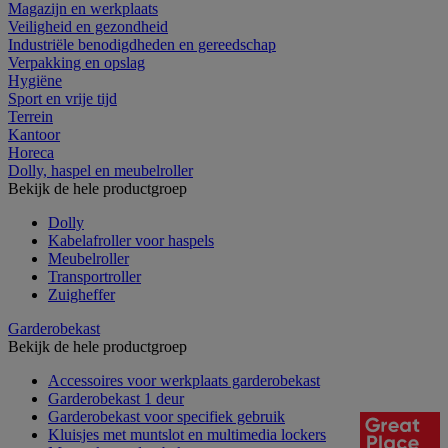
Magazijn en werkplaats
Veiligheid en gezondheid
Industriële benodigdheden en gereedschap
Verpakking en opslag
Hygiëne
Sport en vrije tijd
Terrein
Kantoor
Horeca
Dolly, haspel en meubelroller
Bekijk de hele productgroep
Dolly
Kabelafroller voor haspels
Meubelroller
Transportroller
Zuigheffer
Garderobekast
Bekijk de hele productgroep
Accessoires voor werkplaats garderobekast
Garderobekast 1 deur
Garderobekast voor specifiek gebruik
Kluisjes met muntslot en multimedia lockers