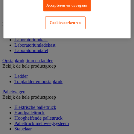
Koppeling en verluchtingskoker
Accepteren en doorgaan
Rook afzuigkap
Laboratoriummeubilair
Cookievoorkeuren
Bekijk de hele productgroep
Accessoires voor laboratoria
Laboratoriumkast
Laboratoriumladekast
Laboratoriumtafel
Opstapkruk, trap en ladder
Bekijk de hele productgroep
Ladder
Trapladder en opstapkruk
Palletwagen
Bekijk de hele productgroep
Elektrische pallettruck
Handpallettruck
Hoogheffende pallettruck
Pallettruck met weegsysteem
Stapelaar