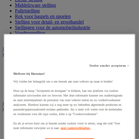
Middelzware stelling
Palletstelling
Rek voor haspels en spoelen
Stelling voor detail- en groothandel
Stellingen voor de automobielindustrie
Voedingstelling
Zware stelling
Industriële mat, tegel en rooster
Bekijk de hele productgroep
Accessoires voor matten en roosters
Verder zonder accepteren >
ESD antistatische en isolerende matten
Welkom bij Manutan!
Hygiënische mat en mat voor de voedselverwerkende
industrie
Wij vinden het belangrijk om u een bezoek aan onze website op maat te bieden!
Industriële antivermoeidheidsmatten en -tegels
Door op de knop "Accepteren en doorgaan" te klikken, kan ons platform via cookies
Industriële roosters
informatie uitwisselen met uw browser. Met deze informatie kunnen ons marketingteam
en onze internetpartners de prestaties van onze website meten en uw winkelvoorkeuren
Industriele ventilator en afzuigkap
analyseren. Hierdoor kunnen wij u nog meer op uw behoeften afgestemde producten en
Bekijk de hele productgroep
passende/gepersonaliseerd reclame aanbieden. Als u meer wilt weten over de doeleinden
en voorkeuren voor elk type cookie, klikt u op "Cookievoorkeuren".
Accessoires voor afzuigsysteem
En als je ervoor kiest om je bezoek zonder cookies voort te zetten, mag dat ook! Voor
Accessoires voor ventilatiesysteem
meer informatie verwijzen we je naar
onze cookieverklaring.
Afzuigkap en -bak
Industriële ventilator