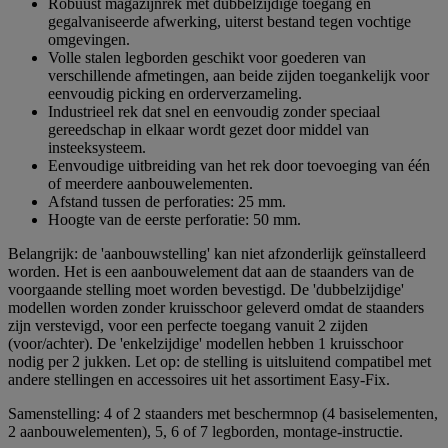
Robuust magazijnrek met dubbelzijdige toegang en
gegalvaniseerde afwerking, uiterst bestand tegen vochtige
omgevingen.
Volle stalen legborden geschikt voor goederen van
verschillende afmetingen, aan beide zijden toegankelijk voor
eenvoudig picking en orderverzameling.
Industrieel rek dat snel en eenvoudig zonder speciaal
gereedschap in elkaar wordt gezet door middel van
insteeksysteem.
Eenvoudige uitbreiding van het rek door toevoeging van één
of meerdere aanbouwelementen.
Afstand tussen de perforaties: 25 mm.
Hoogte van de eerste perforatie: 50 mm.
Belangrijk: de 'aanbouwstelling' kan niet afzonderlijk geïnstalleerd
worden. Het is een aanbouwelement dat aan de staanders van de
voorgaande stelling moet worden bevestigd. De 'dubbelzijdige'
modellen worden zonder kruisschoor geleverd omdat de staanders
zijn verstevigd, voor een perfecte toegang vanuit 2 zijden
(voor/achter). De 'enkelzijdige' modellen hebben 1 kruisschoor
nodig per 2 jukken. Let op: de stelling is uitsluitend compatibel met
andere stellingen en accessoires uit het assortiment Easy-Fix.
Samenstelling: 4 of 2 staanders met beschermnop (4 basiselementen,
2 aanbouwelementen), 5, 6 of 7 legborden, montage-instructie.