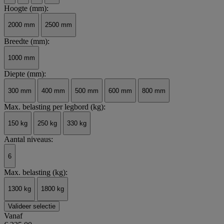
Hoogte (mm):
2000 mm
2500 mm
Breedte (mm):
1000 mm
Diepte (mm):
300 mm
400 mm
500 mm
600 mm
800 mm
Max. belasting per legbord (kg):
150 kg
250 kg
330 kg
Aantal niveaus:
6
Max. belasting (kg):
1300 kg
1800 kg
Valideer selectie
Vanaf