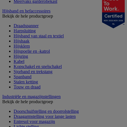
Meervaks garderobekast
Hijsband en hefaccessoires
Bekijk de hele productgroep
NOV 2025-NOV 2026
NL
Draadspanner
Harpsluiting
Hijsband van staal en textiel
Hijshaak
Hijsklem
Hijspoelie en -katrol
Hijsring
Kabel
Kopschakel en snelschakel
Sjorband en trekstang
Spanband
Stalen ketting
Touw en draad
Industriële en magazijnstellingen
Bekijk de hele productgroep
Doorschuifstelling en doorrolstelling
Draagarmstelling voor lange lasten
Entresol voor magazijn
Lichte stelling