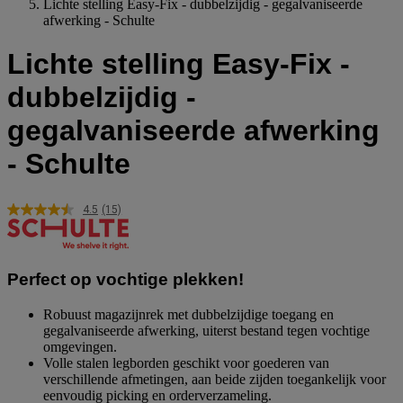
Lichte stelling Easy-Fix - dubbelzijdig - gegalvaniseerde
afwerking - Schulte
Lichte stelling Easy-Fix -
dubbelzijdig -
gegalvaniseerde afwerking
- Schulte
4.5
(15)
Lees
15
beoordelingen.
Dezelfde
paginalink.
Perfect op vochtige plekken!
Robuust magazijnrek met dubbelzijdige toegang en
gegalvaniseerde afwerking, uiterst bestand tegen vochtige
omgevingen.
Volle stalen legborden geschikt voor goederen van
verschillende afmetingen, aan beide zijden toegankelijk voor
eenvoudig picking en orderverzameling.