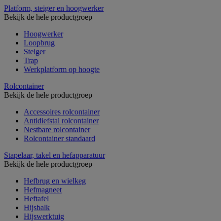
Platform, steiger en hoogwerker
Bekijk de hele productgroep
Hoogwerker
Loopbrug
Steiger
Trap
Werkplatform op hoogte
Rolcontainer
Bekijk de hele productgroep
Accessoires rolcontainer
Antidiefstal rolcontainer
Nestbare rolcontainer
Rolcontainer standaard
Stapelaar, takel en hefapparatuur
Bekijk de hele productgroep
Hefbrug en wielkeg
Hefmagneet
Heftafel
Hijsbalk
Hijswerktuig