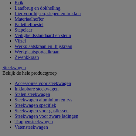
Krik
Laadbrug en dokhelling
Lier voor hijsen, slepen en trekken
Materiaalheffer
Palletheftoestel
Stapelaar
Veiligheidsstandaard en steun
Vijzel
Werkplaatskraan en -hijskraan
Werkplaatsportaalkraan
Zwenkkraan
Steekwagen
Bekijk de hele productgroep
Accessoires voor steekwagen
Inklapbare steekwagen
Stalen steekwagen
Steekwagen aluminium en rvs
Steekwagen specifiek
Steekwagen voor gasflessen
Steekwagen voor zware ladingen
Trappensteekwagen
Vatensteekwagen