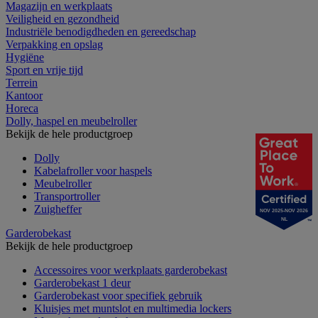
Magazijn en werkplaats
Veiligheid en gezondheid
Industriële benodigdheden en gereedschap
Verpakking en opslag
Hygiëne
Sport en vrije tijd
Terrein
Kantoor
Horeca
Dolly, haspel en meubelroller
Bekijk de hele productgroep
Dolly
Kabelafroller voor haspels
Meubelroller
Transportroller
Zuigheffer
NOV 2025-NOV 2026
NL
Garderobekast
Bekijk de hele productgroep
Accessoires voor werkplaats garderobekast
Garderobekast 1 deur
Garderobekast voor specifiek gebruik
Kluisjes met muntslot en multimedia lockers