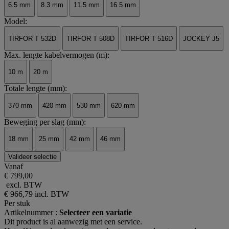
6.5 mm
8.3 mm
11.5 mm
16.5 mm
Model:
TIRFOR T 532D
TIRFOR T 508D
TIRFOR T 516D
JOCKEY J5
Max. lengte kabelvermogen (m):
10 m
20 m
Totale lengte (mm):
370 mm
420 mm
530 mm
620 mm
Beweging per slag (mm):
18 mm
25 mm
42 mm
46 mm
Valideer selectie
Vanaf
€ 799,00
excl. BTW
€ 966,79
incl. BTW
Per stuk
Artikelnummer :
Selecteer een variatie
Dit product is al aanwezig met een service.