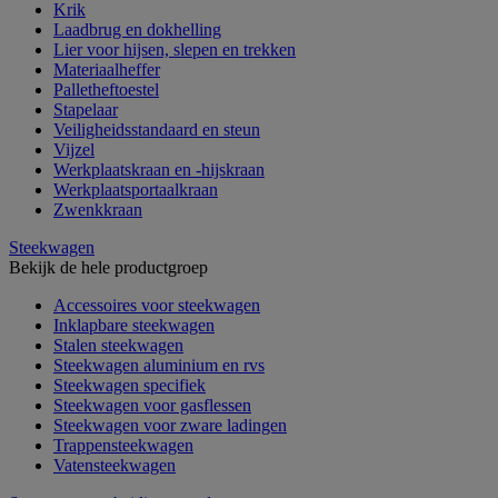
Krik
Laadbrug en dokhelling
Lier voor hijsen, slepen en trekken
Materiaalheffer
Palletheftoestel
Stapelaar
Veiligheidsstandaard en steun
Vijzel
Werkplaatskraan en -hijskraan
Werkplaatsportaalkraan
Zwenkkraan
Steekwagen
Bekijk de hele productgroep
Accessoires voor steekwagen
Inklapbare steekwagen
Stalen steekwagen
Steekwagen aluminium en rvs
Steekwagen specifiek
Steekwagen voor gasflessen
Steekwagen voor zware ladingen
Trappensteekwagen
Vatensteekwagen