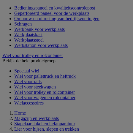
Bedieningspaneel en kwaliteitscontrolepost
Geperforeerd paneel voor de werkplaats
Ombouw en uitrusting van bedrijfsvoertuigen
Schragen
Werkbank voor werkplaats
Werkplaatskast
Werkplaatsstoel
Werkstation voor werkplaats
Wiel voor trolley en rolcontainer
Bekijk de hele productgroep
Speciaal wiel
Wiel voor pallettruck en heftruck
Wiel voor rails
Wiel voor steekwagen
Wiel voor trolley en rolcontainer
Wiel voor wagen en rolcontainer
Wielaccessoires
Home
Magazijn en werkplaats
Stapelaar, takel en hefapparatuur
Lier voor hijsen, slepen en trekken