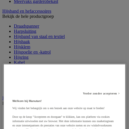
Meervaks garderobekast
Hijsband en hefaccessoires
Bekijk de hele productgroep
Draadspanner
Harpsluiting
Hijsband van staal en textiel
Hijshaak
Hijsklem
Hijspoelie en -katrol
Hijsring
Kabel
Kopschakel en snelschakel
Sjorband en trekstang
Spanband
Stalen ketting
Touw en draad
Verder zonder accepteren >
Industriële en magazijnstellingen
Welkom bij Manutan!
Bekijk de hele productgroep
Wij vinden het belangrijk om u een bezoek aan onze website op maat te bieden!
Doorschuifstelling en doorrolstelling
Door op de knop "Accepteren en doorgaan" te klikken, kan ons platform via cookies
Draagarmstelling voor lange lasten
informatie uitwisselen met uw browser. Met deze informatie kunnen ons marketingteam
Entresol voor magazijn
en onze internetpartners de prestaties van onze website meten en uw winkelvoorkeuren
Lichte stelling