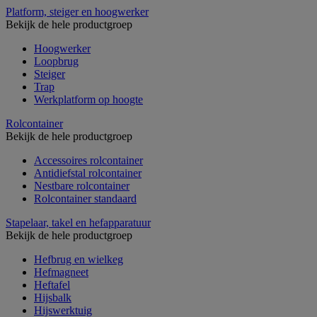
Platform, steiger en hoogwerker
Bekijk de hele productgroep
Hoogwerker
Loopbrug
Steiger
Trap
Werkplatform op hoogte
Rolcontainer
Bekijk de hele productgroep
Accessoires rolcontainer
Antidiefstal rolcontainer
Nestbare rolcontainer
Rolcontainer standaard
Stapelaar, takel en hefapparatuur
Bekijk de hele productgroep
Hefbrug en wielkeg
Hefmagneet
Heftafel
Hijsbalk
Hijswerktuig