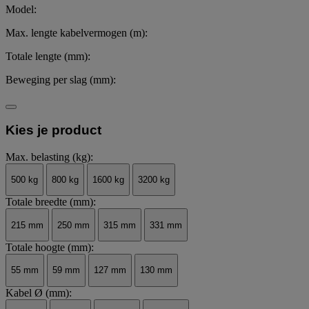
Model:
Max. lengte kabelvermogen (m):
Totale lengte (mm):
Beweging per slag (mm):
Kies je product
Max. belasting (kg):
500 kg
800 kg
1600 kg
3200 kg
Totale breedte (mm):
215 mm
250 mm
315 mm
331 mm
Totale hoogte (mm):
55 mm
59 mm
127 mm
130 mm
Kabel Ø (mm):