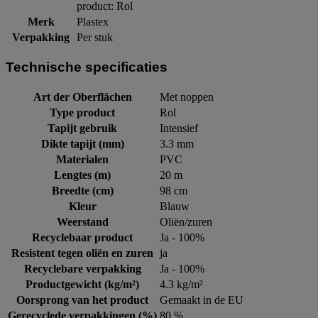
product: Rol
Merk
Plastex
Verpakking
Per stuk
Technische specificaties
Art der Oberflächen
Met noppen
Type product
Rol
Tapijt gebruik
Intensief
Dikte tapijt (mm)
3.3 mm
Materialen
PVC
Lengtes (m)
20 m
Breedte (cm)
98 cm
Kleur
Blauw
Weerstand
Oliën/zuren
Recyclebaar product
Ja - 100%
Resistent tegen oliën en zuren
ja
Recyclebare verpakking
Ja - 100%
Productgewicht (kg/m²)
4.3 kg/m²
Oorsprong van het product
Gemaakt in de EU
Gerecyclede verpakkingen (%)
80 %