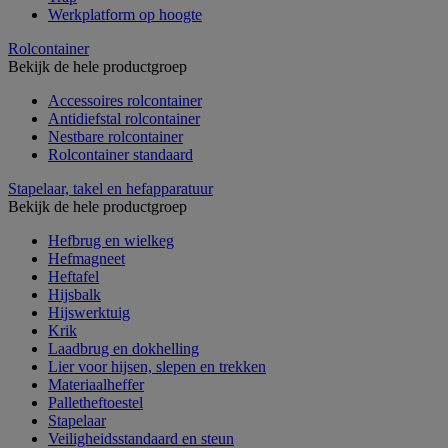
Werkplatform op hoogte
Rolcontainer
Bekijk de hele productgroep
Accessoires rolcontainer
Antidiefstal rolcontainer
Nestbare rolcontainer
Rolcontainer standaard
Stapelaar, takel en hefapparatuur
Bekijk de hele productgroep
Hefbrug en wielkeg
Hefmagneet
Heftafel
Hijsbalk
Hijswerktuig
Krik
Laadbrug en dokhelling
Lier voor hijsen, slepen en trekken
Materiaalheffer
Palletheftoestel
Stapelaar
Veiligheidsstandaard en steun