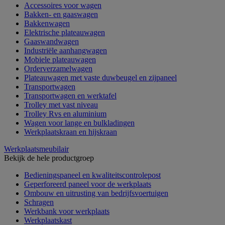
Accessoires voor wagen
Bakken- en gaaswagen
Bakkenwagen
Elektrische plateauwagen
Gaaswandwagen
Industriële aanhangwagen
Mobiele plateauwagen
Orderverzamelwagen
Plateauwagen met vaste duwbeugel en zijpaneel
Transportwagen
Transportwagen en werktafel
Trolley met vast niveau
Trolley Rvs en aluminium
Wagen voor lange en bulkladingen
Werkplaatskraan en hijskraan
Werkplaatsmeubilair
Bekijk de hele productgroep
Bedieningspaneel en kwaliteitscontrolepost
Geperforeerd paneel voor de werkplaats
Ombouw en uitrusting van bedrijfsvoertuigen
Schragen
Werkbank voor werkplaats
Werkplaatskast