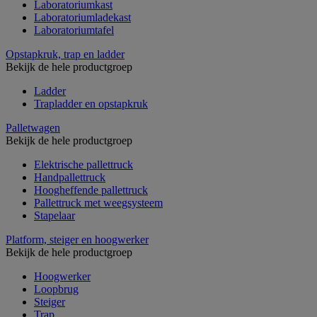
Laboratoriumkast
Laboratoriumladekast
Laboratoriumtafel
Opstapkruk, trap en ladder
Bekijk de hele productgroep
Ladder
Trapladder en opstapkruk
Palletwagen
Bekijk de hele productgroep
Elektrische pallettruck
Handpallettruck
Hoogheffende pallettruck
Pallettruck met weegsysteem
Stapelaar
Platform, steiger en hoogwerker
Bekijk de hele productgroep
Hoogwerker
Loopbrug
Steiger
Trap