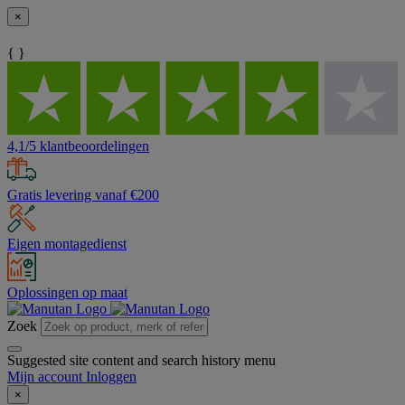
×
{ }
4,1/5 klantbeoordelingen
Gratis levering vanaf €200
Eigen montagedienst
Oplossingen op maat
Zoek
Suggested site content and search history menu
Mijn account
Inloggen
×