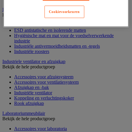
Industriële mat, tegel en rooster
Cookievoorkeuren
Bekijk de hele productgroep
Accessoires voor matten en roosters
ESD antistatische en isolerende matten
Hygiënische mat en mat voor de voedselverwerkende
industrie
Industriële antivermoeidheidsmatten en -tegels
Industriële roosters
Industriele ventilator en afzuigkap
Bekijk de hele productgroep
Accessoires voor afzuigsysteem
Accessoires voor ventilatiesysteem
Afzuigkap en -bak
Industriële ventilator
Koppeling en verluchtingskoker
Rook afzuigkap
Laboratoriummeubilair
Bekijk de hele productgroep
Accessoires voor laboratoria