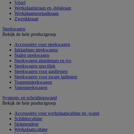
Vijzel
Werkplaatskraan en -hijskraan
Werkplaatsportaalkraan
Zwenkkraan
Steekwagen
Bekijk de hele productgroep
Accessoires voor steekwagen
Inklapbare steekwagen
Stalen steekwagen
Steekwagen aluminium en rvs
Steekwagen specifiek
Steekwagen voor gasflessen
Steekwagen voor zware ladingen
Trappensteekwagen
Vatensteekwagen
Systeem- en scheidingswand
Bekijk de hele productgroep
Accessoires voor werkplaatscabine en -wand
Schildercabine
Strippendeur
Werkplaatscabine