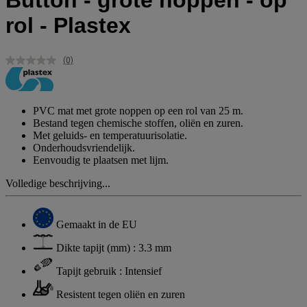
Button - grote noppen - op
rol - Plastex
(0)
Geen
scorewaarde.
Dezelfde
paginalink.
PVC mat met grote noppen op een rol van 25 m.
Bestand tegen chemische stoffen, oliën en zuren.
Met geluids- en temperatuurisolatie.
Onderhoudsvriendelijk.
Eenvoudig te plaatsen met lijm.
Volledige beschrijving...
Gemaakt in de EU
Dikte tapijt (mm) : 3.3 mm
Tapijt gebruik : Intensief
Resistent tegen oliën en zuren