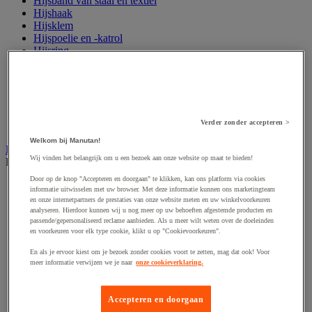
Hijsband van staal en textiel
Hijshaak
Hijsklem
Hijspoelie en -katrol
Hijsring
Kabel
Kopschakel en snelschakel
Sjorband en trekstang
Spanband
Stalen ketting
Verder zonder accepteren >
Touw en draad
Welkom bij Manutan!
Industriële en magazijnstellingen
Wij vinden het belangrijk om u een bezoek aan onze website op maat te bieden!
Bekijk de hele productgroep
Door op de knop "Accepteren en doorgaan" te klikken, kan ons platform via cookies
Doorschuifstelling en doorrolstelling
informatie uitwisselen met uw browser. Met deze informatie kunnen ons marketingteam
Draagarmstelling voor lange lasten
en onze internetpartners de prestaties van onze website meten en uw winkelvoorkeuren
Entresol voor magazijn
analyseren. Hierdoor kunnen wij u nog meer op uw behoeften afgestemde producten en
passende/gepersonaliseerd reclame aanbieden. Als u meer wilt weten over de doeleinden
Lichte stelling
en voorkeuren voor elk type cookie, klikt u op "Cookievoorkeuren".
Middelzware stelling
Palletstelling
En als je ervoor kiest om je bezoek zonder cookies voort te zetten, mag dat ook! Voor
Rek voor haspels en spoelen
meer informatie verwijzen we je naar
onze cookieverklaring.
Stelling voor detail- en groothandel
Stellingen voor de automobielindustrie
Voedingstelling
Accepteren en doorgaan
Zware stelling