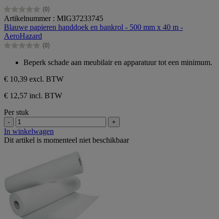
(0)
0.0
Artikelnummer : MIG37233745
van
Blauwe papieren handdoek en bankrol - 500 mm x 40 m -
de
AeroHazard
5
(0)
sterren.
0.0
van
Beperk schade aan meubilair en apparatuur tot een minimum.
de
5
€ 10,39
excl. BTW
sterren.
€ 12,57 incl. BTW
Per stuk
-
+
In winkelwagen
Dit artikel is momenteel niet beschikbaar