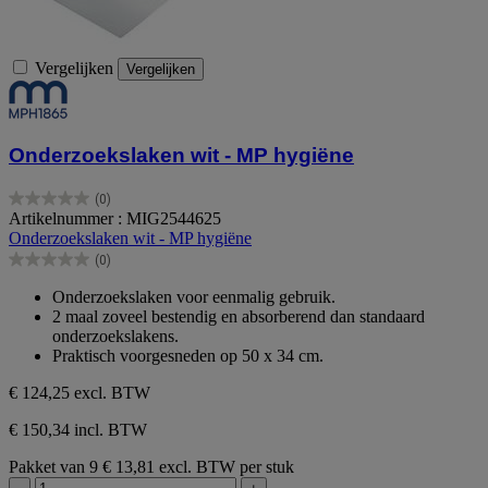
Vergelijken
Vergelijken
Onderzoekslaken wit - MP hygiëne
(0)
0.0
Artikelnummer : MIG2544625
van
Onderzoekslaken wit - MP hygiëne
de
(0)
5
0.0
sterren.
van
Onderzoekslaken voor eenmalig gebruik.
de
2 maal zoveel bestendig en absorberend dan standaard
5
onderzoekslakens.
sterren.
Praktisch voorgesneden op 50 x 34 cm.
€ 124,25
excl. BTW
€ 150,34 incl. BTW
Pakket van 9
€ 13,81 excl. BTW per stuk