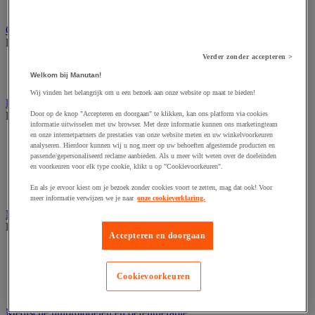
Noodverlichting en waarschuwingslichten
Gezondheids- en veiligheidsstelling
Bekijk de hele productgroep
Verder zonder accepteren >
Stelling voor medische omgevingen
Welkom bij Manutan!
Stellingen voor opvang en veiligheid
Wij vinden het belangrijk om u een bezoek aan onze website op maat te bieden!
Kluis, kast en sleutelkastje
Bekijk de hele productgroep
Door op de knop "Accepteren en doorgaan" te klikken, kan ons platform via cookies
informatie uitwisselen met uw browser. Met deze informatie kunnen ons marketingteam
en onze internetpartners de prestaties van onze website meten en uw winkelvoorkeuren
Accessoires voor kluizen, kasten en sleutelkasten
analyseren. Hierdoor kunnen wij u nog meer op uw behoeften afgestemde producten en
Kluis
passende/gepersonaliseerd reclame aanbieden. Als u meer wilt weten over de doeleinden
Sleutelkast
en voorkeuren voor elk type cookie, klikt u op "Cookievoorkeuren".
Sleutelkastje
En als je ervoor kiest om je bezoek zonder cookies voort te zetten, mag dat ook! Voor
Veiligheidskast
meer informatie verwijzen we je naar
onze cookieverklaring.
Medische apparatuur en meubilair
Bekijk de hele productgroep
Accepteren en doorgaan
Apotheekkast
Apparatuur voor algemene medische diagnose
Meubilair en benodigdheden voor medische praktijk
Cookievoorkeuren
Onderzoekstafel, -scherm en -stoel
Medische hulpmiddelen en oefentherapie