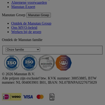
Algemene voorwaarden
Manutan Expert
Manutan Groep
Manutan Groep
Ontdek de Manutan Group
Ons MVO-beleid
Werken bij de groep
Ontdek de Manutan familie
© 2026 Manutan B.V.
Alle prijzen zijn exclusief btw. KVK nummer: 30053885, BTW
nummer: NL 004003901 B01, IBAN: NL07BNPA0227675029
Accessibility - some points not compliant