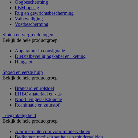
Oogbescherming
PBM opslag
Rug en gewrichtsbescherming
Valbeveiliging
Voetbescherming
Sloten en vergrendelingen
Bekijk de hele productgroep
Apparatuur in consignatie
Diefstalbeveiligingskabel en -ketting
Hangslot
Spoed en eerste hulp
Bekijk de hele productgroep
Brancard en rolstoel
EHBO-materiaal en -tas
Nood- en gelaatsdouche
Reanimatie en zuurstof
Toegankelijkheid
Bekijk de hele productgroep
Alarm en intercom voor mindervaliden
Badkamer, medisch sanitair en mindervaliden