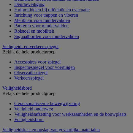
Deurbeveiliging
Hulpmiddelen bij oriëntatie en evacuatie
Inrichting voor trappen en vloeren
Meubilair voor mindervaliden
Parkeren voor mindervaliden
Rolstoel en mobiliteit
Signaalborden voor mindervaliden
Veiligheid- en verkeersspiegel
Bekijk de hele productgroep
Accessoires voor spiegel
Inspectiespiegel voor voertuigen
Observatiespiegel
Verkeersspiegel
Veiligheidsbord
Bekijk de hele productgroep
Gepersonaliseerde bewegwijzering
Veiligheid onderweg
Veiligheidsafzetting voor werkzaamheden en de bouwplaats
Veiligheidsbord
Veiligheidskast en opslag van gevaarlijke materialen