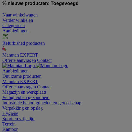
% nieuwe producten:
Toegevoegd
Naar winkelwagen
Verder winkelen
Categorieën
Aanbiedingen
Refurbished producten
Manutan EXPERT
Offerte aanvragen
Contact
Aanbiedingen
Duurzame producten
Manutan EXPERT
Offerte aanvragen
Contact
Magazijn en werkplaats
Veiligheid en gezondheid
Industriële benodigdheden en gereedschap
Verpakking en opslag
Hygiëne
Sport en vrije tijd
Terrein
Kantoor