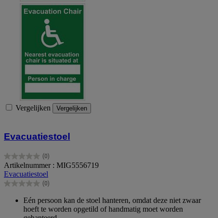
Vergelijken
Vergelijken
Evacuatiestoel
(0)
0.0
Artikelnummer : MIG5556719
van
Evacuatiestoel
de
(0)
5
0.0
sterren.
van
Eén persoon kan de stoel hanteren, omdat deze niet zwaar
de
hoeft te worden opgetild of handmatig moet worden
5
gehanteerd.