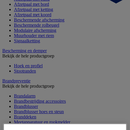
Afzetpaal met bord
Afzetpaal met ketting
Afzetpaal met koord
Beschermende afscherming
Beschermende rolbeugel
Modulaire afscherming
Muurhouder met riem
Signaalketting
Bescherming en demper
Bekijk de hele productgroep
Hoek en profiel
Stootranden
Brandpreventie
Bekijk de hele productgroep
Brandalarm
Brandbestrijding accessoires
Brandblusser
Brandblusser hoes en steun
Branddeken
Meetapparatuur en rookmelder
Noodsleutelkast en brandblusserkast