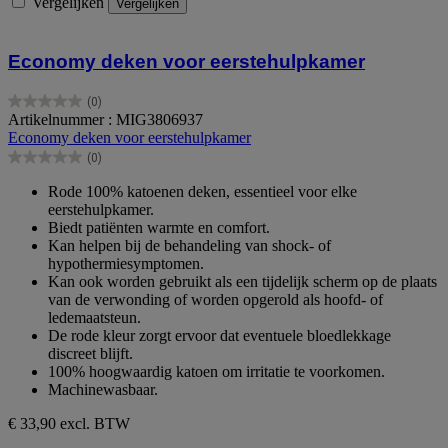
Vergelijken
Vergelijken
Economy deken voor eerstehulpkamer
(0)
0.0
Artikelnummer : MIG3806937
van
Economy deken voor eerstehulpkamer
de
(0)
5
0.0
sterren.
van
Rode 100% katoenen deken, essentieel voor elke
de
eerstehulpkamer.
5
Biedt patiënten warmte en comfort.
sterren.
Kan helpen bij de behandeling van shock- of
hypothermiesymptomen.
Kan ook worden gebruikt als een tijdelijk scherm op de plaats
van de verwonding of worden opgerold als hoofd- of
ledemaatsteun.
De rode kleur zorgt ervoor dat eventuele bloedlekkage
discreet blijft.
100% hoogwaardig katoen om irritatie te voorkomen.
Machinewasbaar.
€ 33,90
excl. BTW