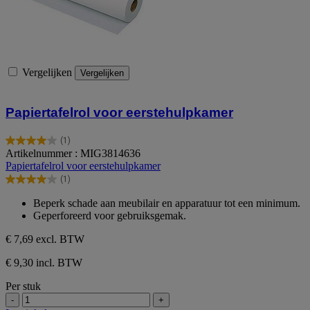
Vergelijken
Vergelijken
Papiertafelrol voor eerstehulpkamer
(1)
4.0
Artikelnummer : MIG3814636
van
Papiertafelrol voor eerstehulpkamer
de
(1)
5
4.0
sterren.
van
Beperk schade aan meubilair en apparatuur tot een minimum.
1
de
Geperforeerd voor gebruiksgemak.
beoordeling
5
sterren.
€ 7,69
excl. BTW
1
beoordeling
€ 9,30 incl. BTW
Per stuk
-
+