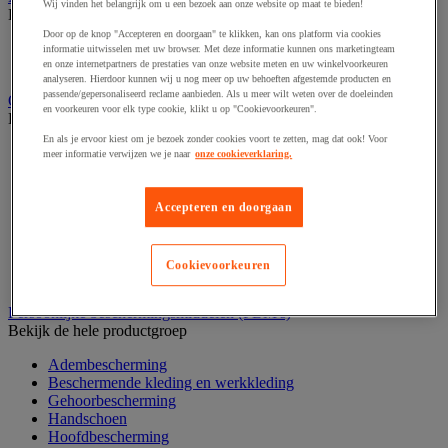
Wij vinden het belangrijk om u een bezoek aan onze website op maat te bieden!
Bekijk de hele productgroep
Door op de knop "Accepteren en doorgaan" te klikken, kan ons platform via cookies
Elektrostimulatie en echografie
informatie uitwisselen met uw browser. Met deze informatie kunnen ons marketingteam
Revalidatie
en onze internetpartners de prestaties van onze website meten en uw winkelvoorkeuren
analyseren. Hierdoor kunnen wij u nog meer op uw behoeften afgestemde producten en
passende/gepersonaliseerd reclame aanbieden. Als u meer wilt weten over de doeleinden
Opvangbak en opvangmaterieel
en voorkeuren voor elk type cookie, klikt u op "Cookievoorkeuren".
Bekijk de hele productgroep
En als je ervoor kiest om je bezoek zonder cookies voort te zetten, mag dat ook! Voor
Aftapsteun voor vaten
meer informatie verwijzen we je naar
onze cookieverklaring.
Containers voor buitenopslag
Gasflessenopslag
Laboratoriumlade
Accepteren en doorgaan
Mobiele opvangbak
Opslagbox
Opvangbak
Cookievoorkeuren
Werkplatform
Persoonlijke beschermingsmiddelen (PBM's)
Bekijk de hele productgroep
Adembescherming
Beschermende kleding en werkkleding
Gehoorbescherming
Handschoen
Hoofdbescherming