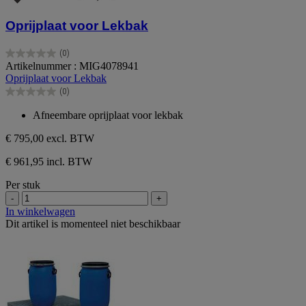
Oprijplaat voor Lekbak
(0)
0.0
Artikelnummer : MIG4078941
van
Oprijplaat voor Lekbak
de
(0)
5
0.0
sterren.
van
Afneembare oprijplaat voor lekbak
de
5
€ 795,00
excl. BTW
sterren.
€ 961,95 incl. BTW
Per stuk
-
+
In winkelwagen
Dit artikel is momenteel niet beschikbaar