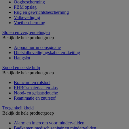
Oogbescherming
PBM opslag
Rug en gewrichtsbescherming
Valbeveiliging
Voetbescherming
Sloten en vergrendelingen
Bekijk de hele productgroep
Apparatuur in consignatie
Diefstalbeveiligingskabel en -ketting
Hangslot
Spoed en eerste hulp
Bekijk de hele productgroep
Brancard en rolstoel
EHBO-materiaal en -tas
Nood- en gelaatsdouche
Reanimatie en zuurstof
Toegankelijkheid
Bekijk de hele productgroep
Alarm en intercom voor mindervaliden
Badkamer, medisch sanitair en mindervaliden