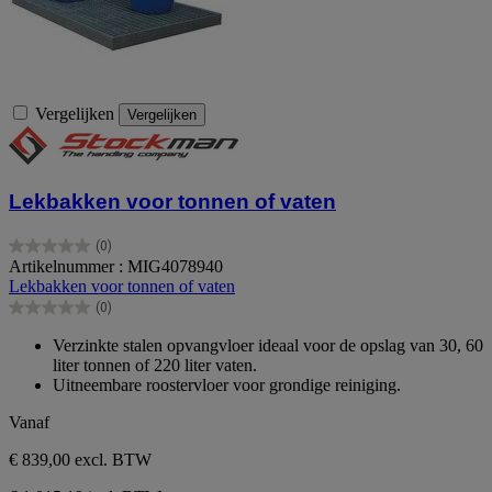
Vergelijken
Vergelijken
Lekbakken voor tonnen of vaten
(0)
0.0
Artikelnummer : MIG4078940
van
Lekbakken voor tonnen of vaten
de
(0)
5
0.0
sterren.
van
Verzinkte stalen opvangvloer ideaal voor de opslag van 30, 60
de
liter tonnen of 220 liter vaten.
5
Uitneembare roostervloer voor grondige reiniging.
sterren.
Vanaf
€ 839,00
excl. BTW