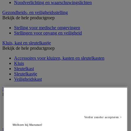
Noodverlichting en waarschuwingslichten
Gezondheids- en veiligheidsstelling
Bekijk de hele productgroep
Stelling voor medische omgevingen
Stellingen voor opvang en veiligheid
Kluis, kast en sleutelkastje
Bekijk de hele productgroep
Accessoires voor kluizen, kasten en sleutelkasten
Kluis
Sleutelkast
Sleutelkastje
Veiligheidskast
Medische apparatuur en meubilair
Bekijk de hele productgroep
Apotheekkast
Apparatuur voor algemene medische diagnose
Meubilair en benodigdheden voor medische praktijk
Verder zonder accepteren >
Onderzoekstafel, -scherm en -stoel
Welkom bij Manutan!
Medische hulpmiddelen en oefentherapie