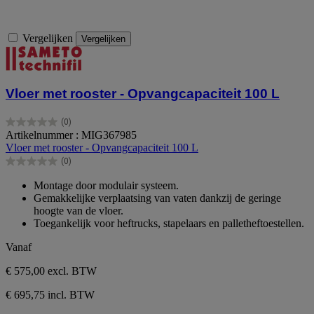
Vergelijken
Vergelijken
Vloer met rooster - Opvangcapaciteit 100 L
(0)
0.0
Artikelnummer : MIG367985
van
Vloer met rooster - Opvangcapaciteit 100 L
de
(0)
5
0.0
sterren.
van
Montage door modulair systeem.
de
Gemakkelijke verplaatsing van vaten dankzij de geringe
5
hoogte van de vloer.
sterren.
Toegankelijk voor heftrucks, stapelaars en palletheftoestellen.
Vanaf
€ 575,00
excl. BTW
€ 695,75 incl. BTW