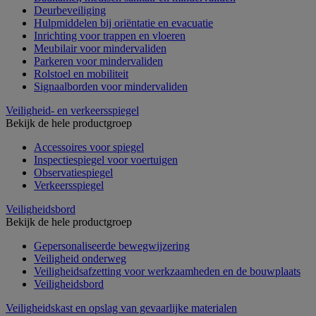
Deurbeveiliging
Hulpmiddelen bij oriëntatie en evacuatie
Inrichting voor trappen en vloeren
Meubilair voor mindervaliden
Parkeren voor mindervaliden
Rolstoel en mobiliteit
Signaalborden voor mindervaliden
Veiligheid- en verkeersspiegel
Bekijk de hele productgroep
Accessoires voor spiegel
Inspectiespiegel voor voertuigen
Observatiespiegel
Verkeersspiegel
Veiligheidsbord
Bekijk de hele productgroep
Gepersonaliseerde bewegwijzering
Veiligheid onderweg
Veiligheidsafzetting voor werkzaamheden en de bouwplaats
Veiligheidsbord
Veiligheidskast en opslag van gevaarlijke materialen