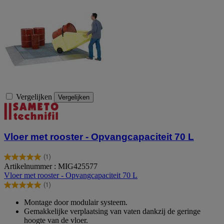
Vergelijken
Vergelijken
Vloer met rooster - Opvangcapaciteit 70 L
(1)
5.0
Artikelnummer : MIG425577
van
Vloer met rooster - Opvangcapaciteit 70 L
de
(1)
5
5.0
sterren.
van
Montage door modulair systeem.
1
de
Gemakkelijke verplaatsing van vaten dankzij de geringe
beoordeling
5
hoogte van de vloer.