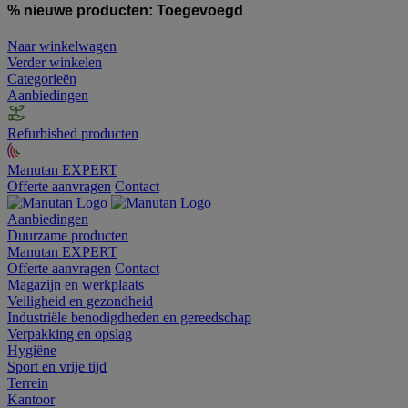
% nieuwe producten:
Toegevoegd
Naar winkelwagen
Verder winkelen
Categorieën
Aanbiedingen
Refurbished producten
Manutan EXPERT
Offerte aanvragen
Contact
Aanbiedingen
Duurzame producten
Manutan EXPERT
Offerte aanvragen
Contact
Magazijn en werkplaats
Veiligheid en gezondheid
Industriële benodigdheden en gereedschap
Verpakking en opslag
Hygiëne
Sport en vrije tijd
Terrein
Kantoor