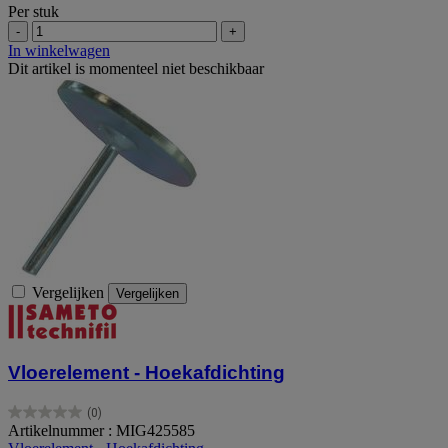
Per stuk
-
+
In winkelwagen
Dit artikel is momenteel niet beschikbaar
Vergelijken
Vergelijken
Vloerelement - Hoekafdichting
(0)
0.0
Artikelnummer : MIG425585
van