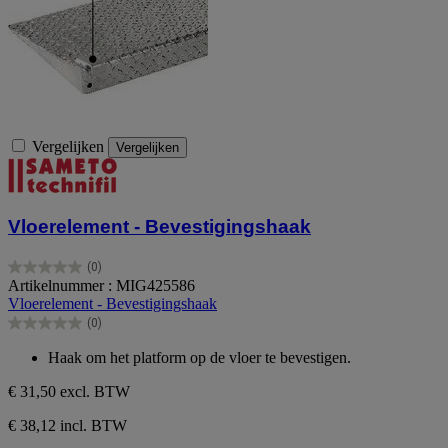
Vergelijken
Vergelijken
Vloerelement - Bevestigingshaak
(0)
0.0
Artikelnummer : MIG425586
van
Vloerelement - Bevestigingshaak
de
(0)
5
0.0
sterren.
van
Haak om het platform op de vloer te bevestigen.
de
5
€ 31,50
excl. BTW
sterren.
€ 38,12 incl. BTW