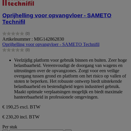
Oprijhelling voor opvangvloer - SAMETO
Technifil
(0)
0.0
Artikelnummer : MIG142862830
van
Oprijhelling voor opvangvloer - SAMETO Technifil
de
(0)
5
0.0
sterren.
van
Veelzijdig platform voor gebruik binnen en buiten. Zeer hoge
de
belastbaarheid. Vereenvoudigt de doorgang van wagens en
5
uitrustingen over de opvangzones. Zorgt voor een veilige
sterren.
overgang tussen grond en platform om het risico op vallen of
stoten te beperken. Het robuuste ontwerp biedt uitstekende
belastbaarheid en bestendigheid tegen industrieel gebruik.
Maakt optimale verplaatsingen mogelijk en biedt maximale
hanteerbaarheid in professionele omgevingen.
€ 190,25
excl. BTW
€ 230,20 incl. BTW
Per stuk