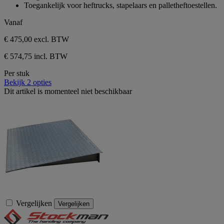
sterren.
Toegankelijk voor heftrucks, stapelaars en palletheftoestellen.
1
beoordeling
Vanaf
€ 475,00
excl. BTW
€ 574,75 incl. BTW
Per stuk
Bekijk 2 opties
Dit artikel is momenteel niet beschikbaar
Vergelijken
Vergelijken