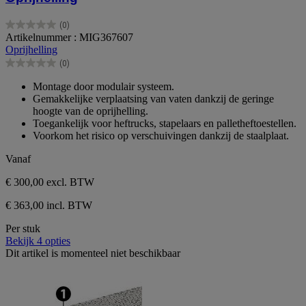
(0)
0.0
Artikelnummer : MIG367607
van
Oprijhelling
de
(0)
5
0.0
sterren.
van
Montage door modulair systeem.
de
Gemakkelijke verplaatsing van vaten dankzij de geringe
5
hoogte van de oprijhelling.
sterren.
Toegankelijk voor heftrucks, stapelaars en palletheftoestellen.
Voorkom het risico op verschuivingen dankzij de staalplaat.
Vanaf
€ 300,00
excl. BTW
€ 363,00 incl. BTW
Per stuk
Bekijk 4 opties
Dit artikel is momenteel niet beschikbaar