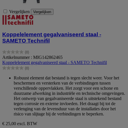
Vergelijken
Vergelijken
Koppelelement gegalvaniseerd staal -
SAMETO Technifil
(0)
0.0
Artikelnummer : MIG142862465
van
Koppelelement gegalvaniseerd staal - SAMETO Technifil
de
(0)
5
0.0
sterren.
van
Robuust element dat bestand is tegen slecht weer. Voor het
de
beschermen en versterken van de verbindingen tussen
5
verschillende oppervlakken. Het zorgt voor een schone en
sterren.
duurzame afwerking in industriële en technische omgevingen.
Het ontwerp van gegalvaniseerde staal is uitstekend bestand
tegen corrosie en externe invloeden. Het draagt bij tot de
verlenging van de levensduur van de installaties door het
risico van slijtage bij de verbindingen te beperken.
€ 25,00
excl. BTW