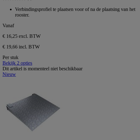
5
0.0
sterren.
van
Verbindingsprofiel te plaatsen voor of na de plaatsing van het
de
rooster.
5
sterren.
Vanaf
€ 16,25
excl. BTW
€ 19,66 incl. BTW
Per stuk
Bekijk 2 opties
Dit artikel is momenteel niet beschikbaar
Nieuw