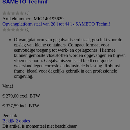
SAMETO Technif
(0)
0.0
Artikelnummer : MIG140195629
van
Opvangplatform staal van 28 l tot 44 l - SAMETO Technif
de
(0)
5
0.0
sterren.
van
Opvangplatform van gegalvaniseerd staal, geschikt voor de
de
opslag van kleine containers. Compact formaat voor
5
eenvoudige toegang tot werk- en opslagzones. Hiermee
sterren.
kunnen gemorste vloeistoffen worden opgevangen en blijven
vloeren schoon. Gegalvaniseerd staal biedt een goede
weerstand tegen corrosie en industriële belasting. Robuust
frame, ideaal voor dagelijks gebruik in een professionele
omgeving.
Vanaf
€ 279,00
excl. BTW
€ 337,59 incl. BTW
Per stuk
Bekijk 2 opties
Dit artikel is momenteel niet beschikbaar