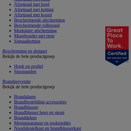
Afzetpaal met bord
Afzetpaal met ketting
Afzetpaal met koord
Beschermende afscherming
Beschermende rolbeugel
Modulaire afscherming
Muurhouder met riem
Signaalketting
Bescherming en demper
Bekijk de hele productgroep
NOV 2025-NOV 2026
NL
Hoek en profiel
Stootranden
Brandpreventie
Bekijk de hele productgroep
Brandalarm
Brandbestrijding accessoires
Brandblusser
Brandblusser hoes en steun
Branddeken
Meetapparatuur en rookmelder
Noodsleutelkast en brandblusserkast