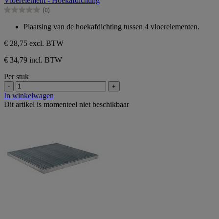
Vloerelement - Hoekafdichting
de
(0)
5
0.0
sterren.
van
Plaatsing van de hoekafdichting tussen 4 vloerelementen.
de
5
€ 28,75
excl. BTW
sterren.
€ 34,79 incl. BTW
Per stuk
-
+
In winkelwagen
Dit artikel is momenteel niet beschikbaar