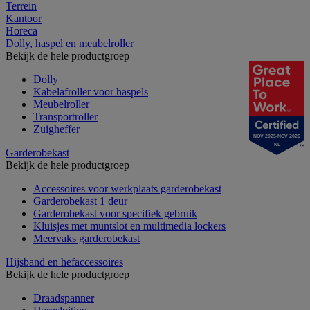
Terrein
Kantoor
Horeca
Dolly, haspel en meubelroller
Bekijk de hele productgroep
Dolly
Kabelafroller voor haspels
Meubelroller
Transportroller
Zuigheffer
NOV 2025-NOV 2026
NL
Garderobekast
Bekijk de hele productgroep
Accessoires voor werkplaats garderobekast
Garderobekast 1 deur
Garderobekast voor specifiek gebruik
Kluisjes met muntslot en multimedia lockers
Meervaks garderobekast
Hijsband en hefaccessoires
Bekijk de hele productgroep
Draadspanner