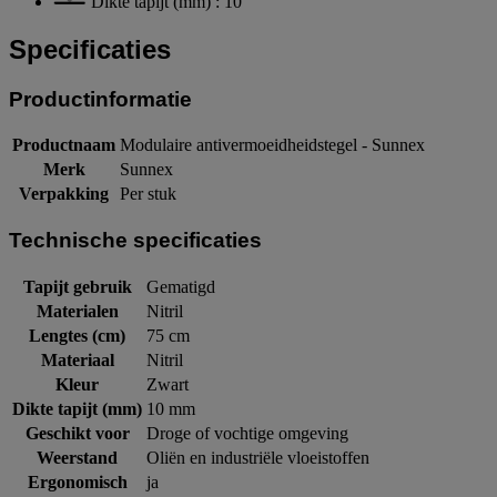
Dikte tapijt (mm) : 10
Specificaties
Productinformatie
Productnaam
Modulaire antivermoeidheidstegel - Sunnex
Merk
Sunnex
Verpakking
Per stuk
Technische specificaties
Tapijt gebruik
Gematigd
Materialen
Nitril
Lengtes (cm)
75 cm
Materiaal
Nitril
Kleur
Zwart
Dikte tapijt (mm)
10 mm
Geschikt voor
Droge of vochtige omgeving
Weerstand
Oliën en industriële vloeistoffen
Ergonomisch
ja