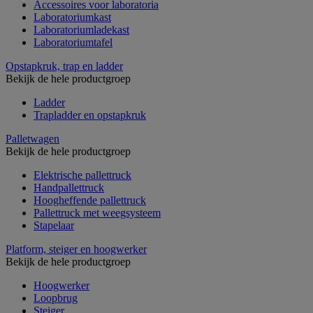
Accessoires voor laboratoria
Laboratoriumkast
Laboratoriumladekast
Laboratoriumtafel
Opstapkruk, trap en ladder
Bekijk de hele productgroep
Ladder
Trapladder en opstapkruk
Palletwagen
Bekijk de hele productgroep
Elektrische pallettruck
Handpallettruck
Hoogheffende pallettruck
Pallettruck met weegsysteem
Stapelaar
Platform, steiger en hoogwerker
Bekijk de hele productgroep
Hoogwerker
Loopbrug
Steiger