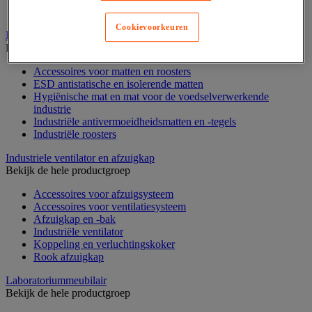
Zware stelling
Cookievoorkeuren
Industriële mat, tegel en rooster
Bekijk de hele productgroep
Accessoires voor matten en roosters
ESD antistatische en isolerende matten
Hygiënische mat en mat voor de voedselverwerkende
industrie
Industriële antivermoeidheidsmatten en -tegels
Industriële roosters
Industriele ventilator en afzuigkap
Bekijk de hele productgroep
Accessoires voor afzuigsysteem
Accessoires voor ventilatiesysteem
Afzuigkap en -bak
Industriële ventilator
Koppeling en verluchtingskoker
Rook afzuigkap
Laboratoriummeubilair
Bekijk de hele productgroep