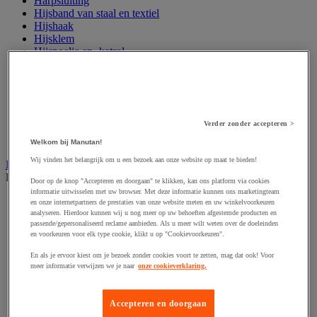
Harpsluiting
Hijsband van staal en textiel
Hijshaak
Hijsklem
Hijspoelie en -katrol
Hijsring
Kabel
Kopschakel en snelschakel
Sjorband en trekstang
Spanband
Verder zonder accepteren >
Stalen ketting
Touw en draad
Welkom bij Manutan!
Wij vinden het belangrijk om u een bezoek aan onze website op maat te bieden!
Industriële en magazijnstellingen
Bekijk de hele productgroep
Door op de knop "Accepteren en doorgaan" te klikken, kan ons platform via cookies
informatie uitwisselen met uw browser. Met deze informatie kunnen ons marketingteam
Doorschuifstelling en doorrolstelling
en onze internetpartners de prestaties van onze website meten en uw winkelvoorkeuren
Draagarmstelling voor lange lasten
analyseren. Hierdoor kunnen wij u nog meer op uw behoeften afgestemde producten en
passende/gepersonaliseerd reclame aanbieden. Als u meer wilt weten over de doeleinden
Entresol voor magazijn
en voorkeuren voor elk type cookie, klikt u op "Cookievoorkeuren".
Lichte stelling
Middelzware stelling
En als je ervoor kiest om je bezoek zonder cookies voort te zetten, mag dat ook! Voor
Palletstelling
meer informatie verwijzen we je naar
onze cookieverklaring.
Rek voor haspels en spoelen
Stelling voor detail- en groothandel
Stellingen voor de automobielindustrie
Accepteren en doorgaan
Voedingstelling