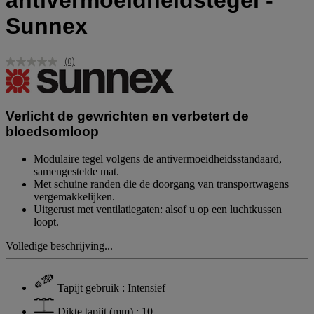
antivermoeidheidstegel -
Sunnex
(0)
Geen
scorewaarde.
Dezelfde
paginalink.
Verlicht de gewrichten en verbetert de
bloedsomloop
Modulaire tegel volgens de antivermoeidheidsstandaard,
samengestelde mat.
Met schuine randen die de doorgang van transportwagens
vergemakkelijken.
Uitgerust met ventilatiegaten: alsof u op een luchtkussen
loopt.
Volledige beschrijving...
Tapijt gebruik : Intensief
Dikte tapijt (mm) : 10