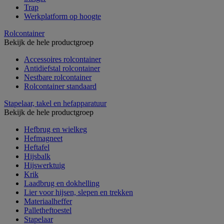
Trap
Werkplatform op hoogte
Rolcontainer
Bekijk de hele productgroep
Accessoires rolcontainer
Antidiefstal rolcontainer
Nestbare rolcontainer
Rolcontainer standaard
Stapelaar, takel en hefapparatuur
Bekijk de hele productgroep
Hefbrug en wielkeg
Hefmagneet
Heftafel
Hijsbalk
Hijswerktuig
Krik
Laadbrug en dokhelling
Lier voor hijsen, slepen en trekken
Materiaalheffer
Palletheftoestel
Stapelaar