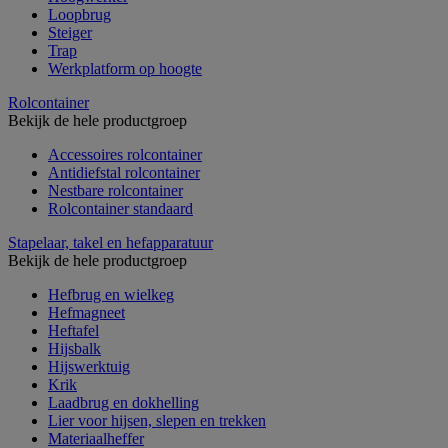
Loopbrug
Steiger
Trap
Werkplatform op hoogte
Rolcontainer
Bekijk de hele productgroep
Accessoires rolcontainer
Antidiefstal rolcontainer
Nestbare rolcontainer
Rolcontainer standaard
Stapelaar, takel en hefapparatuur
Bekijk de hele productgroep
Hefbrug en wielkeg
Hefmagneet
Heftafel
Hijsbalk
Hijswerktuig
Krik
Laadbrug en dokhelling
Lier voor hijsen, slepen en trekken
Materiaalheffer