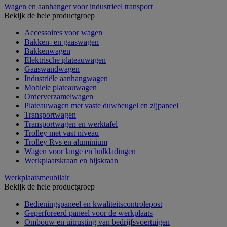
Wagen en aanhanger voor industrieel transport
Bekijk de hele productgroep
Accessoires voor wagen
Bakken- en gaaswagen
Bakkenwagen
Elektrische plateauwagen
Gaaswandwagen
Industriële aanhangwagen
Mobiele plateauwagen
Orderverzamelwagen
Plateauwagen met vaste duwbeugel en zijpaneel
Transportwagen
Transportwagen en werktafel
Trolley met vast niveau
Trolley Rvs en aluminium
Wagen voor lange en bulkladingen
Werkplaatskraan en hijskraan
Werkplaatsmeubilair
Bekijk de hele productgroep
Bedieningspaneel en kwaliteitscontrolepost
Geperforeerd paneel voor de werkplaats
Ombouw en uitrusting van bedrijfsvoertuigen