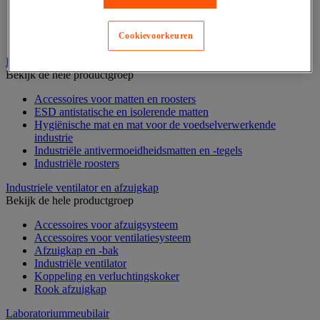
Stellingen voor de automobielindustrie
Voedingstelling
Cookievoorkeuren
Zware stelling
Industriële mat, tegel en rooster
Bekijk de hele productgroep
Accessoires voor matten en roosters
ESD antistatische en isolerende matten
Hygiënische mat en mat voor de voedselverwerkende
industrie
Industriële antivermoeidheidsmatten en -tegels
Industriële roosters
Industriele ventilator en afzuigkap
Bekijk de hele productgroep
Accessoires voor afzuigsysteem
Accessoires voor ventilatiesysteem
Afzuigkap en -bak
Industriële ventilator
Koppeling en verluchtingskoker
Rook afzuigkap
Laboratoriummeubilair