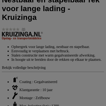
voor lange lading -
Kruizinga
(0)
Geen
scorewaarde.
Dezelfde
paginalink.
Opbergrek voor lange lading, nestbaar en stapelbaar.
Eenvoudig te verplaatsen met heftruck.
Stalen constructie met warm gegalvaniseerde afwerking.
In hoogte uit te breiden door de rekken op elkaar te plaatsen.
Bekijk volledige beschrijving
Coating : Gegalvaniseerd
Klantgarantie : 10 jaar
Montage : Zelfbouw
Max. belasting (kg) : 1200