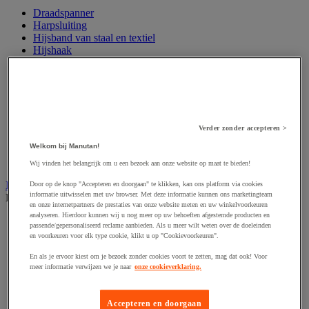
Draadspanner
Harpsluiting
Hijsband van staal en textiel
Hijshaak
Hijsklem
Hijspoelie en -katrol
Hijsring
Kabel
Kopschakel en snelschakel
Sjorband en trekstang
Verder zonder accepteren >
Spanband
Welkom bij Manutan!
Stalen ketting
Touw en draad
Wij vinden het belangrijk om u een bezoek aan onze website op maat te bieden!
Industriële en magazijnstellingen
Door op de knop "Accepteren en doorgaan" te klikken, kan ons platform via cookies
informatie uitwisselen met uw browser. Met deze informatie kunnen ons marketingteam
Bekijk de hele productgroep
en onze internetpartners de prestaties van onze website meten en uw winkelvoorkeuren
analyseren. Hierdoor kunnen wij u nog meer op uw behoeften afgestemde producten en
Doorschuifstelling en doorrolstelling
passende/gepersonaliseerd reclame aanbieden. Als u meer wilt weten over de doeleinden
Draagarmstelling voor lange lasten
en voorkeuren voor elk type cookie, klikt u op "Cookievoorkeuren".
Entresol voor magazijn
Lichte stelling
En als je ervoor kiest om je bezoek zonder cookies voort te zetten, mag dat ook! Voor
meer informatie verwijzen we je naar
onze cookieverklaring.
Middelzware stelling
Palletstelling
Rek voor haspels en spoelen
Accepteren en doorgaan
Stelling voor detail- en groothandel