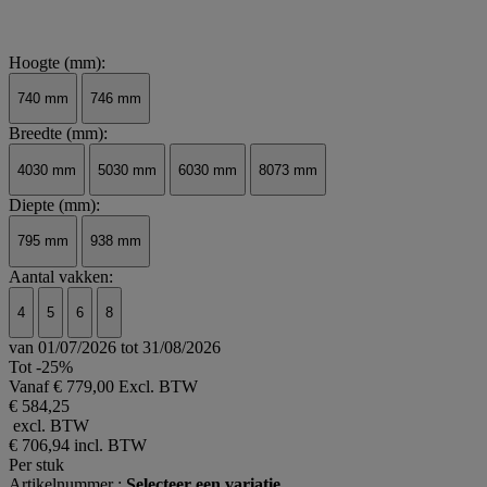
Hoogte (mm):
740 mm
746 mm
Breedte (mm):
4030 mm
5030 mm
6030 mm
8073 mm
Diepte (mm):
795 mm
938 mm
Aantal vakken:
4
5
6
8
van 01/07/2026 tot 31/08/2026
Tot -25%
Vanaf
€ 779,00 Excl. BTW
€ 584,25
excl. BTW
€ 706,94
incl. BTW
Per stuk
Artikelnummer :
Selecteer een variatie