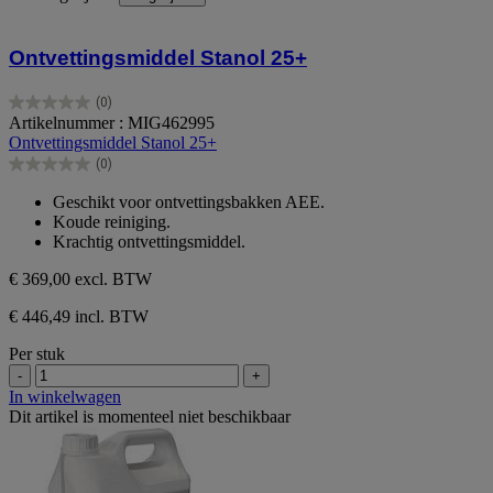
Ontvettingsmiddel Stanol 25+
(0)
0.0
Artikelnummer : MIG462995
van
Ontvettingsmiddel Stanol 25+
de
(0)
5
0.0
sterren.
van
Geschikt voor ontvettingsbakken AEE.
de
Koude reiniging.
5
Krachtig ontvettingsmiddel.
sterren.
€ 369,00
excl. BTW
€ 446,49 incl. BTW
Per stuk
-
+
In winkelwagen
Dit artikel is momenteel niet beschikbaar