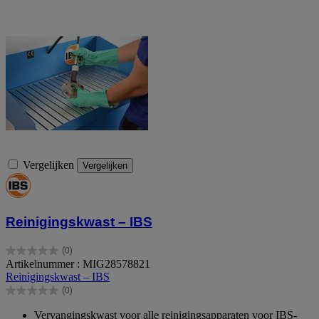
Vergelijken
Vergelijken
Reinigingskwast – IBS
(0)
0.0
Artikelnummer : MIG28578821
van
Reinigingskwast – IBS
de
(0)
5
0.0
sterren.
van
Vervangingskwast voor alle reinigingsapparaten voor IBS-