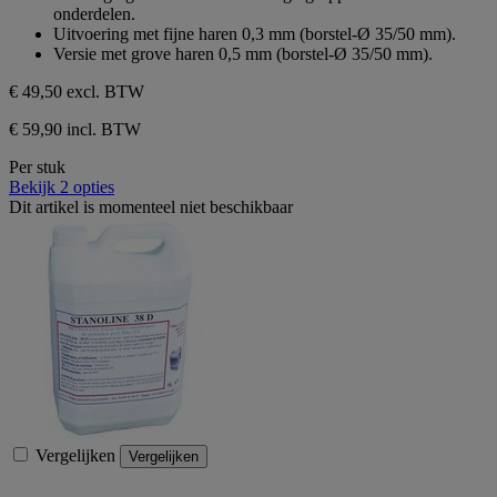
de
onderdelen.
5
Uitvoering met fijne haren 0,3 mm (borstel-Ø 35/50 mm).
sterren.
Versie met grove haren 0,5 mm (borstel-Ø 35/50 mm).
€ 49,50
excl. BTW
€ 59,90 incl. BTW
Per stuk
Bekijk 2 opties
Dit artikel is momenteel niet beschikbaar
Vergelijken
Vergelijken