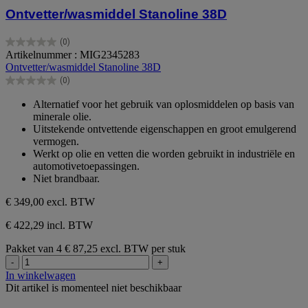
Ontvetter/wasmiddel Stanoline 38D
(0)
0.0
Artikelnummer : MIG2345283
van
Ontvetter/wasmiddel Stanoline 38D
de
(0)
5
0.0
sterren.
van
Alternatief voor het gebruik van oplosmiddelen op basis van
de
minerale olie.
5
Uitstekende ontvettende eigenschappen en groot emulgerend
sterren.
vermogen.
Werkt op olie en vetten die worden gebruikt in industriële en
automotivetoepassingen.
Niet brandbaar.
€ 349,00
excl. BTW
€ 422,29 incl. BTW
Pakket van 4
€ 87,25 excl. BTW per stuk
-
+
In winkelwagen
Dit artikel is momenteel niet beschikbaar