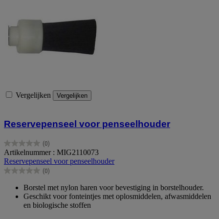
Vergelijken
Vergelijken
Reservepenseel voor penseelhouder
(0)
0.0
Artikelnummer : MIG2110073
van
Reservepenseel voor penseelhouder
de
(0)
5
0.0
sterren.
van
Borstel met nylon haren voor bevestiging in borstelhouder.
de
Geschikt voor fonteintjes met oplosmiddelen, afwasmiddelen
5
en biologische stoffen
sterren.