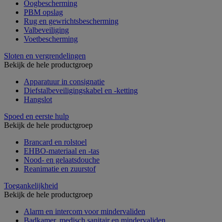
Oogbescherming
PBM opslag
Rug en gewrichtsbescherming
Valbeveiliging
Voetbescherming
Sloten en vergrendelingen
Bekijk de hele productgroep
Apparatuur in consignatie
Diefstalbeveiligingskabel en -ketting
Hangslot
Spoed en eerste hulp
Bekijk de hele productgroep
Brancard en rolstoel
EHBO-materiaal en -tas
Nood- en gelaatsdouche
Reanimatie en zuurstof
Toegankelijkheid
Bekijk de hele productgroep
Alarm en intercom voor mindervaliden
Badkamer, medisch sanitair en mindervaliden