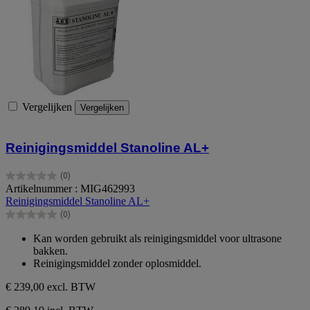
Vergelijken
Vergelijken
Reinigingsmiddel Stanoline AL+
(0)
0.0
Artikelnummer : MIG462993
van
Reinigingsmiddel Stanoline AL+
de
(0)
5
0.0
sterren.
van
Kan worden gebruikt als reinigingsmiddel voor ultrasone
de
bakken.
5
Reinigingsmiddel zonder oplosmiddel.
sterren.
€ 239,00
excl. BTW