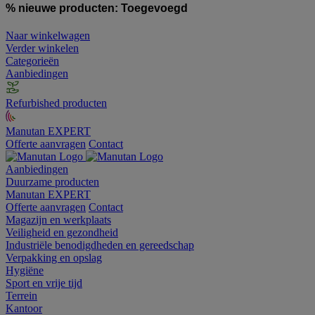
% nieuwe producten:
Toegevoegd
Naar winkelwagen
Verder winkelen
Categorieën
Aanbiedingen
Refurbished producten
Manutan EXPERT
Offerte aanvragen
Contact
Aanbiedingen
Duurzame producten
Manutan EXPERT
Offerte aanvragen
Contact
Magazijn en werkplaats
Veiligheid en gezondheid
Industriële benodigdheden en gereedschap
Verpakking en opslag
Hygiëne
Sport en vrije tijd
Terrein
Kantoor