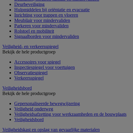
Deurbeveiliging
Hulpmiddelen bij oriëntatie en evacuatie
Inrichting voor trappen en vloeren
Meubilair voor mindervaliden
Parkeren voor mindervaliden
Rolstoel en mobiliteit
Signaalborden voor mindervaliden
Veiligheid- en verkeersspiegel
Bekijk de hele productgroep
Accessoires voor spiegel
Inspectiespiegel voor voertuigen
Observatiespiegel
Verkeersspiegel
Veiligheidsbord
Bekijk de hele productgroep
Gepersonaliseerde bewegwijzering
Veiligheid onderweg
Veiligheidsafzetting voor werkzaamheden en de bouwplaats
Veiligheidsbord
Veiligheidskast en opslag van gevaarlijke materialen