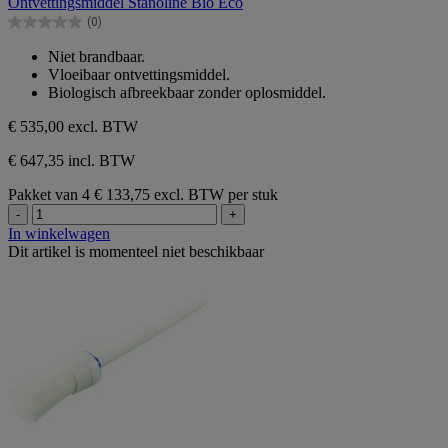
Ontvettingsmiddel Stanoline Bio Éco
de
(0)
5
0.0
sterren.
van
Niet brandbaar.
de
Vloeibaar ontvettingsmiddel.
5
Biologisch afbreekbaar zonder oplosmiddel.
sterren.
€ 535,00
excl. BTW
€ 647,35 incl. BTW
Pakket van 4
€ 133,75 excl. BTW per stuk
-
+
In winkelwagen
Dit artikel is momenteel niet beschikbaar