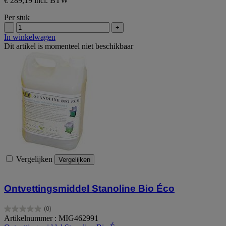
€ 289,19 incl. BTW
Per stuk
-
+
In winkelwagen
Dit artikel is momenteel niet beschikbaar
Vergelijken
Vergelijken
Ontvettingsmiddel Stanoline Bio Éco
(0)
0.0
Artikelnummer : MIG462991
van