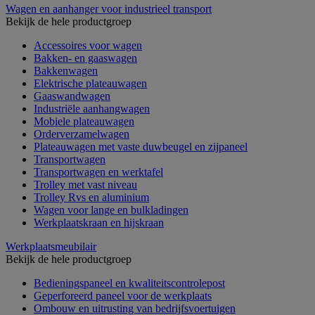
Wagen en aanhanger voor industrieel transport
Bekijk de hele productgroep
Accessoires voor wagen
Bakken- en gaaswagen
Bakkenwagen
Elektrische plateauwagen
Gaaswandwagen
Industriële aanhangwagen
Mobiele plateauwagen
Orderverzamelwagen
Plateauwagen met vaste duwbeugel en zijpaneel
Transportwagen
Transportwagen en werktafel
Trolley met vast niveau
Trolley Rvs en aluminium
Wagen voor lange en bulkladingen
Werkplaatskraan en hijskraan
Werkplaatsmeubilair
Bekijk de hele productgroep
Bedieningspaneel en kwaliteitscontrolepost
Geperforeerd paneel voor de werkplaats
Ombouw en uitrusting van bedrijfsvoertuigen