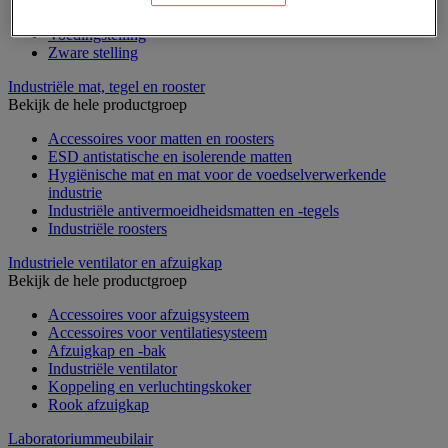
Stellingen voor de automobielindustrie
Voedingstelling
Zware stelling
Industriële mat, tegel en rooster
Bekijk de hele productgroep
Accessoires voor matten en roosters
ESD antistatische en isolerende matten
Hygiënische mat en mat voor de voedselverwerkende
industrie
Industriële antivermoeidheidsmatten en -tegels
Industriële roosters
Industriele ventilator en afzuigkap
Bekijk de hele productgroep
Accessoires voor afzuigsysteem
Accessoires voor ventilatiesysteem
Afzuigkap en -bak
Industriële ventilator
Koppeling en verluchtingskoker
Rook afzuigkap
Laboratoriummeubilair