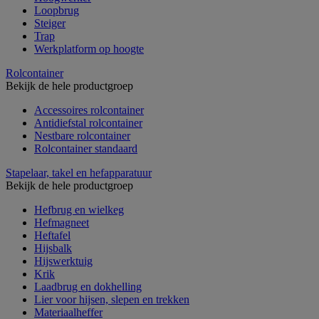
Loopbrug
Steiger
Trap
Werkplatform op hoogte
Rolcontainer
Bekijk de hele productgroep
Accessoires rolcontainer
Antidiefstal rolcontainer
Nestbare rolcontainer
Rolcontainer standaard
Stapelaar, takel en hefapparatuur
Bekijk de hele productgroep
Hefbrug en wielkeg
Hefmagneet
Heftafel
Hijsbalk
Hijswerktuig
Krik
Laadbrug en dokhelling
Lier voor hijsen, slepen en trekken
Materiaalheffer