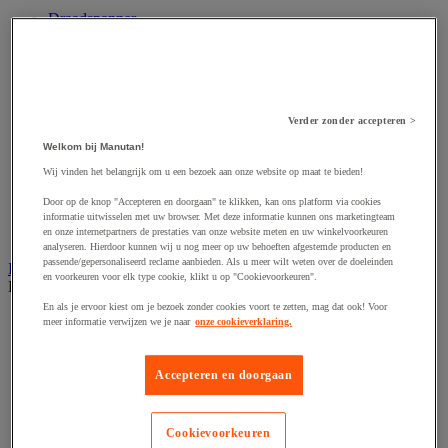
Draadspanner
Harpsluiting
Hijsband van staal en textiel
Hijshaak
Hijsklem
Hijspoelie en -katrol
Verder zonder accepteren >
Hijsring
Kabel
Welkom bij Manutan!
Kopschakel en snelschakel
Wij vinden het belangrijk om u een bezoek aan onze website op maat te bieden!
Sjorband en trekstang
Spanband
Door op de knop "Accepteren en doorgaan" te klikken, kan ons platform via cookies
Stalen ketting
informatie uitwisselen met uw browser. Met deze informatie kunnen ons marketingteam
Touw en draad
en onze internetpartners de prestaties van onze website meten en uw winkelvoorkeuren
analyseren. Hierdoor kunnen wij u nog meer op uw behoeften afgestemde producten en
passende/gepersonaliseerd reclame aanbieden. Als u meer wilt weten over de doeleinden
Industriële en magazijnstellingen
en voorkeuren voor elk type cookie, klikt u op "Cookievoorkeuren".
Bekijk de hele productgroep
En als je ervoor kiest om je bezoek zonder cookies voort te zetten, mag dat ook! Voor
Doorschuifstelling en doorrolstelling
meer informatie verwijzen we je naar
onze cookieverklaring.
Draagarmstelling voor lange lasten
Entresol voor magazijn
Lichte stelling
Accepteren en doorgaan
Middelzware stelling
Palletstelling
Rek voor haspels en spoelen
Cookievoorkeuren
Stelling voor detail- en groothandel