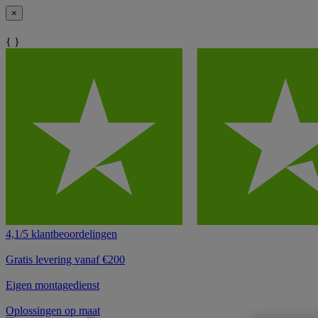
×
{ }
4,1/5 klantbeoordelingen
Gratis levering vanaf €200
Eigen montagedienst
Oplossingen op maat