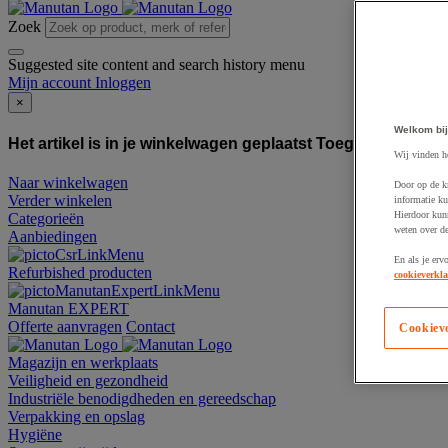
Zoek
Suggested site content and search history menu
Mijn account
Inloggen
×
Welkom bij
Het artikel is in je winkelwagen geplaatst
Toegevoegd aan
Wij vinden h
Naar winkelwagen
Door op de k
Verder winkelen
informatie ku
Hierdoor kun
Categorieën
weten over de
Aanbiedingen
En als je erv
Refurbished producten
cookieverkla
Manutan EXPERT
Offerte aanvragen
Contact
Cookiev
Magazijn en werkplaats
Veiligheid en gezondheid
Industriële benodigdheden en gereedschap
Verpakking en opslag
Hygiëne