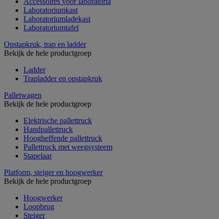
Accessoires voor laboratoria
Laboratoriumkast
Laboratoriumladekast
Laboratoriumtafel
Opstapkruk, trap en ladder
Bekijk de hele productgroep
Ladder
Trapladder en opstapkruk
Palletwagen
Bekijk de hele productgroep
Elektrische pallettruck
Handpallettruck
Hoogheffende pallettruck
Pallettruck met weegsysteem
Stapelaar
Platform, steiger en hoogwerker
Bekijk de hele productgroep
Hoogwerker
Loopbrug
Steiger