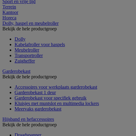
Sport en vrije tijd
Terrein
Kantoor
Horeca
Dolly, haspel en meubelroller
Bekijk de hele productgroep
Dolly
Kabelafroller voor haspels
Meubelroller
Transportroller
Zuigheffer
Garderobekast
Bekijk de hele productgroep
Accessoires voor werkplaats garderobekast
Garderobekast 1 deur
Garderobekast voor specifiek gebruik
Kluisjes met muntslot en multimedia lockers
Meervaks garderobekast
Hijsband en hefaccessoires
Bekijk de hele productgroep
Draadspanner