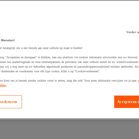
Verder z
 Manutan!
 winkelwagen
et belangrijk om u een bezoek aan onze website op maat te bieden!
nop "Accepteren en doorgaan" te klikken, kan ons platform via cookies informatie uitwisselen met uw browser.
nnen ons marketingteam en onze internetpartners de prestaties van onze website meten en uw winkelvoorkeuren 
nen wij u nog meer op uw behoeften afgestemde producten en passende/gepersonaliseerd reclame aanbieden. Als
 doeleinden en voorkeuren voor elk type cookie, klikt u op "Cookievoorkeuren".
oor kiest om je bezoek zonder cookies voort te zetten, mag dat ook! Voor meer informatie verwijzen we je naar
ring.
oorkeuren
Accepteren 