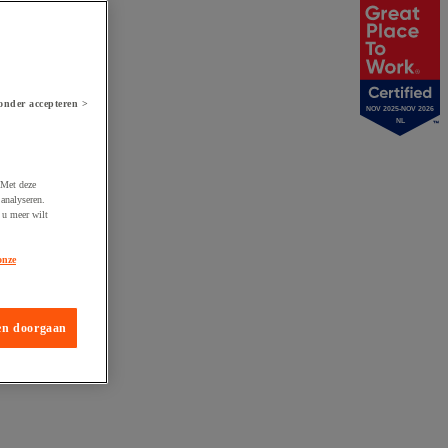
onder accepteren >
NOV 2025-NOV 2026
NL
 Met deze
analyseren.
 u meer wilt
onze
en doorgaan