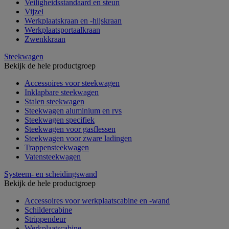
Veiligheidsstandaard en steun
Vijzel
Werkplaatskraan en -hijskraan
Werkplaatsportaalkraan
Zwenkkraan
Steekwagen
Bekijk de hele productgroep
Accessoires voor steekwagen
Inklapbare steekwagen
Stalen steekwagen
Steekwagen aluminium en rvs
Steekwagen specifiek
Steekwagen voor gasflessen
Steekwagen voor zware ladingen
Trappensteekwagen
Vatensteekwagen
Systeem- en scheidingswand
Bekijk de hele productgroep
Accessoires voor werkplaatscabine en -wand
Schildercabine
Strippendeur
Werkplaatscabine