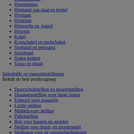
Harpsluiting
Hijsband van staal en textiel
Hijshaak
Hijsklem
Hijspoelie en -katrol
Hijsring
Kabel
Kopschakel en snelschakel
Sjorband en trekstang
Spanband
Stalen ketting
Touw en draad
Industriële en magazijnstellingen
Bekijk de hele productgroep
Doorschuifstelling en doorrolstelling
Draagarmstelling voor lange lasten
Entresol voor magazijn
Lichte stelling
Middelzware stelling
Palletstelling
Rek voor haspels en spoelen
Stelling voor detail- en groothandel
Stellingen voor de automobielindustrie