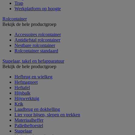
Trap
Werkplatform op hoogte
Rolcontainer
Bekijk de hele productgroep
Accessoires rolcontainer
Antidiefstal rolcontainer
Nestbare rolcontainer
Rolcontainer standaard
Stapelaar, takel en hefapparatuur
Bekijk de hele productgroep
Hefbrug en wielkeg
Hefmagneet
Heftafel
Hijsbalk
Hijswerktuig
Krik
Laadbrug en dokhelling
Lier voor hijsen, slepen en trekken
Materiaalheffer
Palletheftoestel
Stapelaar