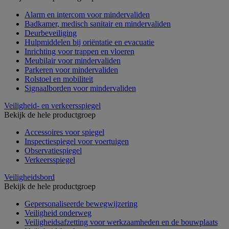
Alarm en intercom voor mindervaliden
Badkamer, medisch sanitair en mindervaliden
Deurbeveiliging
Hulpmiddelen bij oriëntatie en evacuatie
Inrichting voor trappen en vloeren
Meubilair voor mindervaliden
Parkeren voor mindervaliden
Rolstoel en mobiliteit
Signaalborden voor mindervaliden
Veiligheid- en verkeersspiegel
Bekijk de hele productgroep
Accessoires voor spiegel
Inspectiespiegel voor voertuigen
Observatiespiegel
Verkeersspiegel
Veiligheidsbord
Bekijk de hele productgroep
Gepersonaliseerde bewegwijzering
Veiligheid onderweg
Veiligheidsafzetting voor werkzaamheden en de bouwplaats