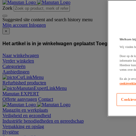
Zoek
Suggested site content and search history menu
Mijn account
Inloggen
×
Welkom bij
Het artikel is in je winkelwagen geplaatst
Toegevoegd aan
Wij vinden h
Naar winkelwagen
Door op de k
Verder winkelen
informatie ku
Hierdoor kun
Categorieën
weten over de
Aanbiedingen
En als je erv
Refurbished producten
cookieverkla
Manutan EXPERT
Offerte aanvragen
Contact
Cookiev
Magazijn en werkplaats
Veiligheid en gezondheid
Industriële benodigdheden en gereedschap
Verpakking en opslag
Hygiëne