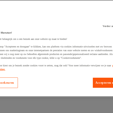
Verder z
 Manutan!
 winkelwagen
et belangrijk om u een bezoek aan onze website op maat te bieden!
nop "Accepteren en doorgaan" te klikken, kan ons platform via cookies informatie uitwisselen met uw browser.
nnen ons marketingteam en onze internetpartners de prestaties van onze website meten en uw winkelvoorkeuren 
nen wij u nog meer op uw behoeften afgestemde producten en passende/gepersonaliseerd reclame aanbieden. Als
 doeleinden en voorkeuren voor elk type cookie, klikt u op "Cookievoorkeuren".
oor kiest om je bezoek zonder cookies voort te zetten, mag dat ook! Voor meer informatie verwijzen we je naar
ring.
oorkeuren
Accepteren 