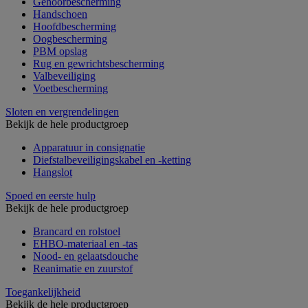
Gehoorbescherming
Handschoen
Hoofdbescherming
Oogbescherming
PBM opslag
Rug en gewrichtsbescherming
Valbeveiliging
Voetbescherming
Sloten en vergrendelingen
Bekijk de hele productgroep
Apparatuur in consignatie
Diefstalbeveiligingskabel en -ketting
Hangslot
Spoed en eerste hulp
Bekijk de hele productgroep
Brancard en rolstoel
EHBO-materiaal en -tas
Nood- en gelaatsdouche
Reanimatie en zuurstof
Toegankelijkheid
Bekijk de hele productgroep