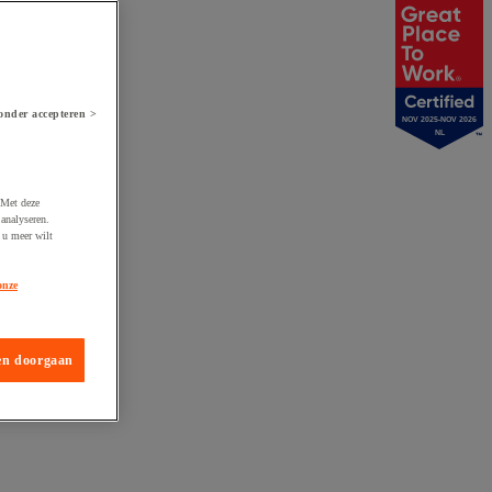
onder accepteren >
NOV 2025-NOV 2026
NL
 Met deze
analyseren.
 u meer wilt
onze
en doorgaan