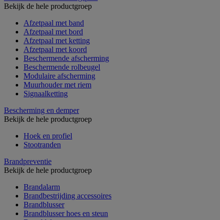
Bekijk de hele productgroep
Afzetpaal met band
Afzetpaal met bord
Afzetpaal met ketting
Afzetpaal met koord
Beschermende afscherming
Beschermende rolbeugel
Modulaire afscherming
Muurhouder met riem
Signaalketting
Bescherming en demper
Bekijk de hele productgroep
Hoek en profiel
Stootranden
Brandpreventie
Bekijk de hele productgroep
Brandalarm
Brandbestrijding accessoires
Brandblusser
Brandblusser hoes en steun