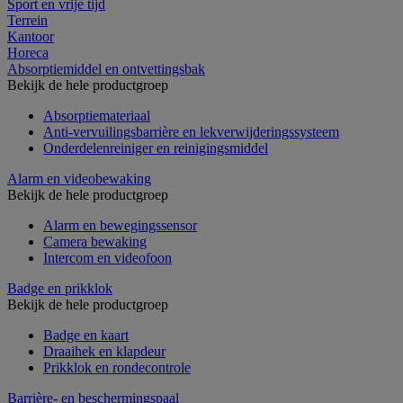
Sport en vrije tijd
Terrein
Kantoor
Horeca
Absorptiemiddel en ontvettingsbak
Bekijk de hele productgroep
Absorptiemateriaal
Anti-vervuilingsbarrière en lekverwijderingssysteem
Onderdelenreiniger en reinigingsmiddel
Alarm en videobewaking
Bekijk de hele productgroep
Alarm en bewegingssensor
Camera bewaking
Intercom en videofoon
Badge en prikklok
Bekijk de hele productgroep
Badge en kaart
Draaihek en klapdeur
Prikklok en rondecontrole
Barrière- en beschermingspaal