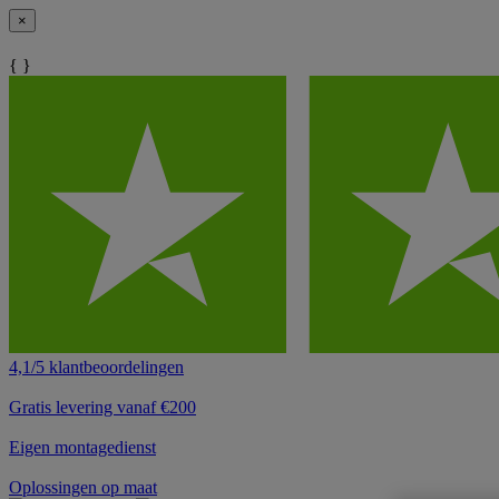
×
{ }
4,1/5 klantbeoordelingen
Gratis levering vanaf €200
Eigen montagedienst
Oplossingen op maat