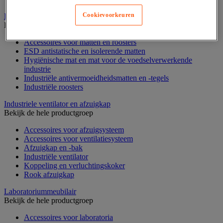
Cookievoorkeuren
Industriële mat, tegel en rooster
Bekijk de hele productgroep
Accessoires voor matten en roosters
ESD antistatische en isolerende matten
Hygiënische mat en mat voor de voedselverwerkende
industrie
Industriële antivermoeidheidsmatten en -tegels
Industriële roosters
Industriele ventilator en afzuigkap
Bekijk de hele productgroep
Accessoires voor afzuigsysteem
Accessoires voor ventilatiesysteem
Afzuigkap en -bak
Industriële ventilator
Koppeling en verluchtingskoker
Rook afzuigkap
Laboratoriummeubilair
Bekijk de hele productgroep
Accessoires voor laboratoria