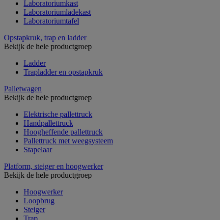
Laboratoriumkast
Laboratoriumladekast
Laboratoriumtafel
Opstapkruk, trap en ladder
Bekijk de hele productgroep
Ladder
Trapladder en opstapkruk
Palletwagen
Bekijk de hele productgroep
Elektrische pallettruck
Handpallettruck
Hoogheffende pallettruck
Pallettruck met weegsysteem
Stapelaar
Platform, steiger en hoogwerker
Bekijk de hele productgroep
Hoogwerker
Loopbrug
Steiger
Trap