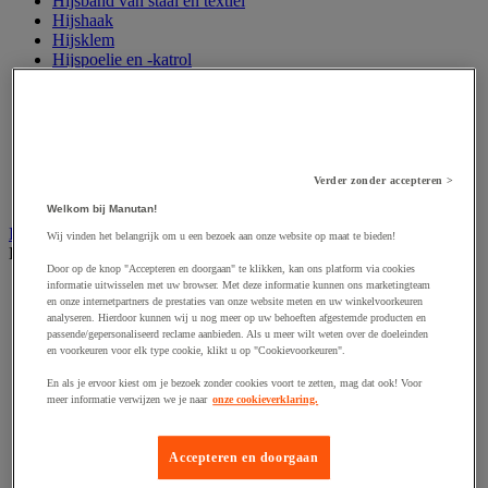
Hijsband van staal en textiel
Hijshaak
Hijsklem
Hijspoelie en -katrol
Hijsring
Kabel
Kopschakel en snelschakel
Sjorband en trekstang
Spanband
Stalen ketting
Verder zonder accepteren >
Touw en draad
Welkom bij Manutan!
Industriële en magazijnstellingen
Wij vinden het belangrijk om u een bezoek aan onze website op maat te bieden!
Bekijk de hele productgroep
Door op de knop "Accepteren en doorgaan" te klikken, kan ons platform via cookies
informatie uitwisselen met uw browser. Met deze informatie kunnen ons marketingteam
Doorschuifstelling en doorrolstelling
en onze internetpartners de prestaties van onze website meten en uw winkelvoorkeuren
Draagarmstelling voor lange lasten
analyseren. Hierdoor kunnen wij u nog meer op uw behoeften afgestemde producten en
Entresol voor magazijn
passende/gepersonaliseerd reclame aanbieden. Als u meer wilt weten over de doeleinden
Lichte stelling
en voorkeuren voor elk type cookie, klikt u op "Cookievoorkeuren".
Middelzware stelling
En als je ervoor kiest om je bezoek zonder cookies voort te zetten, mag dat ook! Voor
Palletstelling
meer informatie verwijzen we je naar
onze cookieverklaring.
Rek voor haspels en spoelen
Stelling voor detail- en groothandel
Stellingen voor de automobielindustrie
Accepteren en doorgaan
Voedingstelling
Zware stelling