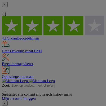
×
{ }
4,1/5 klantbeoordelingen
Gratis levering vanaf €200
Eigen montagedienst
Oplossingen op maat
Zoek
Suggested site content and search history menu
Mijn account
Inloggen
×