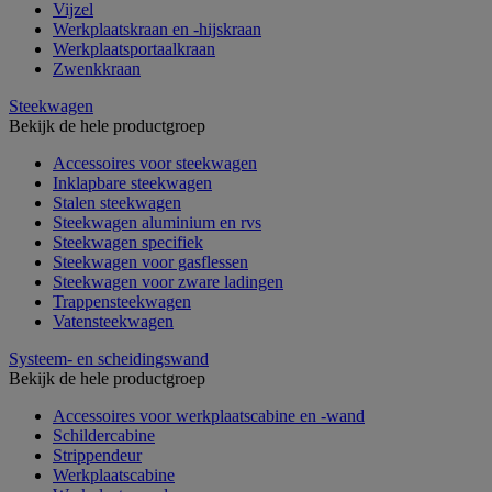
Vijzel
Werkplaatskraan en -hijskraan
Werkplaatsportaalkraan
Zwenkkraan
Steekwagen
Bekijk de hele productgroep
Accessoires voor steekwagen
Inklapbare steekwagen
Stalen steekwagen
Steekwagen aluminium en rvs
Steekwagen specifiek
Steekwagen voor gasflessen
Steekwagen voor zware ladingen
Trappensteekwagen
Vatensteekwagen
Systeem- en scheidingswand
Bekijk de hele productgroep
Accessoires voor werkplaatscabine en -wand
Schildercabine
Strippendeur
Werkplaatscabine