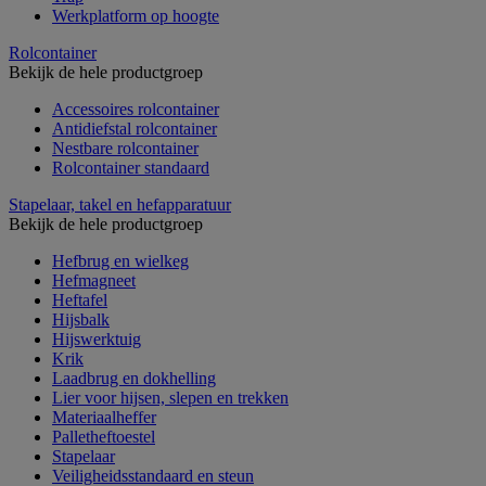
Werkplatform op hoogte
Rolcontainer
Bekijk de hele productgroep
Accessoires rolcontainer
Antidiefstal rolcontainer
Nestbare rolcontainer
Rolcontainer standaard
Stapelaar, takel en hefapparatuur
Bekijk de hele productgroep
Hefbrug en wielkeg
Hefmagneet
Heftafel
Hijsbalk
Hijswerktuig
Krik
Laadbrug en dokhelling
Lier voor hijsen, slepen en trekken
Materiaalheffer
Palletheftoestel
Stapelaar
Veiligheidsstandaard en steun