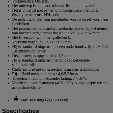
Vorkbreedtes: 685 mm.
Het ontwerp is compact, robuust, licht en innovatief.
Het is uitgerust met een ergonomische dissel met LCD-
display en start met PIN-code
De pallettruck heeft een gascilinder voor de dissel voor meer
flexibiliteit.
Het parametreerbare snelheidsreductiesysteem bij het nemen
van bochten zorgt ervoor dat u altijd veilig kunt werken.
Het is een zeer wendbare pallettruck.
Vorkafmetingen: 47 / 160 / 1150 mm.
Hij is standaard uitgerust met een onderhoudsvrije 24 V / 20
Ah lithium-ion batterij.
Deze batterij is opgeladen in 2,5 uur.
Hij is standaard uitgerust met schokabsorberende
stabilisatierollen.
Curtis-aandrijving en gaspedaal, Can-Bus-technologie.
Rijsnelheid met/zonder last : 4,8/5,2 km/u.
Toegelaten helling met/zonder lading: 7 / 16 %.
Voordelen: extra batterijen (48V / 20Ah), ingekeepte wielen,
aanpasbare kleuren
Max. belasting (kg) : 2000 kg
Specificaties