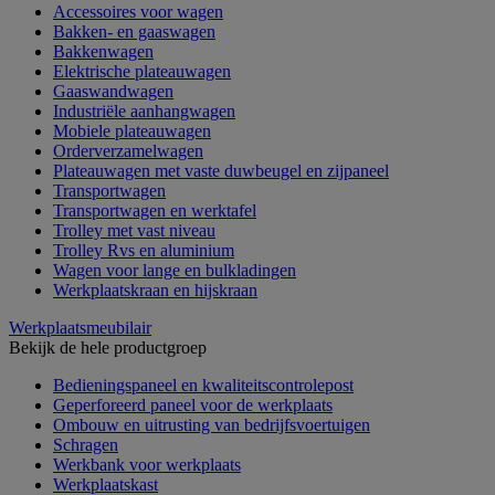
Accessoires voor wagen
Bakken- en gaaswagen
Bakkenwagen
Elektrische plateauwagen
Gaaswandwagen
Industriële aanhangwagen
Mobiele plateauwagen
Orderverzamelwagen
Plateauwagen met vaste duwbeugel en zijpaneel
Transportwagen
Transportwagen en werktafel
Trolley met vast niveau
Trolley Rvs en aluminium
Wagen voor lange en bulkladingen
Werkplaatskraan en hijskraan
Werkplaatsmeubilair
Bekijk de hele productgroep
Bedieningspaneel en kwaliteitscontrolepost
Geperforeerd paneel voor de werkplaats
Ombouw en uitrusting van bedrijfsvoertuigen
Schragen
Werkbank voor werkplaats
Werkplaatskast