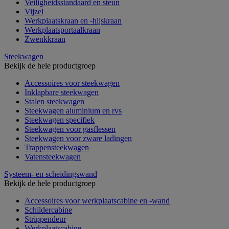
Veiligheidsstandaard en steun
Vijzel
Werkplaatskraan en -hijskraan
Werkplaatsportaalkraan
Zwenkkraan
Steekwagen
Bekijk de hele productgroep
Accessoires voor steekwagen
Inklapbare steekwagen
Stalen steekwagen
Steekwagen aluminium en rvs
Steekwagen specifiek
Steekwagen voor gasflessen
Steekwagen voor zware ladingen
Trappensteekwagen
Vatensteekwagen
Systeem- en scheidingswand
Bekijk de hele productgroep
Accessoires voor werkplaatscabine en -wand
Schildercabine
Strippendeur
Werkplaatscabine