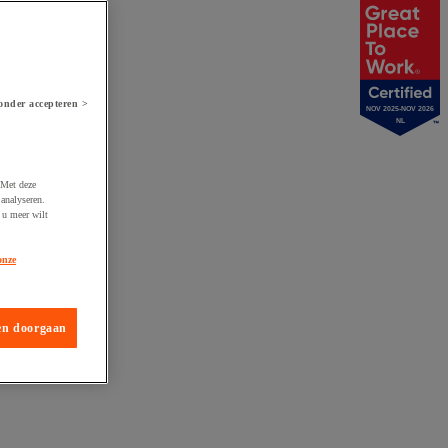
onder accepteren >
NOV 2025-NOV 2026
NL
 Met deze
analyseren.
 u meer wilt
onze
en doorgaan