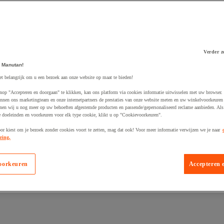
Verder z
 Manutan!
 winkelwagen
et belangrijk om u een bezoek aan onze website op maat te bieden!
nop "Accepteren en doorgaan" te klikken, kan ons platform via cookies informatie uitwisselen met uw browser.
nnen ons marketingteam en onze internetpartners de prestaties van onze website meten en uw winkelvoorkeuren 
nen wij u nog meer op uw behoeften afgestemde producten en passende/gepersonaliseerd reclame aanbieden. Als
 doeleinden en voorkeuren voor elk type cookie, klikt u op "Cookievoorkeuren".
oor kiest om je bezoek zonder cookies voort te zetten, mag dat ook! Voor meer informatie verwijzen we je naar
ring.
oorkeuren
Accepteren 