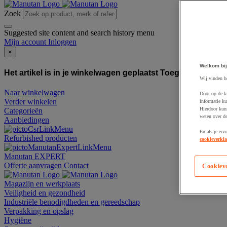
Zoek
Suggested site content and search history menu
Mijn account
Inloggen
×
Welkom bij
Het artikel is in je winkelwagen geplaatst
Toegevoegd aan
Wij vinden h
Naar winkelwagen
Door op de k
Verder winkelen
informatie ku
Hierdoor kun
Categorieën
weten over de
Aanbiedingen
En als je erv
Refurbished producten
cookieverkla
Manutan EXPERT
Offerte aanvragen
Contact
Cookiev
Magazijn en werkplaats
Veiligheid en gezondheid
Industriële benodigdheden en gereedschap
Verpakking en opslag
Hygiëne