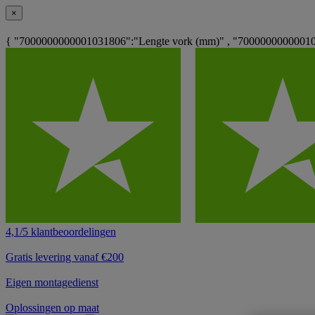
×
{ "7000000000001031806":"Lengte vork (mm)" , "700000000000103
4,1/5 klantbeoordelingen
Gratis levering vanaf €200
Eigen montagedienst
Oplossingen op maat