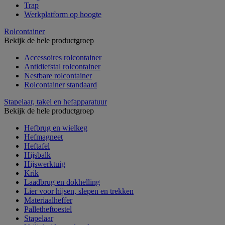
Trap
Werkplatform op hoogte
Rolcontainer
Bekijk de hele productgroep
Accessoires rolcontainer
Antidiefstal rolcontainer
Nestbare rolcontainer
Rolcontainer standaard
Stapelaar, takel en hefapparatuur
Bekijk de hele productgroep
Hefbrug en wielkeg
Hefmagneet
Heftafel
Hijsbalk
Hijswerktuig
Krik
Laadbrug en dokhelling
Lier voor hijsen, slepen en trekken
Materiaalheffer
Palletheftoestel
Stapelaar