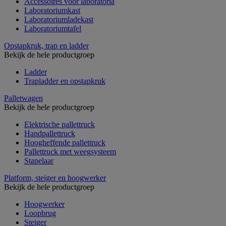
Accessoires voor laboratoria
Laboratoriumkast
Laboratoriumladekast
Laboratoriumtafel
Opstapkruk, trap en ladder
Bekijk de hele productgroep
Ladder
Trapladder en opstapkruk
Palletwagen
Bekijk de hele productgroep
Elektrische pallettruck
Handpallettruck
Hoogheffende pallettruck
Pallettruck met weegsysteem
Stapelaar
Platform, steiger en hoogwerker
Bekijk de hele productgroep
Hoogwerker
Loopbrug
Steiger