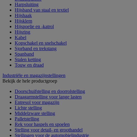
Harpsluiting
Hijsband van staal en textiel
Hijshaak
Hijsklem
Hijspoelie en -katrol
Hijsring
Kabel
Kopschakel en snelschakel
Sjorband en trekstang
Spanband
Stalen ketting
Touw en draad
Industriële en magazijnstellingen
Bekijk de hele productgroep
Doorschuifstelling en doorrolstelling
Draagarmstelling voor lange lasten
Entresol voor magazijn
Lichte stelling
Middelzware stelling
Palletstelling
Rek voor haspels en spoelen
Stelling voor detail- en groothandel
Stellingen voor de automobielindustrie