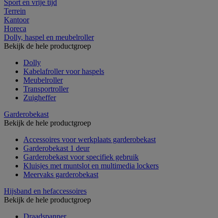
Sport en vrije tijd
Terrein
Kantoor
Horeca
Dolly, haspel en meubelroller
Bekijk de hele productgroep
Dolly
Kabelafroller voor haspels
Meubelroller
Transportroller
Zuigheffer
Garderobekast
Bekijk de hele productgroep
Accessoires voor werkplaats garderobekast
Garderobekast 1 deur
Garderobekast voor specifiek gebruik
Kluisjes met muntslot en multimedia lockers
Meervaks garderobekast
Hijsband en hefaccessoires
Bekijk de hele productgroep
Draadspanner