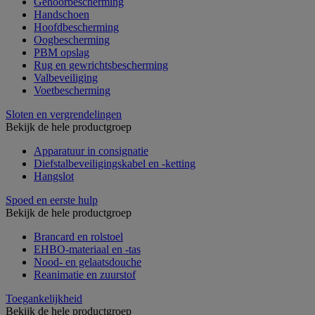
Gehoorbescherming
Handschoen
Hoofdbescherming
Oogbescherming
PBM opslag
Rug en gewrichtsbescherming
Valbeveiliging
Voetbescherming
Sloten en vergrendelingen
Bekijk de hele productgroep
Apparatuur in consignatie
Diefstalbeveiligingskabel en -ketting
Hangslot
Spoed en eerste hulp
Bekijk de hele productgroep
Brancard en rolstoel
EHBO-materiaal en -tas
Nood- en gelaatsdouche
Reanimatie en zuurstof
Toegankelijkheid
Bekijk de hele productgroep