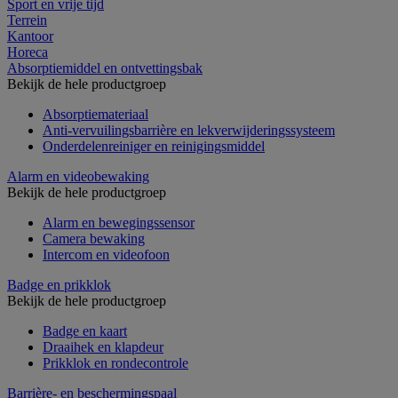
Sport en vrije tijd
Terrein
Kantoor
Horeca
Absorptiemiddel en ontvettingsbak
Bekijk de hele productgroep
Absorptiemateriaal
Anti-vervuilingsbarrière en lekverwijderingssysteem
Onderdelenreiniger en reinigingsmiddel
Alarm en videobewaking
Bekijk de hele productgroep
Alarm en bewegingssensor
Camera bewaking
Intercom en videofoon
Badge en prikklok
Bekijk de hele productgroep
Badge en kaart
Draaihek en klapdeur
Prikklok en rondecontrole
Barrière- en beschermingspaal