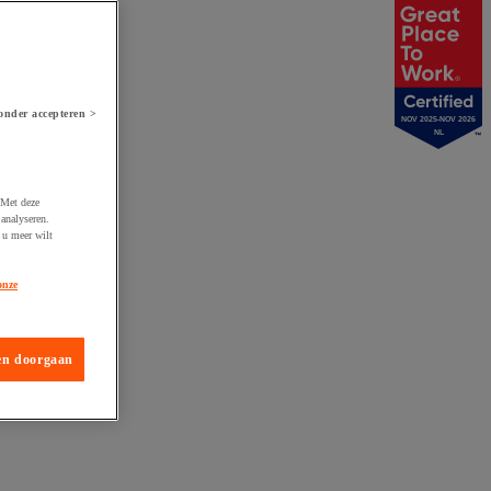
onder accepteren >
NOV 2025-NOV 2026
NL
 Met deze
analyseren.
 u meer wilt
onze
en doorgaan