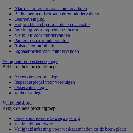
Alarm en intercom voor mindervaliden
Badkamer, medisch sanitair en mindervaliden
Deurbeveiliging
Hulpmiddelen bij oriëntatie en evacuatie
Inrichting voor trappen en vloeren
Meubilair voor mindervaliden
Parkeren voor mindervaliden
Rolstoel en mobiliteit
Signaalborden voor mindervaliden
Veiligheid- en verkeersspiegel
Bekijk de hele productgroep
Accessoires voor spiegel
Inspectiespiegel voor voertuigen
Observatiespiegel
Verkeersspiegel
Veiligheidsbord
Bekijk de hele productgroep
Gepersonaliseerde bewegwijzering
Veiligheid onderweg
Veiligheidsafzetting voor werkzaamheden en de bouwplaats