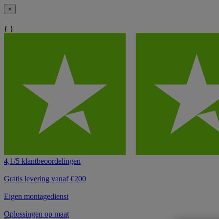
×
{ }
4,1/5 klantbeoordelingen
Gratis levering vanaf €200
Eigen montagedienst
Oplossingen op maat