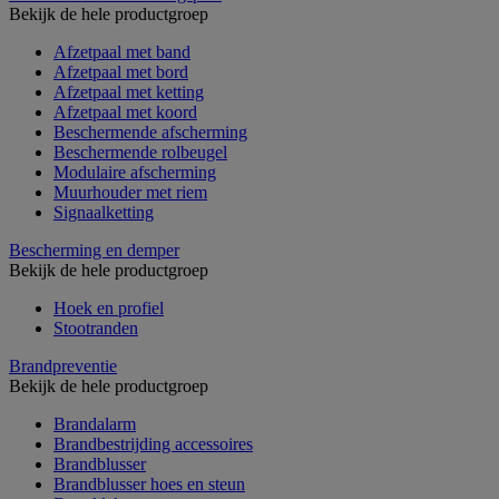
Bekijk de hele productgroep
Afzetpaal met band
Afzetpaal met bord
Afzetpaal met ketting
Afzetpaal met koord
Beschermende afscherming
Beschermende rolbeugel
Modulaire afscherming
Muurhouder met riem
Signaalketting
Bescherming en demper
Bekijk de hele productgroep
Hoek en profiel
Stootranden
Brandpreventie
Bekijk de hele productgroep
Brandalarm
Brandbestrijding accessoires
Brandblusser
Brandblusser hoes en steun