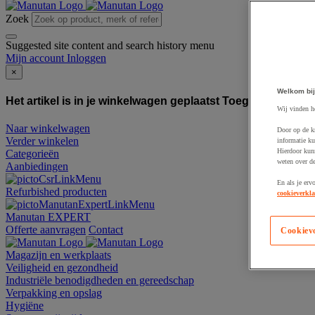
Zoek
Suggested site content and search history menu
Mijn account
Inloggen
×
Welkom bij
Het artikel is in je winkelwagen geplaatst
Toegevoegd aan
Wij vinden h
Naar winkelwagen
Door op de k
Verder winkelen
informatie ku
Hierdoor kun
Categorieën
weten over de
Aanbiedingen
En als je erv
Refurbished producten
cookieverkla
Manutan EXPERT
Offerte aanvragen
Contact
Cookiev
Magazijn en werkplaats
Veiligheid en gezondheid
Industriële benodigdheden en gereedschap
Verpakking en opslag
Hygiëne