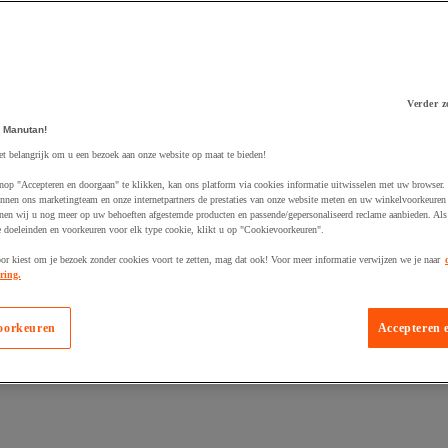
Verder z
 Manutan!
 winkelwagen
et belangrijk om u een bezoek aan onze website op maat te bieden!
nop "Accepteren en doorgaan" te klikken, kan ons platform via cookies informatie uitwisselen met uw browser.
nnen ons marketingteam en onze internetpartners de prestaties van onze website meten en uw winkelvoorkeuren 
nen wij u nog meer op uw behoeften afgestemde producten en passende/gepersonaliseerd reclame aanbieden. Als
 doeleinden en voorkeuren voor elk type cookie, klikt u op "Cookievoorkeuren".
oor kiest om je bezoek zonder cookies voort te zetten, mag dat ook! Voor meer informatie verwijzen we je naar
ring.
oorkeuren
Accepteren 