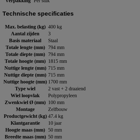
Verpakking
Per stuk
Technische specificaties
Max. belasting (kg)
400 kg
Aantal zijden
3
Basis materiaal
Staal
Totale lengte (mm)
794 mm
Totale diepte (mm)
794 mm
Totale hoogte (mm)
1815 mm
Nuttige lengte (mm)
715 mm
Nuttige diepte (mm)
715 mm
Nuttige hoogte (mm)
1700 mm
Type wiel
2 vast + 2 draaiend
Wiel loopvlak
Polypropyleen
Zwenkwiel Ø (mm)
100 mm
Montage
Zelfbouw
Productgewicht (kg)
47.4 kg
Klantgarantie
10 jaar
Hoogte maas (mm)
50 mm
Breedte maas (mm)
50 mm