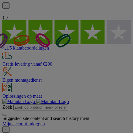
×
{ }
4,1/5 klantbeoordelingen
Gratis levering vanaf €200
Eigen montagedienst
Oplossingen op maat
Zoek
Suggested site content and search history menu
Mijn account
Inloggen
×