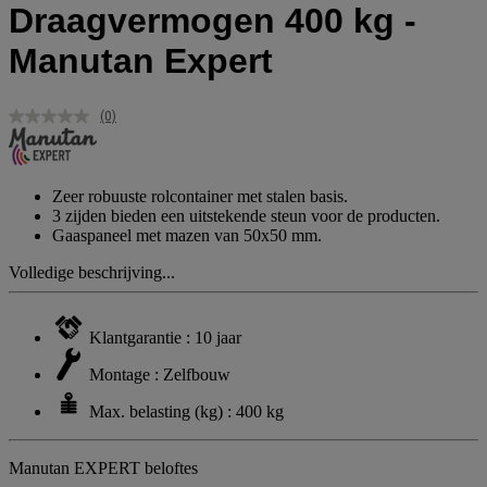
Draagvermogen 400 kg -
Manutan Expert
(0)
Geen
scorewaarde.
Dezelfde
paginalink.
Zeer robuuste rolcontainer met stalen basis.
3 zijden bieden een uitstekende steun voor de producten.
Gaaspaneel met mazen van 50x50 mm.
Volledige beschrijving...
Klantgarantie : 10 jaar
Montage : Zelfbouw
Max. belasting (kg) : 400 kg
Manutan EXPERT beloftes