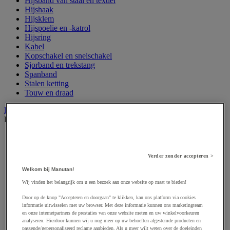
Hijsband van staal en textiel
Hijshaak
Hijsklem
Hijspoelie en -katrol
Hijsring
Kabel
Kopschakel en snelschakel
Sjorband en trekstang
Spanband
Stalen ketting
Touw en draad
Industriële en magazijnstellingen
Bekijk de hele productgroep
Doorschuifstelling en doorrolstelling
Draagarmstelling voor lange lasten
Entresol voor magazijn
Verder zonder accepteren >
Lichte stelling
Welkom bij Manutan!
Middelzware stelling
Palletstelling
Wij vinden het belangrijk om u een bezoek aan onze website op maat te bieden!
Rek voor haspels en spoelen
Door op de knop "Accepteren en doorgaan" te klikken, kan ons platform via cookies
Stelling voor detail- en groothandel
informatie uitwisselen met uw browser. Met deze informatie kunnen ons marketingteam
Stellingen voor de automobielindustrie
en onze internetpartners de prestaties van onze website meten en uw winkelvoorkeuren
Voedingstelling
analyseren. Hierdoor kunnen wij u nog meer op uw behoeften afgestemde producten en
Zware stelling
passende/gepersonaliseerd reclame aanbieden. Als u meer wilt weten over de doeleinden