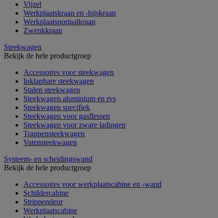
Vijzel
Werkplaatskraan en -hijskraan
Werkplaatsportaalkraan
Zwenkkraan
Steekwagen
Bekijk de hele productgroep
Accessoires voor steekwagen
Inklapbare steekwagen
Stalen steekwagen
Steekwagen aluminium en rvs
Steekwagen specifiek
Steekwagen voor gasflessen
Steekwagen voor zware ladingen
Trappensteekwagen
Vatensteekwagen
Systeem- en scheidingswand
Bekijk de hele productgroep
Accessoires voor werkplaatscabine en -wand
Schildercabine
Strippendeur
Werkplaatscabine