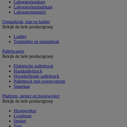
Laboratoriumkast
Laboratoriumladekast
Laboratoriumtafel
Opstapkruk, trap en ladder
Bekijk de hele productgroep
Ladder
Trapladder en opstapkruk
Palletwagen
Bekijk de hele productgroep
Elektrische pallettruck
Handpallettruck
Hoogheffende pallettruck
Pallettruck met weegsysteem
Stapelaar
Platform, steiger en hoogwerker
Bekijk de hele productgroep
Hoogwerker
Loopbrug
Steiger
Trap