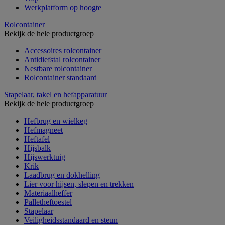
Werkplatform op hoogte
Rolcontainer
Bekijk de hele productgroep
Accessoires rolcontainer
Antidiefstal rolcontainer
Nestbare rolcontainer
Rolcontainer standaard
Stapelaar, takel en hefapparatuur
Bekijk de hele productgroep
Hefbrug en wielkeg
Hefmagneet
Heftafel
Hijsbalk
Hijswerktuig
Krik
Laadbrug en dokhelling
Lier voor hijsen, slepen en trekken
Materiaalheffer
Palletheftoestel
Stapelaar
Veiligheidsstandaard en steun