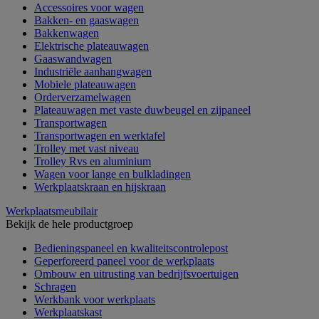
Accessoires voor wagen
Bakken- en gaaswagen
Bakkenwagen
Elektrische plateauwagen
Gaaswandwagen
Industriële aanhangwagen
Mobiele plateauwagen
Orderverzamelwagen
Plateauwagen met vaste duwbeugel en zijpaneel
Transportwagen
Transportwagen en werktafel
Trolley met vast niveau
Trolley Rvs en aluminium
Wagen voor lange en bulkladingen
Werkplaatskraan en hijskraan
Werkplaatsmeubilair
Bekijk de hele productgroep
Bedieningspaneel en kwaliteitscontrolepost
Geperforeerd paneel voor de werkplaats
Ombouw en uitrusting van bedrijfsvoertuigen
Schragen
Werkbank voor werkplaats
Werkplaatskast