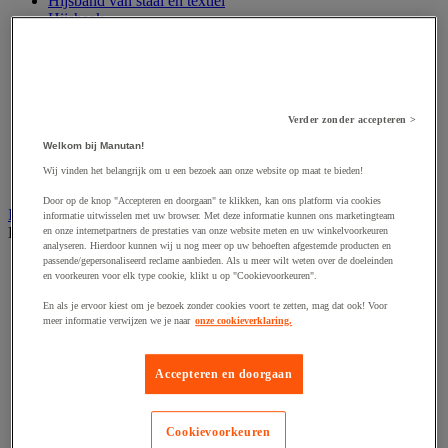
Hijsband van staal en textiel
Hijshaak
Hijsklem
Hijspoelie en -katrol
Hijsring
Kabel
Kopschakel en snelschakel
Verder zonder accepteren >
Sjorband en trekstang
Spanband
Welkom bij Manutan!
Stalen ketting
Wij vinden het belangrijk om u een bezoek aan onze website op maat te bieden!
Touw en draad
Door op de knop "Accepteren en doorgaan" te klikken, kan ons platform via cookies
Industriële en magazijnstellingen
informatie uitwisselen met uw browser. Met deze informatie kunnen ons marketingteam
Bekijk de hele productgroep
en onze internetpartners de prestaties van onze website meten en uw winkelvoorkeuren
analyseren. Hierdoor kunnen wij u nog meer op uw behoeften afgestemde producten en
passende/gepersonaliseerd reclame aanbieden. Als u meer wilt weten over de doeleinden
Doorschuifstelling en doorrolstelling
en voorkeuren voor elk type cookie, klikt u op "Cookievoorkeuren".
Draagarmstelling voor lange lasten
Entresol voor magazijn
En als je ervoor kiest om je bezoek zonder cookies voort te zetten, mag dat ook! Voor
Lichte stelling
meer informatie verwijzen we je naar
onze cookieverklaring.
Middelzware stelling
Palletstelling
Rek voor haspels en spoelen
Accepteren en doorgaan
Stelling voor detail- en groothandel
Stellingen voor de automobielindustrie
Voedingstelling
Cookievoorkeuren
Zware stelling