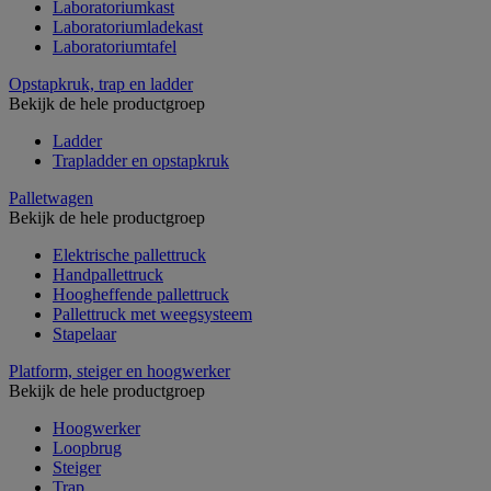
Laboratoriumkast
Laboratoriumladekast
Laboratoriumtafel
Opstapkruk, trap en ladder
Bekijk de hele productgroep
Ladder
Trapladder en opstapkruk
Palletwagen
Bekijk de hele productgroep
Elektrische pallettruck
Handpallettruck
Hoogheffende pallettruck
Pallettruck met weegsysteem
Stapelaar
Platform, steiger en hoogwerker
Bekijk de hele productgroep
Hoogwerker
Loopbrug
Steiger
Trap