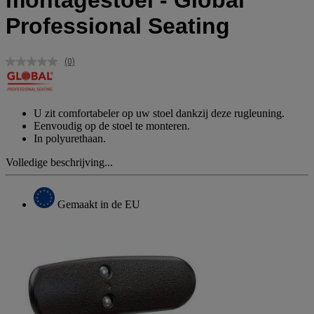
montagestoel - Global
Professional Seating
(0)
Geen
scorewaarde.
Dezelfde
paginalink.
U zit comfortabeler op uw stoel dankzij deze rugleuning.
Eenvoudig op de stoel te monteren.
In polyurethaan.
Volledige beschrijving...
Gemaakt in de EU