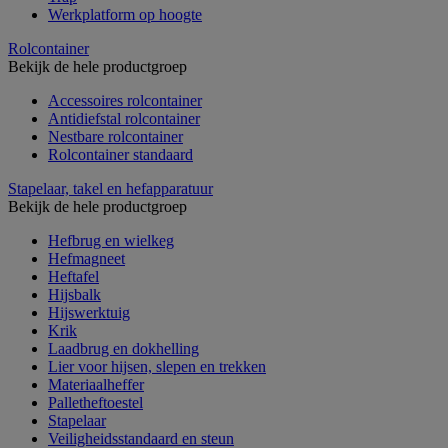
Werkplatform op hoogte
Rolcontainer
Bekijk de hele productgroep
Accessoires rolcontainer
Antidiefstal rolcontainer
Nestbare rolcontainer
Rolcontainer standaard
Stapelaar, takel en hefapparatuur
Bekijk de hele productgroep
Hefbrug en wielkeg
Hefmagneet
Heftafel
Hijsbalk
Hijswerktuig
Krik
Laadbrug en dokhelling
Lier voor hijsen, slepen en trekken
Materiaalheffer
Palletheftoestel
Stapelaar
Veiligheidsstandaard en steun