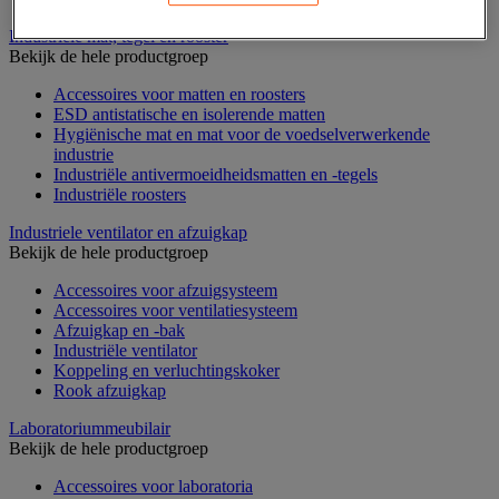
Industriële mat, tegel en rooster
Bekijk de hele productgroep
Accessoires voor matten en roosters
ESD antistatische en isolerende matten
Hygiënische mat en mat voor de voedselverwerkende
industrie
Industriële antivermoeidheidsmatten en -tegels
Industriële roosters
Industriele ventilator en afzuigkap
Bekijk de hele productgroep
Accessoires voor afzuigsysteem
Accessoires voor ventilatiesysteem
Afzuigkap en -bak
Industriële ventilator
Koppeling en verluchtingskoker
Rook afzuigkap
Laboratoriummeubilair
Bekijk de hele productgroep
Accessoires voor laboratoria