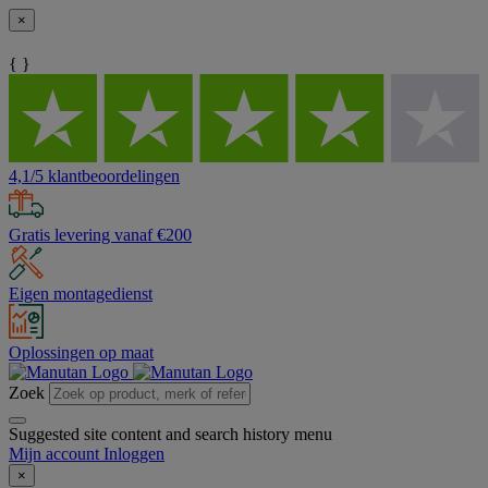
×
{ }
4,1/5 klantbeoordelingen
Gratis levering vanaf €200
Eigen montagedienst
Oplossingen op maat
Zoek
Suggested site content and search history menu
Mijn account
Inloggen
×