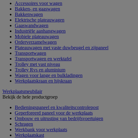
Accessoires voor wagen
Bakken- en gaaswagen
Bakkenwagen
Elektrische plateauwagen
Gaaswandwagen
Industriële aanhangwagen
Mobiele plateauwagen
Orderverzamelwagen
Plateauwagen met vaste duwbeugel en zijpaneel
Transportwagen
Transportwagen en werktafel
Trolley met vast niveau
Trolley Rvs en aluminium
Wagen voor lange en bulkladingen
Werkplaatskraan en hijskraan
Werkplaatsmeubilair
Bekijk de hele productgroep
Bedieningspaneel en kwaliteitscontrolepost
Geperforeerd paneel voor de werkplaats
Ombouw en uitrusting van bedrijfsvoertuigen
Schragen
Werkbank voor werkplaats
Werkplaatskast