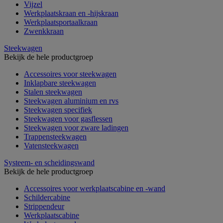
Vijzel
Werkplaatskraan en -hijskraan
Werkplaatsportaalkraan
Zwenkkraan
Steekwagen
Bekijk de hele productgroep
Accessoires voor steekwagen
Inklapbare steekwagen
Stalen steekwagen
Steekwagen aluminium en rvs
Steekwagen specifiek
Steekwagen voor gasflessen
Steekwagen voor zware ladingen
Trappensteekwagen
Vatensteekwagen
Systeem- en scheidingswand
Bekijk de hele productgroep
Accessoires voor werkplaatscabine en -wand
Schildercabine
Strippendeur
Werkplaatscabine