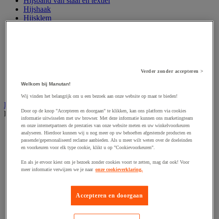
Hijsband van staal en textiel
Hijshaak
Hijsklem
Hijspoelie en -katrol
Hijsring
Kabel
Kopschakel en snelschakel
Sjorband en trekstang
Spanband
Verder zonder accepteren >
Stalen ketting
Welkom bij Manutan!
Touw en draad
Wij vinden het belangrijk om u een bezoek aan onze website op maat te bieden!
Industriële en magazijnstellingen
Door op de knop "Accepteren en doorgaan" te klikken, kan ons platform via cookies
Bekijk de hele productgroep
informatie uitwisselen met uw browser. Met deze informatie kunnen ons marketingteam
en onze internetpartners de prestaties van onze website meten en uw winkelvoorkeuren
Doorschuifstelling en doorrolstelling
analyseren. Hierdoor kunnen wij u nog meer op uw behoeften afgestemde producten en
Draagarmstelling voor lange lasten
passende/gepersonaliseerd reclame aanbieden. Als u meer wilt weten over de doeleinden
Entresol voor magazijn
en voorkeuren voor elk type cookie, klikt u op "Cookievoorkeuren".
Lichte stelling
En als je ervoor kiest om je bezoek zonder cookies voort te zetten, mag dat ook! Voor
Middelzware stelling
meer informatie verwijzen we je naar
onze cookieverklaring.
Palletstelling
Rek voor haspels en spoelen
Stelling voor detail- en groothandel
Accepteren en doorgaan
Stellingen voor de automobielindustrie
Voedingstelling
Zware stelling