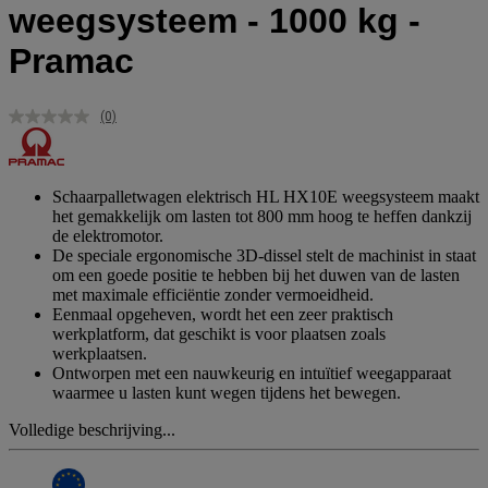
weegsysteem - 1000 kg -
Pramac
(0)
Geen
scorewaarde.
Dezelfde
paginalink.
Schaarpalletwagen elektrisch HL HX10E weegsysteem maakt
het gemakkelijk om lasten tot 800 mm hoog te heffen dankzij
de elektromotor.
De speciale ergonomische 3D-dissel stelt de machinist in staat
om een goede positie te hebben bij het duwen van de lasten
met maximale efficiëntie zonder vermoeidheid.
Eenmaal opgeheven, wordt het een zeer praktisch
werkplatform, dat geschikt is voor plaatsen zoals
werkplaatsen.
Ontworpen met een nauwkeurig en intuïtief weegapparaat
waarmee u lasten kunt wegen tijdens het bewegen.
Volledige beschrijving...