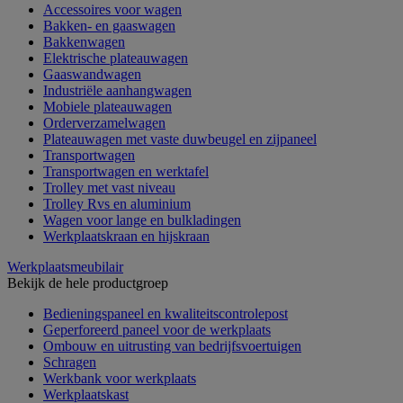
Accessoires voor wagen
Bakken- en gaaswagen
Bakkenwagen
Elektrische plateauwagen
Gaaswandwagen
Industriële aanhangwagen
Mobiele plateauwagen
Orderverzamelwagen
Plateauwagen met vaste duwbeugel en zijpaneel
Transportwagen
Transportwagen en werktafel
Trolley met vast niveau
Trolley Rvs en aluminium
Wagen voor lange en bulkladingen
Werkplaatskraan en hijskraan
Werkplaatsmeubilair
Bekijk de hele productgroep
Bedieningspaneel en kwaliteitscontrolepost
Geperforeerd paneel voor de werkplaats
Ombouw en uitrusting van bedrijfsvoertuigen
Schragen
Werkbank voor werkplaats
Werkplaatskast