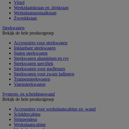
Vijzel
Werkplaatskraan en -hijskraan
Werkplaatsportaalkraan
Zwenkkraan
Steekwagen
Bekijk de hele productgroep
Accessoires voor steekwagen
Inklapbare steekwagen
Stalen steekwagen
Steekwagen aluminium en rvs
Steekwagen specifiek
Steekwagen voor gasflessen
Steekwagen voor zware ladingen
Trappensteekwagen
Vatensteekwagen
Systeem- en scheidingswand
Bekijk de hele productgroep
Accessoires voor werkplaatscabine en -wand
Schildercabine
Strippendeur
Werkplaatscabine