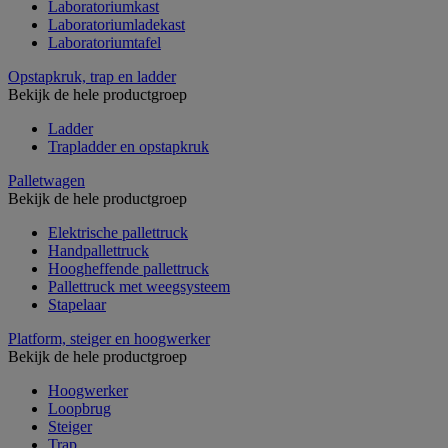
Laboratoriumkast
Laboratoriumladekast
Laboratoriumtafel
Opstapkruk, trap en ladder
Bekijk de hele productgroep
Ladder
Trapladder en opstapkruk
Palletwagen
Bekijk de hele productgroep
Elektrische pallettruck
Handpallettruck
Hoogheffende pallettruck
Pallettruck met weegsysteem
Stapelaar
Platform, steiger en hoogwerker
Bekijk de hele productgroep
Hoogwerker
Loopbrug
Steiger
Trap