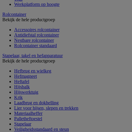
Werkplatform op hoogte
Rolcontainer
Bekijk de hele productgroep
Accessoires rolcontainer
Antidiefstal rolcontainer
Nestbare rolcontainer
Rolcontainer standaard
Stapelaar, takel en hefapparatuur
Bekijk de hele productgroep
Hefbrug en wielkeg
Hefmagneet
Heftafel
Hijsbalk
Hijswerktuig
Krik
Laadbrug en dokhelling
Lier voor hijsen, slepen en trekken
Materiaalheffer
Palletheftoestel
Stapelaar
Veiligheidsstandaard en steun