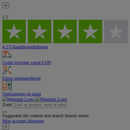
×
{ }
4,1/5 klantbeoordelingen
Gratis levering vanaf €200
Eigen montagedienst
Oplossingen op maat
Zoek
Suggested site content and search history menu
Mijn account
Inloggen
×