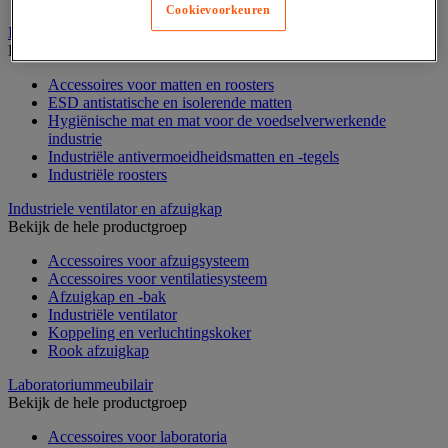
Cookievoorkeuren
Industriële mat, tegel en rooster
Bekijk de hele productgroep
Accessoires voor matten en roosters
ESD antistatische en isolerende matten
Hygiënische mat en mat voor de voedselverwerkende
industrie
Industriële antivermoeidheidsmatten en -tegels
Industriële roosters
Industriele ventilator en afzuigkap
Bekijk de hele productgroep
Accessoires voor afzuigsysteem
Accessoires voor ventilatiesysteem
Afzuigkap en -bak
Industriële ventilator
Koppeling en verluchtingskoker
Rook afzuigkap
Laboratoriummeubilair
Bekijk de hele productgroep
Accessoires voor laboratoria