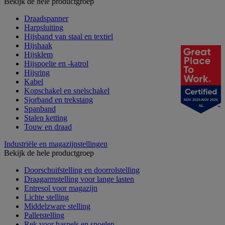
Bekijk de hele productgroep
Draadspanner
Harpsluiting
Hijsband van staal en textiel
Hijshaak
Hijsklem
Hijspoelie en -katrol
Hijsring
Kabel
Kopschakel en snelschakel
Sjorband en trekstang
NOV 2025-NOV 2026
NL
Spanband
Stalen ketting
Touw en draad
Industriële en magazijnstellingen
Bekijk de hele productgroep
Doorschuifstelling en doorrolstelling
Draagarmstelling voor lange lasten
Entresol voor magazijn
Lichte stelling
Middelzware stelling
Palletstelling
Rek voor haspels en spoelen