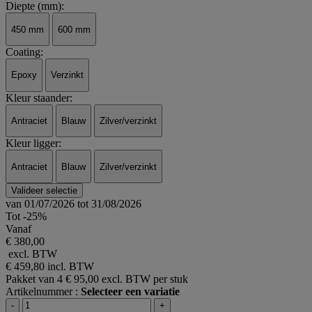
Diepte (mm):
450 mm
600 mm
Coating:
Epoxy
Verzinkt
Kleur staander:
Antraciet
Blauw
Zilver/verzinkt
Kleur ligger:
Antraciet
Blauw
Zilver/verzinkt
Valideer selectie
van 01/07/2026 tot 31/08/2026
Tot -25%
Vanaf
€ 380,00
excl. BTW
€ 459,80
incl. BTW
Pakket van 4
€ 95,00 excl. BTW per stuk
Artikelnummer :
Selecteer een variatie
-
+