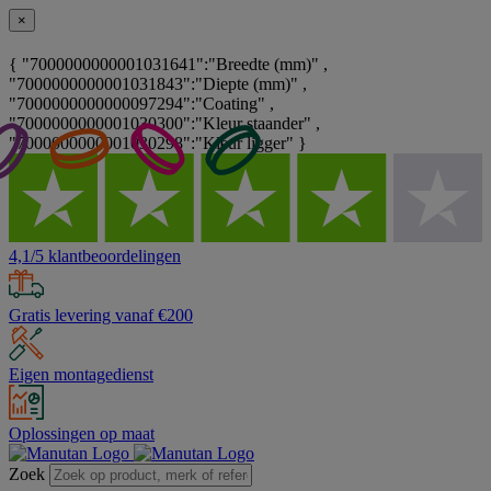
×
{ "7000000000001031641":"Breedte (mm)" ,
"7000000000001031843":"Diepte (mm)" ,
"7000000000000097294":"Coating" ,
"7000000000001030300":"Kleur staander" ,
"7000000000001030298":"Kleur ligger" }
4,1/5 klantbeoordelingen
Gratis levering vanaf €200
Eigen montagedienst
Oplossingen op maat
Zoek