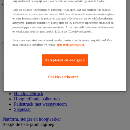
Wij vinden het belangrijk om u een bezoek aan onze website op maat te bieden!
Laboratoriummeubilair
Bekijk de hele productgroep
Door op de knop "Accepteren en doorgaan" te klikken, kan ons platform via cookies
informatie uitwisselen met uw browser. Met deze informatie kunnen ons marketingteam
Accessoires voor laboratoria
en onze internetpartners de prestaties van onze website meten en uw winkelvoorkeuren
Laboratoriumkast
analyseren. Hierdoor kunnen wij u nog meer op uw behoeften afgestemde producten en
Laboratoriumladekast
passende/gepersonaliseerd reclame aanbieden. Als u meer wilt weten over de doeleinden
en voorkeuren voor elk type cookie, klikt u op "Cookievoorkeuren".
Laboratoriumtafel
En als je ervoor kiest om je bezoek zonder cookies voort te zetten, mag dat ook! Voor
Opstapkruk, trap en ladder
meer informatie verwijzen we je naar
onze cookieverklaring.
Bekijk de hele productgroep
Ladder
Accepteren en doorgaan
Trapladder en opstapkruk
Palletwagen
Cookievoorkeuren
Bekijk de hele productgroep
Elektrische pallettruck
Handpallettruck
Hoogheffende pallettruck
Pallettruck met weegsysteem
Stapelaar
Platform, steiger en hoogwerker
Bekijk de hele productgroep