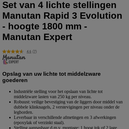
Set van 4 lichte stellingen
Manutan Rapid 3 Evolution
- hoogte 1800 mm -
Manutan Expert
4.6
(7)
Lees
7
beoordelingen.
Dezelfde
paginalink.
Opslag van uw lichte tot middelzware
goederen
Industriële stelling voor het opslaan van lichte tot
middelzware lasten van 250 kg per niveau.
Robuust: veilige bevestiging van de liggers door middel van
dubbele klinknagels, 2 verstevigingen per niveau onder de
legborden.
Leverbaar in verschillende afmetingen en 3 afwerkingen
(epoxylak of verzinkt staal).
Stelling aanpasbaar d.m.v. montage: 1 hoog juk of 2 lage