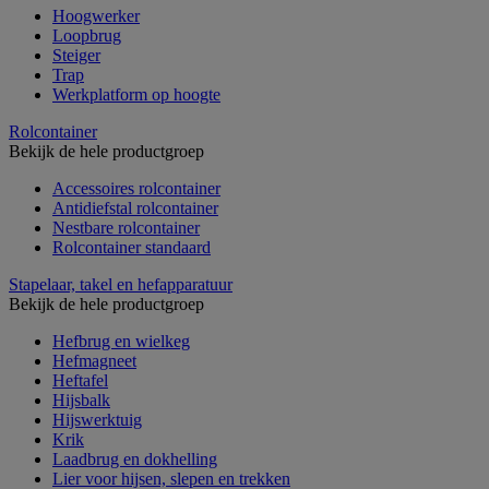
Hoogwerker
Loopbrug
Steiger
Trap
Werkplatform op hoogte
Rolcontainer
Bekijk de hele productgroep
Accessoires rolcontainer
Antidiefstal rolcontainer
Nestbare rolcontainer
Rolcontainer standaard
Stapelaar, takel en hefapparatuur
Bekijk de hele productgroep
Hefbrug en wielkeg
Hefmagneet
Heftafel
Hijsbalk
Hijswerktuig
Krik
Laadbrug en dokhelling
Lier voor hijsen, slepen en trekken