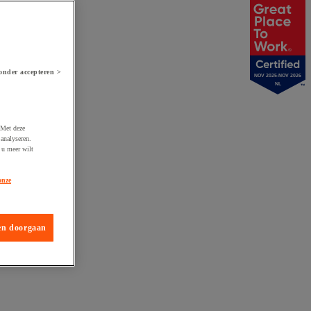
onder accepteren >
NOV 2025-NOV 2026
NL
 Met deze
analyseren.
 u meer wilt
onze
en doorgaan