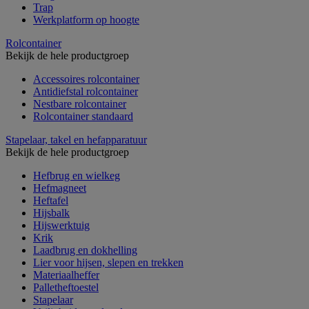
Trap
Werkplatform op hoogte
Rolcontainer
Bekijk de hele productgroep
Accessoires rolcontainer
Antidiefstal rolcontainer
Nestbare rolcontainer
Rolcontainer standaard
Stapelaar, takel en hefapparatuur
Bekijk de hele productgroep
Hefbrug en wielkeg
Hefmagneet
Heftafel
Hijsbalk
Hijswerktuig
Krik
Laadbrug en dokhelling
Lier voor hijsen, slepen en trekken
Materiaalheffer
Palletheftoestel
Stapelaar