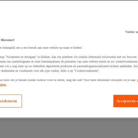
Verder z
 Manutan!
 winkelwagen
et belangrijk om u een bezoek aan onze website op maat te bieden!
nop "Accepteren en doorgaan" te klikken, kan ons platform via cookies informatie uitwisselen met uw browser.
nnen ons marketingteam en onze internetpartners de prestaties van onze website meten en uw winkelvoorkeuren 
nen wij u nog meer op uw behoeften afgestemde producten en passende/gepersonaliseerd reclame aanbieden. Als
 doeleinden en voorkeuren voor elk type cookie, klikt u op "Cookievoorkeuren".
oor kiest om je bezoek zonder cookies voort te zetten, mag dat ook! Voor meer informatie verwijzen we je naar
ring.
oorkeuren
Accepteren 