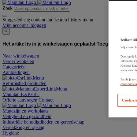
Zoek
Suggested site content and search history menu
Mijn account
Inloggen
×
Welkom bij
Het artikel is in je winkelwagen geplaatst
Toegevoegd aan
Wij vinden h
Naar winkelwagen
Door op de k
Verder winkelen
informatie ku
Hierdoor kun
Categorieën
weten over de
Aanbiedingen
En als je erv
Refurbished producten
cookieverkla
Manutan EXPERT
Offerte aanvragen
Contact
Cookiev
Magazijn en werkplaats
Veiligheid en gezondheid
Industriële benodigdheden en gereedschap
Verpakking en opslag
Hygiëne