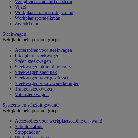
Veiligheidsstandaard en steun
Vijzel
Werkplaatskraan en -hijskraan
Werkplaatsportaalkraan
Zwenkkraan
Steekwagen
Bekijk de hele productgroep
Accessoires voor steekwagen
Inklapbare steekwagen
Stalen steekwagen
Steekwagen aluminium en rvs
Steekwagen specifiek
Steekwagen voor gasflessen
Steekwagen voor zware ladingen
Trappensteekwagen
Vatensteekwagen
Systeem- en scheidingswand
Bekijk de hele productgroep
Accessoires voor werkplaatscabine en -wand
Schildercabine
Strippendeur
Werkplaatscabine