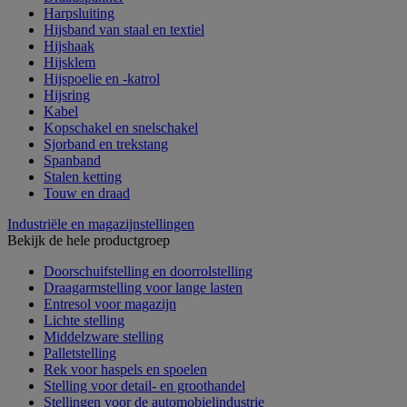
Harpsluiting
Hijsband van staal en textiel
Hijshaak
Hijsklem
Hijspoelie en -katrol
Hijsring
Kabel
Kopschakel en snelschakel
Sjorband en trekstang
Spanband
Stalen ketting
Touw en draad
Industriële en magazijnstellingen
Bekijk de hele productgroep
Doorschuifstelling en doorrolstelling
Draagarmstelling voor lange lasten
Entresol voor magazijn
Lichte stelling
Middelzware stelling
Palletstelling
Rek voor haspels en spoelen
Stelling voor detail- en groothandel
Stellingen voor de automobielindustrie