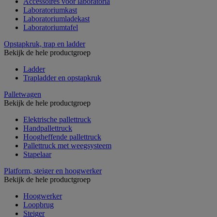
Accessoires voor laboratoria
Laboratoriumkast
Laboratoriumladekast
Laboratoriumtafel
Opstapkruk, trap en ladder
Bekijk de hele productgroep
Ladder
Trapladder en opstapkruk
Palletwagen
Bekijk de hele productgroep
Elektrische pallettruck
Handpallettruck
Hoogheffende pallettruck
Pallettruck met weegsysteem
Stapelaar
Platform, steiger en hoogwerker
Bekijk de hele productgroep
Hoogwerker
Loopbrug
Steiger