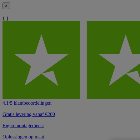
×
{ }
4,1/5 klantbeoordelingen
Gratis levering vanaf €200
Eigen montagedienst
Oplossingen op maat