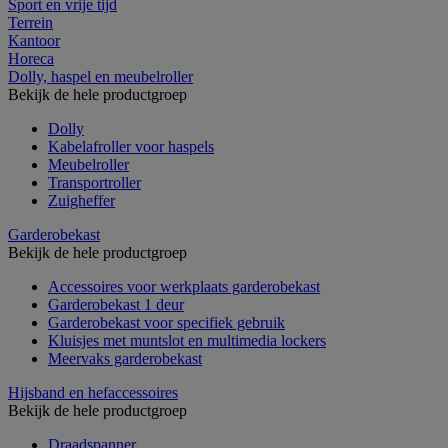
Sport en vrije tijd
Terrein
Kantoor
Horeca
Dolly, haspel en meubelroller
Bekijk de hele productgroep
Dolly
Kabelafroller voor haspels
Meubelroller
Transportroller
Zuigheffer
Garderobekast
Bekijk de hele productgroep
Accessoires voor werkplaats garderobekast
Garderobekast 1 deur
Garderobekast voor specifiek gebruik
Kluisjes met muntslot en multimedia lockers
Meervaks garderobekast
Hijsband en hefaccessoires
Bekijk de hele productgroep
Draadspanner