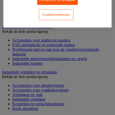
Stelling voor detail- en groothandel
Stellingen voor de automobielindustrie
Voedingstelling
Cookievoorkeuren
Zware stelling
Industriële mat, tegel en rooster
Bekijk de hele productgroep
Accessoires voor matten en roosters
ESD antistatische en isolerende matten
Hygiënische mat en mat voor de voedselverwerkende
industrie
Industriële antivermoeidheidsmatten en -tegels
Industriële roosters
Industriele ventilator en afzuigkap
Bekijk de hele productgroep
Accessoires voor afzuigsysteem
Accessoires voor ventilatiesysteem
Afzuigkap en -bak
Industriële ventilator
Koppeling en verluchtingskoker
Rook afzuigkap