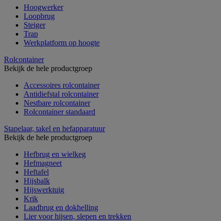
Hoogwerker
Loopbrug
Steiger
Trap
Werkplatform op hoogte
Rolcontainer
Bekijk de hele productgroep
Accessoires rolcontainer
Antidiefstal rolcontainer
Nestbare rolcontainer
Rolcontainer standaard
Stapelaar, takel en hefapparatuur
Bekijk de hele productgroep
Hefbrug en wielkeg
Hefmagneet
Heftafel
Hijsbalk
Hijswerktuig
Krik
Laadbrug en dokhelling
Lier voor hijsen, slepen en trekken