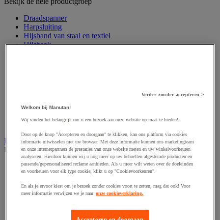
Bekijk de hele productgroep
Draadspanner
Harpsluiting
Hijsband van staal en textiel
Hijshaak
Hijsklem
Hijspoelie en -katrol
Hijsring
Kabel
Kopschakel en snelschakel
Verder zonder accepteren >
Sjorband en trekstang
Spanband
Welkom bij Manutan!
Stalen ketting
Wij vinden het belangrijk om u een bezoek aan onze website op maat te bieden!
Touw en draad
Door op de knop "Accepteren en doorgaan" te klikken, kan ons platform via cookies
Industriële en magazijnstellingen
informatie uitwisselen met uw browser. Met deze informatie kunnen ons marketingteam
Bekijk de hele productgroep
en onze internetpartners de prestaties van onze website meten en uw winkelvoorkeuren
analyseren. Hierdoor kunnen wij u nog meer op uw behoeften afgestemde producten en
passende/gepersonaliseerd reclame aanbieden. Als u meer wilt weten over de doeleinden
Doorschuifstelling en doorrolstelling
en voorkeuren voor elk type cookie, klikt u op "Cookievoorkeuren".
Draagarmstelling voor lange lasten
Entresol voor magazijn
En als je ervoor kiest om je bezoek zonder cookies voort te zetten, mag dat ook! Voor
Lichte stelling
meer informatie verwijzen we je naar
onze cookieverklaring.
Middelzware stelling
Palletstelling
Rek voor haspels en spoelen
Accepteren en doorgaan