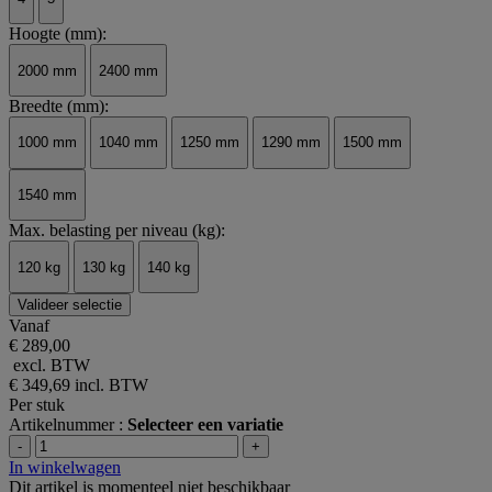
Hoogte (mm):
2000 mm
2400 mm
Breedte (mm):
1000 mm
1040 mm
1250 mm
1290 mm
1500 mm
1540 mm
Max. belasting per niveau (kg):
120 kg
130 kg
140 kg
Valideer selectie
Vanaf
€ 289,00
excl. BTW
€ 349,69
incl. BTW
Per stuk
Artikelnummer :
Selecteer een variatie
-
+
In winkelwagen
Dit artikel is momenteel niet beschikbaar