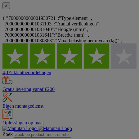
×
{ "7000000000001930721":"Type element" ,
"7000000000001031193":"Aantal verdiepingen" ,
"7000000000001031040":"Hoogte (mm)" ,
"7000000000001031641":"Breedte (mm)" ,
"7000000000001030863":"Max. belasting per niveau (kg)" }
4,1/5 klantbeoordelingen
Gratis levering vanaf €200
Eigen montagedienst
Oplossingen op maat
Zoek