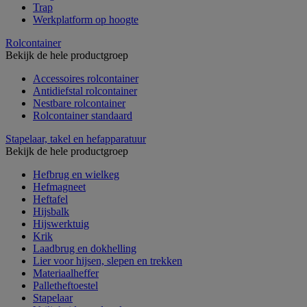
Trap
Werkplatform op hoogte
Rolcontainer
Bekijk de hele productgroep
Accessoires rolcontainer
Antidiefstal rolcontainer
Nestbare rolcontainer
Rolcontainer standaard
Stapelaar, takel en hefapparatuur
Bekijk de hele productgroep
Hefbrug en wielkeg
Hefmagneet
Heftafel
Hijsbalk
Hijswerktuig
Krik
Laadbrug en dokhelling
Lier voor hijsen, slepen en trekken
Materiaalheffer
Palletheftoestel
Stapelaar