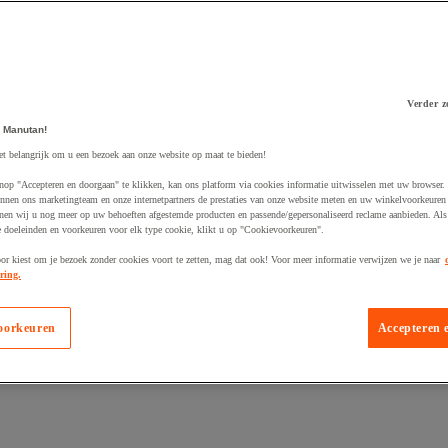
Verder z
 Manutan!
 winkelwagen
et belangrijk om u een bezoek aan onze website op maat te bieden!
nop "Accepteren en doorgaan" te klikken, kan ons platform via cookies informatie uitwisselen met uw browser.
nnen ons marketingteam en onze internetpartners de prestaties van onze website meten en uw winkelvoorkeuren 
nen wij u nog meer op uw behoeften afgestemde producten en passende/gepersonaliseerd reclame aanbieden. Als
 doeleinden en voorkeuren voor elk type cookie, klikt u op "Cookievoorkeuren".
oor kiest om je bezoek zonder cookies voort te zetten, mag dat ook! Voor meer informatie verwijzen we je naar
ring.
oorkeuren
Accepteren 