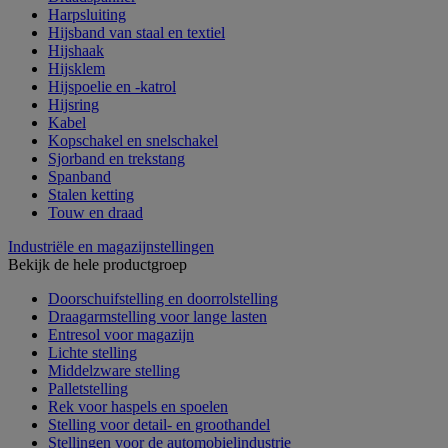
Harpsluiting
Hijsband van staal en textiel
Hijshaak
Hijsklem
Hijspoelie en -katrol
Hijsring
Kabel
Kopschakel en snelschakel
Sjorband en trekstang
Spanband
Stalen ketting
Touw en draad
Industriële en magazijnstellingen
Bekijk de hele productgroep
Doorschuifstelling en doorrolstelling
Draagarmstelling voor lange lasten
Entresol voor magazijn
Lichte stelling
Middelzware stelling
Palletstelling
Rek voor haspels en spoelen
Stelling voor detail- en groothandel
Stellingen voor de automobielindustrie