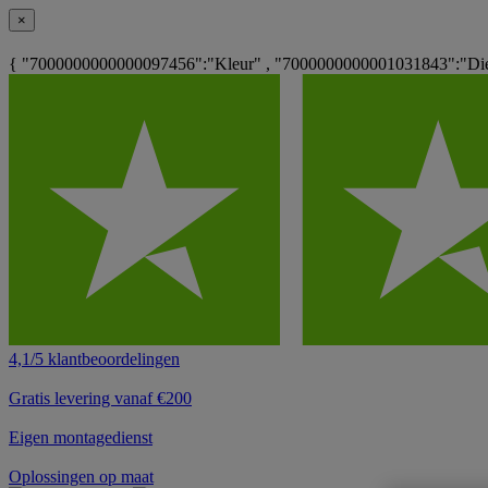
×
{ "7000000000000097456":"Kleur" , "7000000000001031843":"Die
4,1/5 klantbeoordelingen
Gratis levering vanaf €200
Eigen montagedienst
Oplossingen op maat