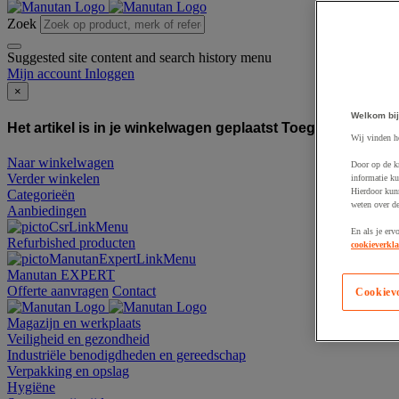
Zoek
Suggested site content and search history menu
Mijn account
Inloggen
×
Welkom bij
Het artikel is in je winkelwagen geplaatst
Toegevoegd aan
Wij vinden h
Naar winkelwagen
Door op de k
Verder winkelen
informatie ku
Hierdoor kun
Categorieën
weten over de
Aanbiedingen
En als je erv
Refurbished producten
cookieverkla
Manutan EXPERT
Offerte aanvragen
Contact
Cookiev
Magazijn en werkplaats
Veiligheid en gezondheid
Industriële benodigdheden en gereedschap
Verpakking en opslag
Hygiëne