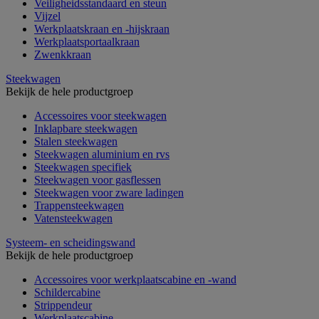
Veiligheidsstandaard en steun
Vijzel
Werkplaatskraan en -hijskraan
Werkplaatsportaalkraan
Zwenkkraan
Steekwagen
Bekijk de hele productgroep
Accessoires voor steekwagen
Inklapbare steekwagen
Stalen steekwagen
Steekwagen aluminium en rvs
Steekwagen specifiek
Steekwagen voor gasflessen
Steekwagen voor zware ladingen
Trappensteekwagen
Vatensteekwagen
Systeem- en scheidingswand
Bekijk de hele productgroep
Accessoires voor werkplaatscabine en -wand
Schildercabine
Strippendeur
Werkplaatscabine