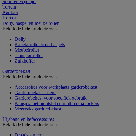
Sport en vrije tijd
Terrein
Kantoor
Horeca
Dolly, haspel en meubelroller
Bekijk de hele productgroep
Dolly
Kabelafroller voor haspels
Meubelroller
Transportroller
Zuigheffer
Garderobekast
Bekijk de hele productgroep
Accessoires voor werkplaats garderobekast
Garderobekast 1 deur
Garderobekast voor specifiek gebruik
Kluisjes met muntslot en multimedia lockers
Meervaks garderobekast
Hijsband en hefaccessoires
Bekijk de hele productgroep
Draadspanner