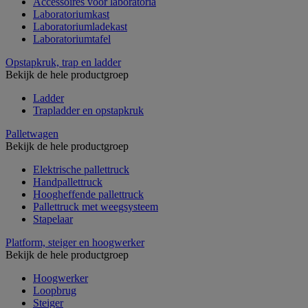
Accessoires voor laboratoria
Laboratoriumkast
Laboratoriumladekast
Laboratoriumtafel
Opstapkruk, trap en ladder
Bekijk de hele productgroep
Ladder
Trapladder en opstapkruk
Palletwagen
Bekijk de hele productgroep
Elektrische pallettruck
Handpallettruck
Hoogheffende pallettruck
Pallettruck met weegsysteem
Stapelaar
Platform, steiger en hoogwerker
Bekijk de hele productgroep
Hoogwerker
Loopbrug
Steiger