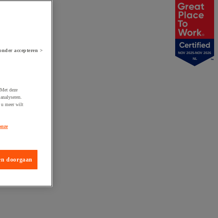
onder accepteren >
NOV 2025-NOV 2026
NL
 Met deze
analyseren.
 u meer wilt
onze
en doorgaan