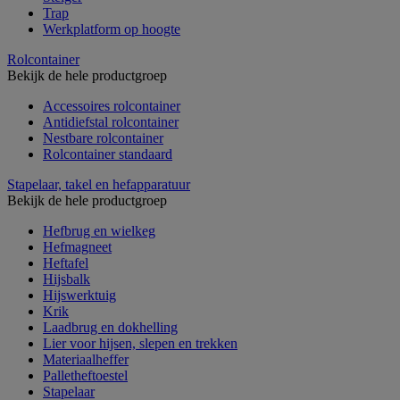
Trap
Werkplatform op hoogte
Rolcontainer
Bekijk de hele productgroep
Accessoires rolcontainer
Antidiefstal rolcontainer
Nestbare rolcontainer
Rolcontainer standaard
Stapelaar, takel en hefapparatuur
Bekijk de hele productgroep
Hefbrug en wielkeg
Hefmagneet
Heftafel
Hijsbalk
Hijswerktuig
Krik
Laadbrug en dokhelling
Lier voor hijsen, slepen en trekken
Materiaalheffer
Palletheftoestel
Stapelaar