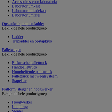
Accessoires voor laboratoria
Laboratoriumkast
Laboratoriumladekast
Laboratoriumtafel
Opstapkruk, trap en ladder
Bekijk de hele productgroep
Ladder
Trapladder en opstapkruk
Palletwagen
Bekijk de hele productgroep
Elektrische pallettruck
Handpallettruck
Hoogheffende pallettruck
Pallettruck met weegsysteem
Stapelaar
Platform, steiger en hoogwerker
Bekijk de hele productgroep
Hoogwerker
Loopbrug
Steiger