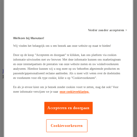
Harpsluiting
Hijsband van staal en textiel
Hijshaak
Hijsklem
Hijspoelie en -katrol
Hijsring
Verder zonder accepteren >
Kabel
Kopschakel en snelschakel
Welkom bij Manutan!
Sjorband en trekstang
Wij vinden het belangrijk om u een bezoek aan onze website op maat te bieden!
Spanband
Stalen ketting
Door op de knop "Accepteren en doorgaan" te klikken, kan ons platform via cookies
informatie uitwisselen met uw browser. Met deze informatie kunnen ons marketingteam
Touw en draad
en onze internetpartners de prestaties van onze website meten en uw winkelvoorkeuren
analyseren. Hierdoor kunnen wij u nog meer op uw behoeften afgestemde producten en
Industriële en magazijnstellingen
passende/gepersonaliseerd reclame aanbieden. Als u meer wilt weten over de doeleinden
Bekijk de hele productgroep
en voorkeuren voor elk type cookie, klikt u op "Cookievoorkeuren".
Doorschuifstelling en doorrolstelling
En als je ervoor kiest om je bezoek zonder cookies voort te zetten, mag dat ook! Voor
meer informatie verwijzen we je naar
onze cookieverklaring.
Draagarmstelling voor lange lasten
Entresol voor magazijn
Lichte stelling
Accepteren en doorgaan
Middelzware stelling
Palletstelling
Rek voor haspels en spoelen
Stelling voor detail- en groothandel
Cookievoorkeuren
Stellingen voor de automobielindustrie
Voedingstelling