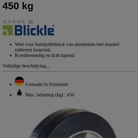
450 kg
(0)
Geen
scorewaarde.
Dezelfde
paginalink.
Wiel voor handpallettruck van aluminium met massief
rubberen loopvlak.
Roestbestendig en licht lopend.
Volledige beschrijving...
Gemaakt in Duitsland
Max. belasting (kg) : 450