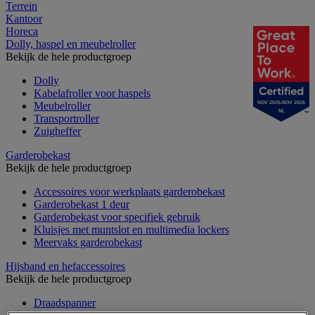
Terrein
Kantoor
Horeca
Dolly, haspel en meubelroller
Bekijk de hele productgroep
Dolly
Kabelafroller voor haspels
Meubelroller
NOV 2025-NOV 2026
NL
Transportroller
Zuigheffer
Garderobekast
Bekijk de hele productgroep
Accessoires voor werkplaats garderobekast
Garderobekast 1 deur
Garderobekast voor specifiek gebruik
Kluisjes met muntslot en multimedia lockers
Meervaks garderobekast
Hijsband en hefaccessoires
Bekijk de hele productgroep
Draadspanner