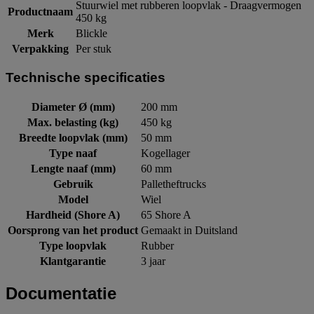
Stuurwiel met rubberen loopvlak - Draagvermogen
Productnaam
450 kg
Merk
Blickle
Verpakking
Per stuk
Technische specificaties
Diameter Ø (mm)
200 mm
Max. belasting (kg)
450 kg
Breedte loopvlak (mm)
50 mm
Type naaf
Kogellager
Lengte naaf (mm)
60 mm
Gebruik
Palletheftrucks
Model
Wiel
Hardheid (Shore A)
65 Shore A
Oorsprong van het product
Gemaakt in Duitsland
Type loopvlak
Rubber
Klantgarantie
3 jaar
Documentatie