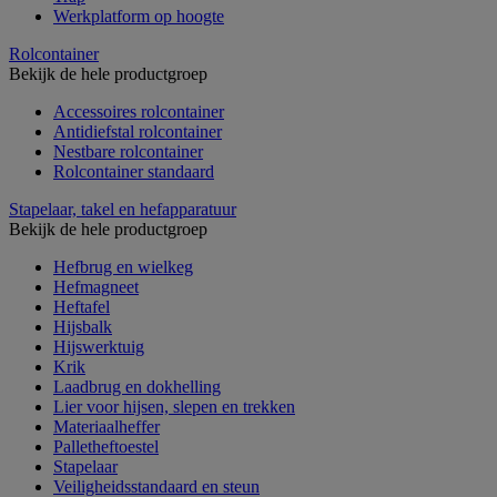
Werkplatform op hoogte
Rolcontainer
Bekijk de hele productgroep
Accessoires rolcontainer
Antidiefstal rolcontainer
Nestbare rolcontainer
Rolcontainer standaard
Stapelaar, takel en hefapparatuur
Bekijk de hele productgroep
Hefbrug en wielkeg
Hefmagneet
Heftafel
Hijsbalk
Hijswerktuig
Krik
Laadbrug en dokhelling
Lier voor hijsen, slepen en trekken
Materiaalheffer
Palletheftoestel
Stapelaar
Veiligheidsstandaard en steun