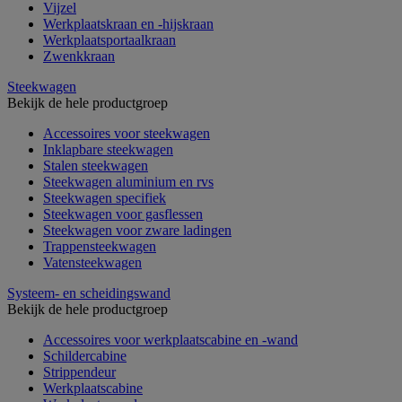
Vijzel
Werkplaatskraan en -hijskraan
Werkplaatsportaalkraan
Zwenkkraan
Steekwagen
Bekijk de hele productgroep
Accessoires voor steekwagen
Inklapbare steekwagen
Stalen steekwagen
Steekwagen aluminium en rvs
Steekwagen specifiek
Steekwagen voor gasflessen
Steekwagen voor zware ladingen
Trappensteekwagen
Vatensteekwagen
Systeem- en scheidingswand
Bekijk de hele productgroep
Accessoires voor werkplaatscabine en -wand
Schildercabine
Strippendeur
Werkplaatscabine