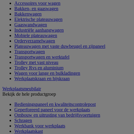
Accessoires voor wagen
Bakken- en gaaswagen
Bakkenwagen
Elektrische plateauwagen
Gaaswandwagen
Industriële aanhangwagen
Mobiele plateauwagen
Orderverzamelwagen
Plateauwagen met vaste duwbeugel en zijpaneel
Transportwagen
Transportwagen en werktafel
Trolley met vast niveau
Trolley Rvs en aluminium
Wagen voor lange en bulkladingen
Werkplaatskraan en hijskraan
Werkplaatsmeubilair
Bekijk de hele productgroep
Bedieningspaneel en kwaliteitscontrolepost
Geperforeerd paneel voor de werkplaats
Ombouw en uitrusting van bedrijfsvoertuigen
Schragen
Werkbank voor werkplaats
Werkplaatskast