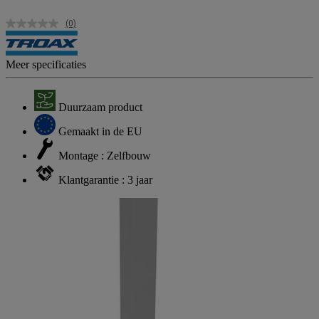
(0)
Geen
scorewaarde.
Dezelfde
paginalink.
Meer specificaties
Duurzaam product
Gemaakt in de EU
Montage : Zelfbouw
Klantgarantie : 3 jaar