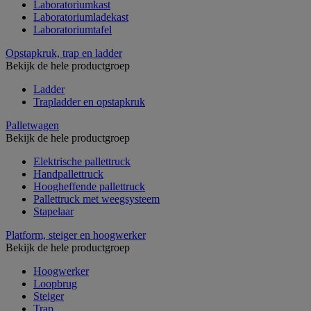
Laboratoriumkast
Laboratoriumladekast
Laboratoriumtafel
Opstapkruk, trap en ladder
Bekijk de hele productgroep
Ladder
Trapladder en opstapkruk
Palletwagen
Bekijk de hele productgroep
Elektrische pallettruck
Handpallettruck
Hoogheffende pallettruck
Pallettruck met weegsysteem
Stapelaar
Platform, steiger en hoogwerker
Bekijk de hele productgroep
Hoogwerker
Loopbrug
Steiger
Trap