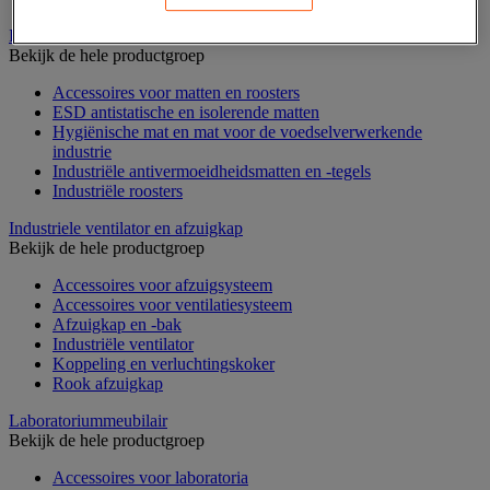
Industriële mat, tegel en rooster
Bekijk de hele productgroep
Accessoires voor matten en roosters
ESD antistatische en isolerende matten
Hygiënische mat en mat voor de voedselverwerkende
industrie
Industriële antivermoeidheidsmatten en -tegels
Industriële roosters
Industriele ventilator en afzuigkap
Bekijk de hele productgroep
Accessoires voor afzuigsysteem
Accessoires voor ventilatiesysteem
Afzuigkap en -bak
Industriële ventilator
Koppeling en verluchtingskoker
Rook afzuigkap
Laboratoriummeubilair
Bekijk de hele productgroep
Accessoires voor laboratoria