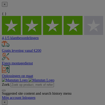
×
{ }
4,1/5 klantbeoordelingen
Gratis levering vanaf €200
Eigen montagedienst
Oplossingen op maat
Zoek
Suggested site content and search history menu
Mijn account
Inloggen
×