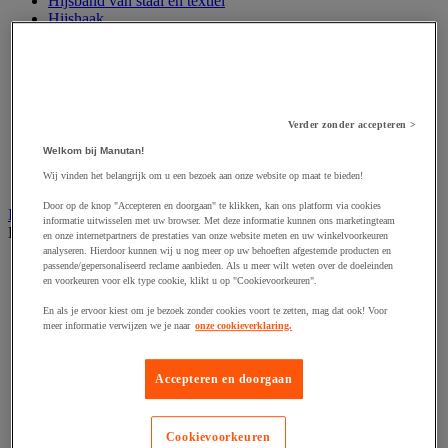
Hijsband van staal en textiel
Hijshaak
Hijsklem
Hijspoelie en -katrol
Hijsring
Kabel
Kopschakel en snelschakel
Sjorband en trekstang
Verder zonder accepteren >
Spanband
Welkom bij Manutan!
Stalen ketting
Wij vinden het belangrijk om u een bezoek aan onze website op maat te bieden!
Touw en draad
Door op de knop "Accepteren en doorgaan" te klikken, kan ons platform via cookies
Industriële en magazijnstellingen
informatie uitwisselen met uw browser. Met deze informatie kunnen ons marketingteam
Bekijk de hele productgroep
en onze internetpartners de prestaties van onze website meten en uw winkelvoorkeuren
analyseren. Hierdoor kunnen wij u nog meer op uw behoeften afgestemde producten en
Doorschuifstelling en doorrolstelling
passende/gepersonaliseerd reclame aanbieden. Als u meer wilt weten over de doeleinden
en voorkeuren voor elk type cookie, klikt u op "Cookievoorkeuren".
Draagarmstelling voor lange lasten
Entresol voor magazijn
En als je ervoor kiest om je bezoek zonder cookies voort te zetten, mag dat ook! Voor
Lichte stelling
meer informatie verwijzen we je naar
onze cookieverklaring.
Middelzware stelling
Palletstelling
Rek voor haspels en spoelen
Accepteren en doorgaan
Stelling voor detail- en groothandel
Stellingen voor de automobielindustrie
Voedingstelling
Cookievoorkeuren
Zware stelling