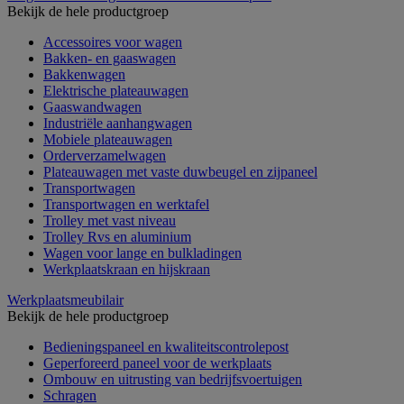
Bekijk de hele productgroep
Accessoires voor wagen
Bakken- en gaaswagen
Bakkenwagen
Elektrische plateauwagen
Gaaswandwagen
Industriële aanhangwagen
Mobiele plateauwagen
Orderverzamelwagen
Plateauwagen met vaste duwbeugel en zijpaneel
Transportwagen
Transportwagen en werktafel
Trolley met vast niveau
Trolley Rvs en aluminium
Wagen voor lange en bulkladingen
Werkplaatskraan en hijskraan
Werkplaatsmeubilair
Bekijk de hele productgroep
Bedieningspaneel en kwaliteitscontrolepost
Geperforeerd paneel voor de werkplaats
Ombouw en uitrusting van bedrijfsvoertuigen
Schragen