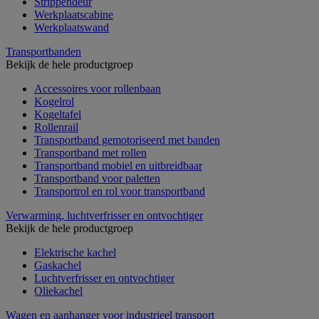
Strippendeur
Werkplaatscabine
Werkplaatswand
Transportbanden
Bekijk de hele productgroep
Accessoires voor rollenbaan
Kogelrol
Kogeltafel
Rollenrail
Transportband gemotoriseerd met banden
Transportband met rollen
Transportband mobiel en uitbreidbaar
Transportband voor paletten
Transportrol en rol voor transportband
Verwarming, luchtverfrisser en ontvochtiger
Bekijk de hele productgroep
Elektrische kachel
Gaskachel
Luchtverfrisser en ontvochtiger
Oliekachel
Wagen en aanhanger voor industrieel transport