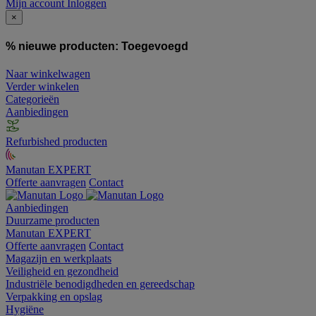
Mijn account
Inloggen
×
% nieuwe producten:
Toegevoegd
Naar winkelwagen
Verder winkelen
Categorieën
Aanbiedingen
Refurbished producten
Manutan EXPERT
Offerte aanvragen
Contact
Aanbiedingen
Duurzame producten
Manutan EXPERT
Offerte aanvragen
Contact
Magazijn en werkplaats
Veiligheid en gezondheid
Industriële benodigdheden en gereedschap
Verpakking en opslag
Hygiëne