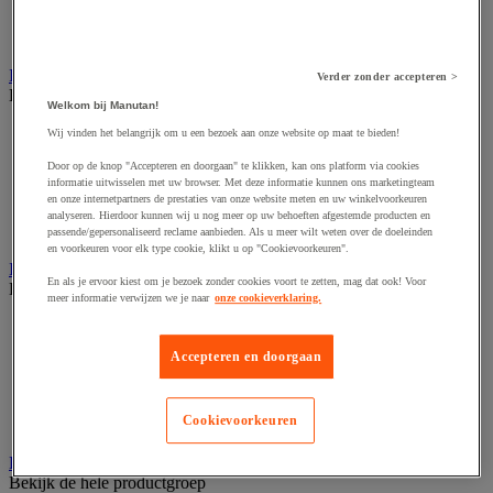
Voedingstelling
Zware stelling
Industriële mat, tegel en rooster
Verder zonder accepteren >
Bekijk de hele productgroep
Welkom bij Manutan!
Accessoires voor matten en roosters
Wij vinden het belangrijk om u een bezoek aan onze website op maat te bieden!
ESD antistatische en isolerende matten
Door op de knop "Accepteren en doorgaan" te klikken, kan ons platform via cookies
Hygiënische mat en mat voor de voedselverwerkende
informatie uitwisselen met uw browser. Met deze informatie kunnen ons marketingteam
industrie
en onze internetpartners de prestaties van onze website meten en uw winkelvoorkeuren
Industriële antivermoeidheidsmatten en -tegels
analyseren. Hierdoor kunnen wij u nog meer op uw behoeften afgestemde producten en
Industriële roosters
passende/gepersonaliseerd reclame aanbieden. Als u meer wilt weten over de doeleinden
en voorkeuren voor elk type cookie, klikt u op "Cookievoorkeuren".
Industriele ventilator en afzuigkap
En als je ervoor kiest om je bezoek zonder cookies voort te zetten, mag dat ook! Voor
Bekijk de hele productgroep
meer informatie verwijzen we je naar
onze cookieverklaring.
Accessoires voor afzuigsysteem
Accessoires voor ventilatiesysteem
Accepteren en doorgaan
Afzuigkap en -bak
Industriële ventilator
Koppeling en verluchtingskoker
Cookievoorkeuren
Rook afzuigkap
Laboratoriummeubilair
Bekijk de hele productgroep