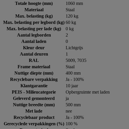
Totale hoogte (mm)
1060 mm
Materiaal
Staal
Max. belasting (kg)
120 kg
Max. belasting per legbord (kg)
60 kg
Max. belasting per lade (kg)
0 kg
Aantal legborden
2
Aantal laden
0
Kleur deur
Lichtgrijs
Aantal deuren
1
RAL
5009, 7035
Frame materiaal
Staal
Nuttige diepte (mm)
400 mm
Recyclebare verpakking
Ja - 100%
Klantgarantie
10 jaar
PEIS - Milieucategorie
Opbergruimte met laden
Geleverd gemonteerd
ja
Nuttige breedte (mm)
500 mm
Met lade
nee
Recyclebaar product
Ja - 100%
Gerecyclede verpakkingen (%)
100 %