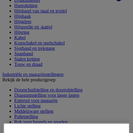
Draadspanner
Harpsluiting
Hijsband van staal en textiel
Hijshaak
Hijsklem
Hijspoelie en -katrol
Hijsring
Kabel
Kopschakel en snelschakel
Sjorband en trekstang
Spanband
Stalen ketting
Touw en draad
Industriële en magazijnstellingen
Bekijk de hele productgroep
Doorschuifstelling en doorrolstelling
Draagarmstelling voor lange lasten
Entresol voor magazijn
Lichte stelling
Middelzware stelling
Palletstelling
Rek voor haspels en spoelen
Stelling voor detail- en groothandel
Stellingen voor de automobielindustrie