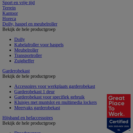
Sport en vrije tijd
Terrein
Kantoor
Horeca
Dolly, haspel en meubelroller
Bekijk de hele productgroep
Dolly
Kabelafroller voor haspels
Meubelroller
Transportroller
Zuigheffer
Garderobekast
Bekijk de hele productgroep
Accessoires voor werkplaats garderobekast
Garderobekast 1 deur
Garderobekast voor specifiek gebruik
Kluisjes met muntslot en multimedia lockers
Meervaks garderobekast
Hijsband en hefaccessoires
Bekijk de hele productgroep
NOV 2025-NOV 2026
NL