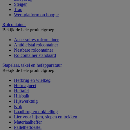
Steiger
Trap
Werkplatform op hoogte
Rolcontainer
Bekijk de hele productgroep
Accessoires rolcontainer
Antidiefstal rolcontainer
Nestbare rolcontainer
Rolcontainer standaard
Stapelaar, takel en hefapparatuur
Bekijk de hele productgroep
Hefbrug en wielkeg
Hefmagneet
Heftafel
Hijsbalk
Hijswerktuig
Krik
Laadbrug en dokhelling
Lier voor hijsen, slepen en trekken
Materiaalheffer
Palletheftoestel