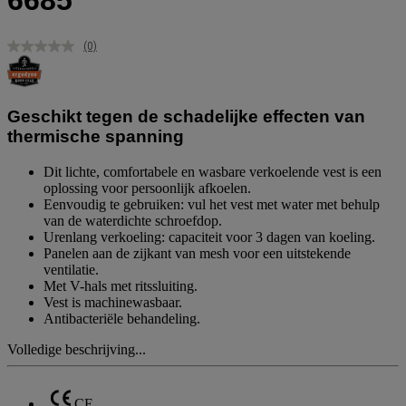
6685
(0)
Geen
scorewaarde.
Dezelfde
paginalink.
Geschikt tegen de schadelijke effecten van
thermische spanning
Dit lichte, comfortabele en wasbare verkoelende vest is een
oplossing voor persoonlijk afkoelen.
Eenvoudig te gebruiken: vul het vest met water met behulp
van de waterdichte schroefdop.
Urenlang verkoeling: capaciteit voor 3 dagen van koeling.
Panelen aan de zijkant van mesh voor een uitstekende
ventilatie.
Met V-hals met ritssluiting.
Vest is machinewasbaar.
Antibacteriële behandeling.
Volledige beschrijving...
CE