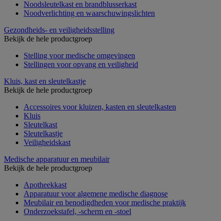
Noodsleutelkast en brandblusserkast
Noodverlichting en waarschuwingslichten
Gezondheids- en veiligheidsstelling
Bekijk de hele productgroep
Stelling voor medische omgevingen
Stellingen voor opvang en veiligheid
Kluis, kast en sleutelkastje
Bekijk de hele productgroep
Accessoires voor kluizen, kasten en sleutelkasten
Kluis
Sleutelkast
Sleutelkastje
Veiligheidskast
Medische apparatuur en meubilair
Bekijk de hele productgroep
Apotheekkast
Apparatuur voor algemene medische diagnose
Meubilair en benodigdheden voor medische praktijk
Onderzoekstafel, -scherm en -stoel