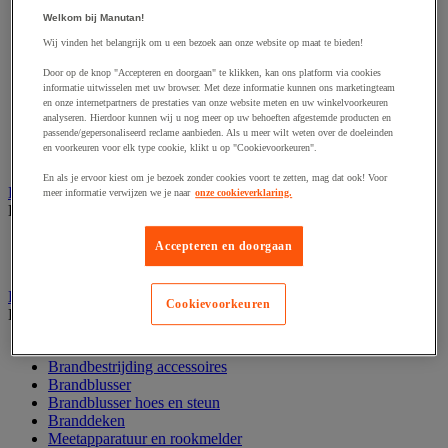
Afzetpaal met band
Welkom bij Manutan!
Afzetpaal met bord
Wij vinden het belangrijk om u een bezoek aan onze website op maat te bieden!
Afzetpaal met ketting
Afzetpaal met koord
Door op de knop "Accepteren en doorgaan" te klikken, kan ons platform via cookies
Beschermende afscherming
informatie uitwisselen met uw browser. Met deze informatie kunnen ons marketingteam
Beschermende rolbeugel
en onze internetpartners de prestaties van onze website meten en uw winkelvoorkeuren
analyseren. Hierdoor kunnen wij u nog meer op uw behoeften afgestemde producten en
Modulaire afscherming
passende/gepersonaliseerd reclame aanbieden. Als u meer wilt weten over de doeleinden
Muurhouder met riem
en voorkeuren voor elk type cookie, klikt u op "Cookievoorkeuren".
Signaalketting
En als je ervoor kiest om je bezoek zonder cookies voort te zetten, mag dat ook! Voor
Bescherming en demper
meer informatie verwijzen we je naar
onze cookieverklaring.
Bekijk de hele productgroep
Hoek en profiel
Accepteren en doorgaan
Stootranden
Brandpreventie
Cookievoorkeuren
Bekijk de hele productgroep
Brandalarm
Brandbestrijding accessoires
Brandblusser
Brandblusser hoes en steun
Branddeken
Meetapparatuur en rookmelder