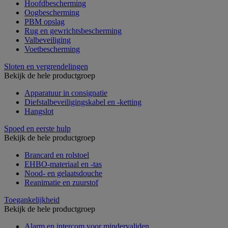
Hoofdbescherming
Oogbescherming
PBM opslag
Rug en gewrichtsbescherming
Valbeveiliging
Voetbescherming
Sloten en vergrendelingen
Bekijk de hele productgroep
Apparatuur in consignatie
Diefstalbeveiligingskabel en -ketting
Hangslot
Spoed en eerste hulp
Bekijk de hele productgroep
Brancard en rolstoel
EHBO-materiaal en -tas
Nood- en gelaatsdouche
Reanimatie en zuurstof
Toegankelijkheid
Bekijk de hele productgroep
Alarm en intercom voor mindervaliden