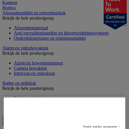
Kantoor
Horeca
Absorptiemiddel en ontvettingsbak
Bekijk de hele productgroep
NOV 2025-NOV 2026
NL
Absorptiemateriaal
Anti-vervuilingsbarrière en lekverwijderingssysteem
Onderdelenreiniger en reinigingsmiddel
Alarm en videobewaking
Bekijk de hele productgroep
Alarm en bewegingssensor
Camera bewaking
Intercom en videofoon
Badge en prikklok
Bekijk de hele productgroep
Badge en kaart
Draaihek en klapdeur
Prikklok en rondecontrole
Barrière- en beschermingspaal
Bekijk de hele productgroep
Verder zonder accepteren >