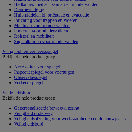
Badkamer, medisch sanitair en mindervaliden
Deurbeveiliging
Hulpmiddelen bij oriëntatie en evacuatie
Inrichting voor trappen en vloeren
Meubilair voor mindervaliden
Parkeren voor mindervaliden
Rolstoel en mobiliteit
Signaalborden voor mindervaliden
Veiligheid- en verkeersspiegel
Bekijk de hele productgroep
Accessoires voor spiegel
Inspectiespiegel voor voertuigen
Observatiespiegel
Verkeersspiegel
Veiligheidsbord
Bekijk de hele productgroep
Gepersonaliseerde bewegwijzering
Veiligheid onderweg
Veiligheidsafzetting voor werkzaamheden en de bouwplaats
Veiligheidsbord