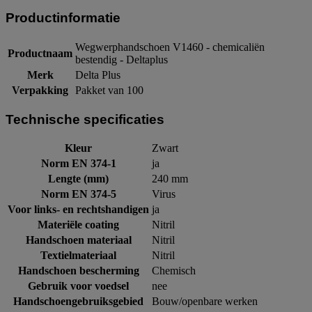
Productinformatie
Wegwerphandschoen V1460 - chemicaliën
Productnaam
bestendig - Deltaplus
Merk
Delta Plus
Verpakking
Pakket van 100
Technische specificaties
Kleur
Zwart
Norm EN 374-1
ja
Lengte (mm)
240 mm
Norm EN 374-5
Virus
Voor links- en rechtshandigen
ja
Materiële coating
Nitril
Handschoen materiaal
Nitril
Textielmateriaal
Nitril
Handschoen bescherming
Chemisch
Gebruik voor voedsel
nee
Handschoengebruiksgebied
Bouw/openbare werken