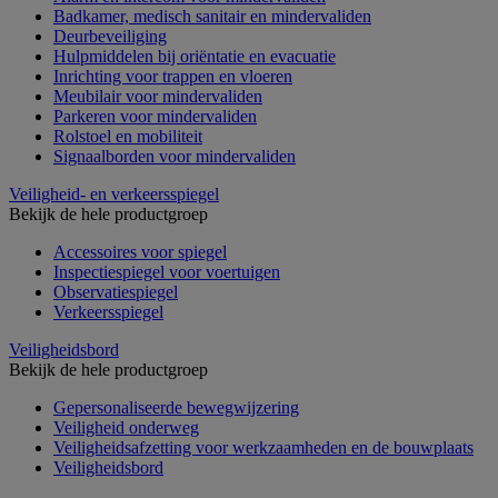
Badkamer, medisch sanitair en mindervaliden
Deurbeveiliging
Hulpmiddelen bij oriëntatie en evacuatie
Inrichting voor trappen en vloeren
Meubilair voor mindervaliden
Parkeren voor mindervaliden
Rolstoel en mobiliteit
Signaalborden voor mindervaliden
Veiligheid- en verkeersspiegel
Bekijk de hele productgroep
Accessoires voor spiegel
Inspectiespiegel voor voertuigen
Observatiespiegel
Verkeersspiegel
Veiligheidsbord
Bekijk de hele productgroep
Gepersonaliseerde bewegwijzering
Veiligheid onderweg
Veiligheidsafzetting voor werkzaamheden en de bouwplaats
Veiligheidsbord