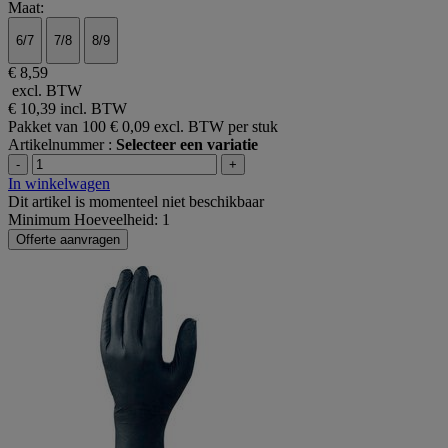
Maat:
6/7
7/8
8/9
€ 8,59
excl. BTW
€ 10,39
incl. BTW
Pakket van 100
€ 0,09 excl. BTW per stuk
Artikelnummer :
Selecteer een variatie
-
+
In winkelwagen
Dit artikel is momenteel niet beschikbaar
Minimum Hoeveelheid: 1
Offerte aanvragen