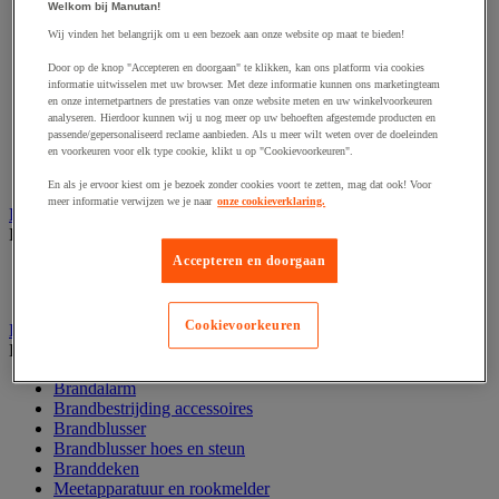
Welkom bij Manutan!
Afzetpaal met band
Afzetpaal met bord
Wij vinden het belangrijk om u een bezoek aan onze website op maat te bieden!
Afzetpaal met ketting
Door op de knop "Accepteren en doorgaan" te klikken, kan ons platform via cookies
Afzetpaal met koord
informatie uitwisselen met uw browser. Met deze informatie kunnen ons marketingteam
Beschermende afscherming
en onze internetpartners de prestaties van onze website meten en uw winkelvoorkeuren
Beschermende rolbeugel
analyseren. Hierdoor kunnen wij u nog meer op uw behoeften afgestemde producten en
Modulaire afscherming
passende/gepersonaliseerd reclame aanbieden. Als u meer wilt weten over de doeleinden
en voorkeuren voor elk type cookie, klikt u op "Cookievoorkeuren".
Muurhouder met riem
Signaalketting
En als je ervoor kiest om je bezoek zonder cookies voort te zetten, mag dat ook! Voor
meer informatie verwijzen we je naar
onze cookieverklaring.
Bescherming en demper
Bekijk de hele productgroep
Accepteren en doorgaan
Hoek en profiel
Stootranden
Cookievoorkeuren
Brandpreventie
Bekijk de hele productgroep
Brandalarm
Brandbestrijding accessoires
Brandblusser
Brandblusser hoes en steun
Branddeken
Meetapparatuur en rookmelder