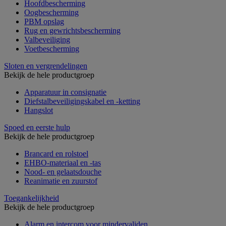
Hoofdbescherming
Oogbescherming
PBM opslag
Rug en gewrichtsbescherming
Valbeveiliging
Voetbescherming
Sloten en vergrendelingen
Bekijk de hele productgroep
Apparatuur in consignatie
Diefstalbeveiligingskabel en -ketting
Hangslot
Spoed en eerste hulp
Bekijk de hele productgroep
Brancard en rolstoel
EHBO-materiaal en -tas
Nood- en gelaatsdouche
Reanimatie en zuurstof
Toegankelijkheid
Bekijk de hele productgroep
Alarm en intercom voor mindervaliden