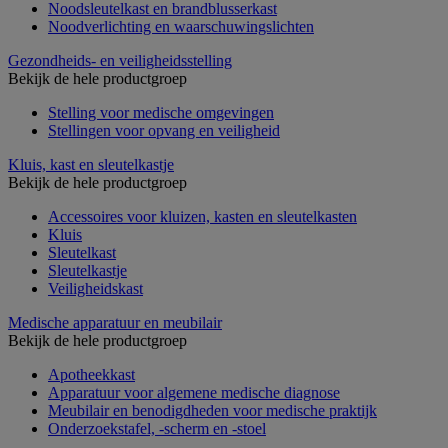
Noodsleutelkast en brandblusserkast
Noodverlichting en waarschuwingslichten
Gezondheids- en veiligheidsstelling
Bekijk de hele productgroep
Stelling voor medische omgevingen
Stellingen voor opvang en veiligheid
Kluis, kast en sleutelkastje
Bekijk de hele productgroep
Accessoires voor kluizen, kasten en sleutelkasten
Kluis
Sleutelkast
Sleutelkastje
Veiligheidskast
Medische apparatuur en meubilair
Bekijk de hele productgroep
Apotheekkast
Apparatuur voor algemene medische diagnose
Meubilair en benodigdheden voor medische praktijk
Onderzoekstafel, -scherm en -stoel