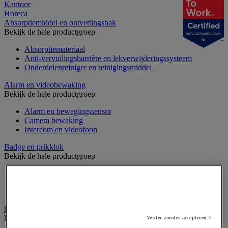
Kantoor
Horeca
Absorptiemiddel en ontvettingsbak
Bekijk de hele productgroep
NOV 2025-NOV 2026
NL
Absorptiemateriaal
Anti-vervuilingsbarrière en lekverwijderingssysteem
Onderdelenreiniger en reinigingsmiddel
Alarm en videobewaking
Bekijk de hele productgroep
Alarm en bewegingssensor
Camera bewaking
Intercom en videofoon
Badge en prikklok
Bekijk de hele productgroep
Badge en kaart
Draaihek en klapdeur
Prikklok en rondecontrole
Barrière- en beschermingspaal
Bekijk de hele productgroep
Verder zonder accepteren >