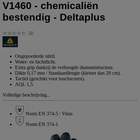
V1460 - chemicaliën
bestendig - Deltaplus
(0)
Geen
scorewaarde.
Dezelfde
paginalink.
Ongepoederde nitril.
Water- en luchtdicht.
Extra grip dankzij de verhoogde diamantstructuur.
Dikte 0,17 mm / Standaardlengte (kleiner dan 29 cm).
Tactiel (geschikt voor touchscreen).
AQL 1,5.
Volledige beschrijving...
Norm EN 374-5 : Virus
Norm EN 374-1