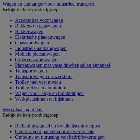
Wagen en aanhanger voor industrieel transport
Bekijk de hele productgroep
Accessoires voor wagen
Bakken- en gaaswagen
Bakkenwagen
Elektrische plateauwagen
Gaaswandwagen
Industriële aanhangwagen
Mobiele plateauwagen
Orderverzamelwagen
Plateauwagen met vaste duwbeugel en zijpaneel
Transportwagen
Transportwagen en werktafel
Trolley met vast niveau
Trolley Rvs en aluminium
Wagen voor lange en bulkladingen
Werkplaatskraan en hijskraan
Werkplaatsmeubilair
Bekijk de hele productgroep
Bedieningspaneel en kwaliteitscontrolepost
Geperforeerd paneel voor de werkplaats
Ombouw en uitrusting van bedrijfsvoertuigen