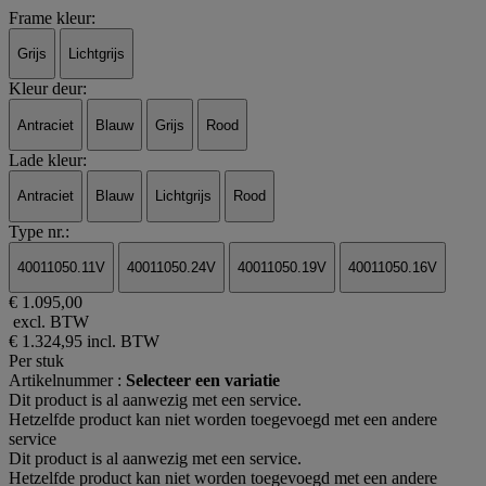
Frame kleur:
Grijs
Lichtgrijs
Kleur deur:
Antraciet
Blauw
Grijs
Rood
Lade kleur:
Antraciet
Blauw
Lichtgrijs
Rood
Type nr.:
40011050.11V
40011050.24V
40011050.19V
40011050.16V
€ 1.095,00
excl. BTW
€ 1.324,95
incl. BTW
Per stuk
Artikelnummer :
Selecteer een variatie
Dit product is al aanwezig met een service.
Hetzelfde product kan niet worden toegevoegd met een andere
service
Dit product is al aanwezig met een service.
Hetzelfde product kan niet worden toegevoegd met een andere