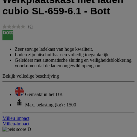
cubio SL-659-6.1 - Bott
(0)
Geen
scorewaarde.
Dezelfde
paginalink.
Zeer stevige ladekast van hoge kwaliteit.
Laden zijn uitschuifbaar en volledig toegankelijk.
Geleiders met automatische sluiting en veiligheidsblokkering
voorkomen dat de laden ongewild opengaan.
Bekijk volledige beschrijving
Gemaakt in het UK
Max. belasting (kg) : 1500
Milieu-impact
Milieu-impact