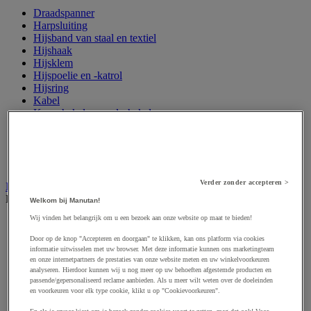
Draadspanner
Harpsluiting
Hijsband van staal en textiel
Hijshaak
Hijsklem
Hijspoelie en -katrol
Hijsring
Kabel
Kopschakel en snelschakel
Sjorband en trekstang
Spanband
Stalen ketting
Touw en draad
Verder zonder accepteren >
Industriële en magazijnstellingen
Bekijk de hele productgroep
Welkom bij Manutan!
Wij vinden het belangrijk om u een bezoek aan onze website op maat te bieden!
Doorschuifstelling en doorrolstelling
Draagarmstelling voor lange lasten
Door op de knop "Accepteren en doorgaan" te klikken, kan ons platform via cookies
Entresol voor magazijn
informatie uitwisselen met uw browser. Met deze informatie kunnen ons marketingteam
Lichte stelling
en onze internetpartners de prestaties van onze website meten en uw winkelvoorkeuren
analyseren. Hierdoor kunnen wij u nog meer op uw behoeften afgestemde producten en
Middelzware stelling
passende/gepersonaliseerd reclame aanbieden. Als u meer wilt weten over de doeleinden
Palletstelling
en voorkeuren voor elk type cookie, klikt u op "Cookievoorkeuren".
Rek voor haspels en spoelen
Stelling voor detail- en groothandel