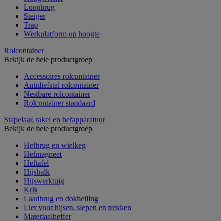
Loopbrug
Steiger
Trap
Werkplatform op hoogte
Rolcontainer
Bekijk de hele productgroep
Accessoires rolcontainer
Antidiefstal rolcontainer
Nestbare rolcontainer
Rolcontainer standaard
Stapelaar, takel en hefapparatuur
Bekijk de hele productgroep
Hefbrug en wielkeg
Hefmagneet
Heftafel
Hijsbalk
Hijswerktuig
Krik
Laadbrug en dokhelling
Lier voor hijsen, slepen en trekken
Materiaalheffer