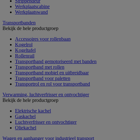
Strippendeur
Werkplaatscabine
Werkplaatswand
Transportbanden
Bekijk de hele productgroep
Accessoires voor rollenbaan
Kogelrol
Kogeltafel
Rollenrail
Transportband gemotoriseerd met banden
Transportband met rollen
Transportband mobiel en uitbreidbaar
Transportband voor paletten
Transportrol en rol voor transportband
Verwarming, luchtverfrisser en ontvochtiger
Bekijk de hele productgroep
Elektrische kachel
Gaskachel
Luchtverfrisser en ontvochtiger
Oliekachel
Wagen en aanhanger voor industrieel transport