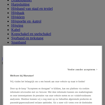
Draadspanner
Harpsluiting
Hijsband van staal en textiel
Hijshaak
Hijsklem
Hijspoelie en -katrol
Hijsring
Kabel
Kopschakel en snelschakel
Sjorband en trekstang
Spanband
Stalen ketting
Touw en draad
Industriële en magazijnstellingen
Bekijk de hele productgroep
Verder zonder accepteren >
Doorschuifstelling en doorrolstelling
Draagarmstelling voor lange lasten
Welkom bij Manutan!
Entresol voor magazijn
Wij vinden het belangrijk om u een bezoek aan onze website op maat te bieden!
Lichte stelling
Middelzware stelling
Door op de knop "Accepteren en doorgaan" te klikken, kan ons platform via cookies
Palletstelling
informatie uitwisselen met uw browser. Met deze informatie kunnen ons marketingteam
Rek voor haspels en spoelen
en onze internetpartners de prestaties van onze website meten en uw winkelvoorkeuren
analyseren. Hierdoor kunnen wij u nog meer op uw behoeften afgestemde producten en
Stelling voor detail- en groothandel
passende/gepersonaliseerd reclame aanbieden. Als u meer wilt weten over de doeleinden
Stellingen voor de automobielindustrie