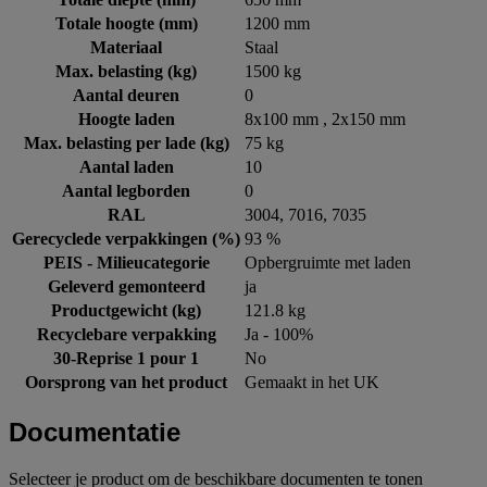
Totale hoogte (mm)
1200 mm
Materiaal
Staal
Max. belasting (kg)
1500 kg
Aantal deuren
0
Hoogte laden
8x100 mm , 2x150 mm
Max. belasting per lade (kg)
75 kg
Aantal laden
10
Aantal legborden
0
RAL
3004, 7016, 7035
Gerecyclede verpakkingen (%)
93 %
PEIS - Milieucategorie
Opbergruimte met laden
Geleverd gemonteerd
ja
Productgewicht (kg)
121.8 kg
Recyclebare verpakking
Ja - 100%
30-Reprise 1 pour 1
No
Oorsprong van het product
Gemaakt in het UK
Documentatie
Selecteer je product om de beschikbare documenten te tonen