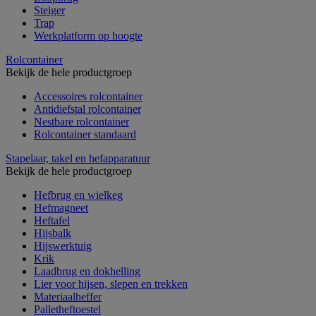
Steiger
Trap
Werkplatform op hoogte
Rolcontainer
Bekijk de hele productgroep
Accessoires rolcontainer
Antidiefstal rolcontainer
Nestbare rolcontainer
Rolcontainer standaard
Stapelaar, takel en hefapparatuur
Bekijk de hele productgroep
Hefbrug en wielkeg
Hefmagneet
Heftafel
Hijsbalk
Hijswerktuig
Krik
Laadbrug en dokhelling
Lier voor hijsen, slepen en trekken
Materiaalheffer
Palletheftoestel