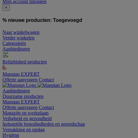
Mijn account
Inloggen
×
% nieuwe producten:
Toegevoegd
Naar winkelwagen
Verder winkelen
Categorieën
Aanbiedingen
Refurbished producten
Manutan EXPERT
Offerte aanvragen
Contact
Aanbiedingen
Duurzame producten
Manutan EXPERT
Offerte aanvragen
Contact
Magazijn en werkplaats
Veiligheid en gezondheid
Industriële benodigdheden en gereedschap
Verpakking en opslag
Hygiëne