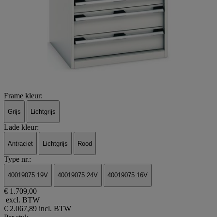
Frame kleur:
Grijs
Lichtgrijs
Lade kleur:
Antraciet
Lichtgrijs
Rood
Type nr.:
40019075.19V
40019075.24V
40019075.16V
€ 1.709,00
excl. BTW
€ 2.067,89
incl. BTW