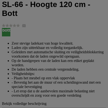
SL-66 - Hoogte 120 cm -
Bott
(0)
Geen
scorewaarde.
Dezelfde
paginalink.
Zeer stevige ladekast van hoge kwaliteit.
Laden zijn uittrekbaar en volledig toegankelijk.
Geleiders met automatische sluiting en veiligheidsblokkering
voorkomen dat de laden ongewild opengaan.
Op de handgrepen van de laden kan een etiket geplakt
worden.
De laden hebben een centrale vergrendeling.
Veiligheidstips:
- Plaats het meubel op een vlak oppervlak
- Bevestig het aan de muur of een scheidingswand met een
speciale bevestiging
- Let erop dat u de aanbevolen maximale belasting niet
overschrijdt en zorg voor een goede verdeling
Bekijk volledige beschrijving