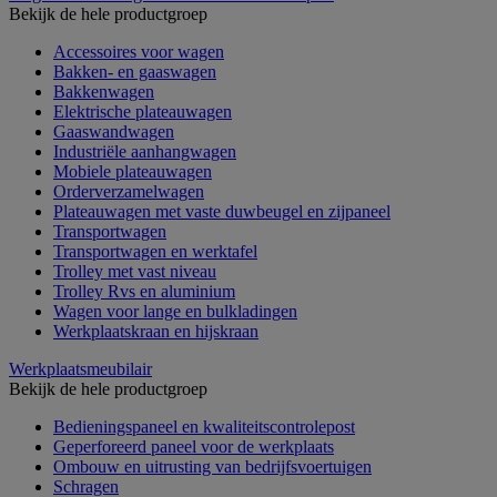
Bekijk de hele productgroep
Accessoires voor wagen
Bakken- en gaaswagen
Bakkenwagen
Elektrische plateauwagen
Gaaswandwagen
Industriële aanhangwagen
Mobiele plateauwagen
Orderverzamelwagen
Plateauwagen met vaste duwbeugel en zijpaneel
Transportwagen
Transportwagen en werktafel
Trolley met vast niveau
Trolley Rvs en aluminium
Wagen voor lange en bulkladingen
Werkplaatskraan en hijskraan
Werkplaatsmeubilair
Bekijk de hele productgroep
Bedieningspaneel en kwaliteitscontrolepost
Geperforeerd paneel voor de werkplaats
Ombouw en uitrusting van bedrijfsvoertuigen
Schragen