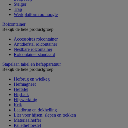
Steiger
Trap
Werkplatform op hoogte
Rolcontainer
Bekijk de hele productgroep
Accessoires rolcontainer
Antidiefstal rolcontainer
Nestbare rolcontainer
Rolcontainer standaard
Stapelaar, takel en hefapparatuur
Bekijk de hele productgroep
Hefbrug en wielkeg
Hefmagneet
Heftafel
Hijsbalk
Hijswerktuig
Krik
Laadbrug en dokhelling
Lier voor hijsen, slepen en trekken
Materiaalheffer
Palletheftoestel