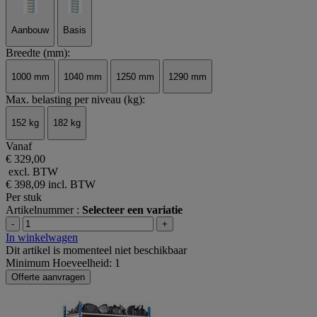
Aanbouw
Basis
Breedte (mm):
1000 mm
1040 mm
1250 mm
1290 mm
Max. belasting per niveau (kg):
152 kg
182 kg
Vanaf
€ 329,00
excl. BTW
€ 398,09
incl. BTW
Per stuk
Artikelnummer :
Selecteer een variatie
-
+
In winkelwagen
Dit artikel is momenteel niet beschikbaar
Minimum Hoeveelheid: 1
Offerte aanvragen