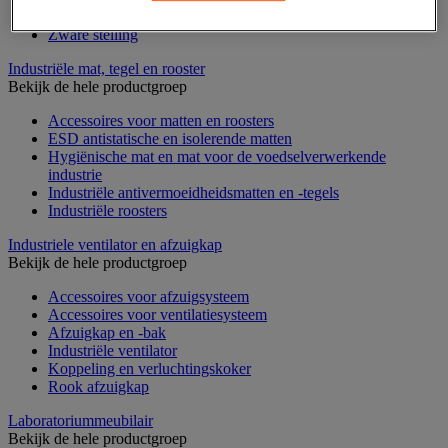
Voedingstelling
Zware stelling
Industriële mat, tegel en rooster
Bekijk de hele productgroep
Accessoires voor matten en roosters
ESD antistatische en isolerende matten
Hygiënische mat en mat voor de voedselverwerkende
industrie
Industriële antivermoeidheidsmatten en -tegels
Industriële roosters
Industriele ventilator en afzuigkap
Bekijk de hele productgroep
Accessoires voor afzuigsysteem
Accessoires voor ventilatiesysteem
Afzuigkap en -bak
Industriële ventilator
Koppeling en verluchtingskoker
Rook afzuigkap
Laboratoriummeubilair
Bekijk de hele productgroep