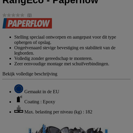
RangEco - Paperflow
(0)
Geen
scorewaarde.
Dezelfde
paginalink.
Stelling speciaal ontworpen en aangepast voor dit type
opbergen of opslag.
Ongeëvenaard stevige bevestiging en stabiliteit van de
legborden.
Volledig zonder gereedschap te monteren.
Zeer eenvoudige montage met schuifverbindingen.
Bekijk volledige beschrijving
Gemaakt in de EU
Coating : Epoxy
Max. belasting per niveau (kg) : 182