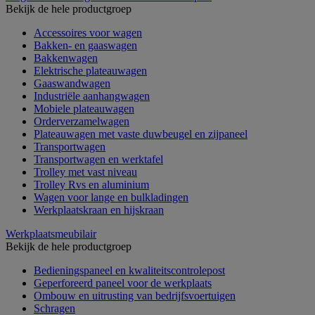
Bekijk de hele productgroep
Accessoires voor wagen
Bakken- en gaaswagen
Bakkenwagen
Elektrische plateauwagen
Gaaswandwagen
Industriële aanhangwagen
Mobiele plateauwagen
Orderverzamelwagen
Plateauwagen met vaste duwbeugel en zijpaneel
Transportwagen
Transportwagen en werktafel
Trolley met vast niveau
Trolley Rvs en aluminium
Wagen voor lange en bulkladingen
Werkplaatskraan en hijskraan
Werkplaatsmeubilair
Bekijk de hele productgroep
Bedieningspaneel en kwaliteitscontrolepost
Geperforeerd paneel voor de werkplaats
Ombouw en uitrusting van bedrijfsvoertuigen
Schragen