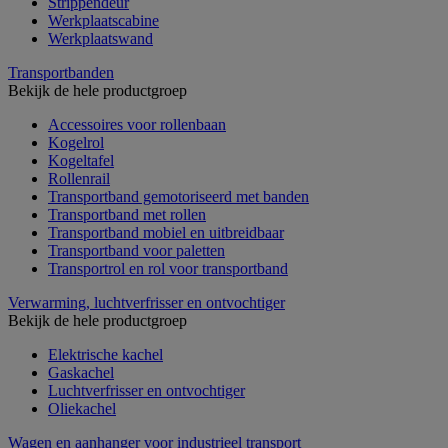
Strippendeur
Werkplaatscabine
Werkplaatswand
Transportbanden
Bekijk de hele productgroep
Accessoires voor rollenbaan
Kogelrol
Kogeltafel
Rollenrail
Transportband gemotoriseerd met banden
Transportband met rollen
Transportband mobiel en uitbreidbaar
Transportband voor paletten
Transportrol en rol voor transportband
Verwarming, luchtverfrisser en ontvochtiger
Bekijk de hele productgroep
Elektrische kachel
Gaskachel
Luchtverfrisser en ontvochtiger
Oliekachel
Wagen en aanhanger voor industrieel transport