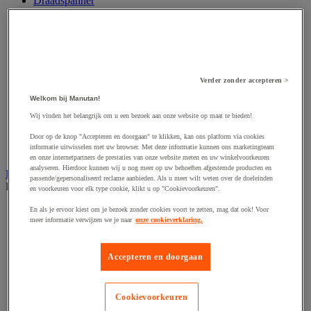
Draadspanner
Harpsluiting
Hijsband van staal en textiel
Hijshaak
Hijsklem
Hijspoelie en -katrol
Hijsring
Verder zonder accepteren >
Kabel
Kopschakel en snelschakel
Welkom bij Manutan!
Sjorband en trekstang
Wij vinden het belangrijk om u een bezoek aan onze website op maat te bieden!
Spanband
Stalen ketting
Door op de knop "Accepteren en doorgaan" te klikken, kan ons platform via cookies
informatie uitwisselen met uw browser. Met deze informatie kunnen ons marketingteam
Touw en draad
en onze internetpartners de prestaties van onze website meten en uw winkelvoorkeuren
analyseren. Hierdoor kunnen wij u nog meer op uw behoeften afgestemde producten en
Industriële en magazijnstellingen
passende/gepersonaliseerd reclame aanbieden. Als u meer wilt weten over de doeleinden
Bekijk de hele productgroep
en voorkeuren voor elk type cookie, klikt u op "Cookievoorkeuren".
Doorschuifstelling en doorrolstelling
En als je ervoor kiest om je bezoek zonder cookies voort te zetten, mag dat ook! Voor
meer informatie verwijzen we je naar
onze cookieverklaring.
Draagarmstelling voor lange lasten
Entresol voor magazijn
Lichte stelling
Accepteren en doorgaan
Middelzware stelling
Palletstelling
Rek voor haspels en spoelen
Stelling voor detail- en groothandel
Cookievoorkeuren
Stellingen voor de automobielindustrie