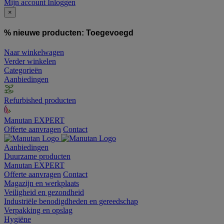
Mijn account
Inloggen
×
% nieuwe producten:
Toegevoegd
Naar winkelwagen
Verder winkelen
Categorieën
Aanbiedingen
Refurbished producten
Manutan EXPERT
Offerte aanvragen
Contact
Aanbiedingen
Duurzame producten
Manutan EXPERT
Offerte aanvragen
Contact
Magazijn en werkplaats
Veiligheid en gezondheid
Industriële benodigdheden en gereedschap
Verpakking en opslag
Hygiëne