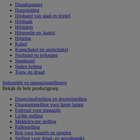
Draadspanner
Harpsluiting
Hijsband van staal en textiel
Hijshaak
Hijsklem
Hijspoelie en -katrol
Hijsring
Kabel
Kopschakel en snelschakel
Sjorband en trekstang
Spanband
Stalen ketting
Touw en draad
Industriële en magazijnstellingen
Bekijk de hele productgroep
Doorschuifstelling en doorrolstelling
Draagarmstelling voor lange lasten
Entresol voor magazijn
Lichte stelling
Middelzware stelling
Palletstelling
Rek voor haspels en spoelen
Stelling voor detail- en groothandel