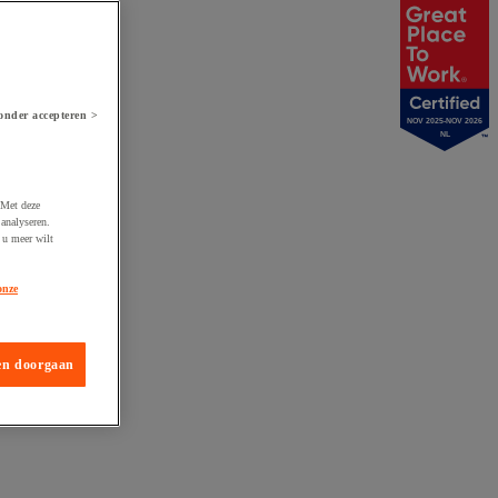
onder accepteren >
NOV 2025-NOV 2026
NL
 Met deze
analyseren.
 u meer wilt
onze
en doorgaan