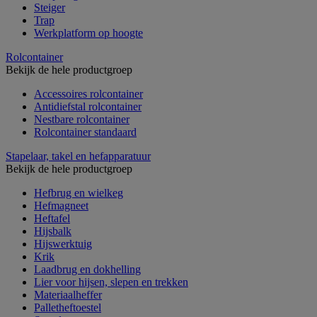
Steiger
Trap
Werkplatform op hoogte
Rolcontainer
Bekijk de hele productgroep
Accessoires rolcontainer
Antidiefstal rolcontainer
Nestbare rolcontainer
Rolcontainer standaard
Stapelaar, takel en hefapparatuur
Bekijk de hele productgroep
Hefbrug en wielkeg
Hefmagneet
Heftafel
Hijsbalk
Hijswerktuig
Krik
Laadbrug en dokhelling
Lier voor hijsen, slepen en trekken
Materiaalheffer
Palletheftoestel