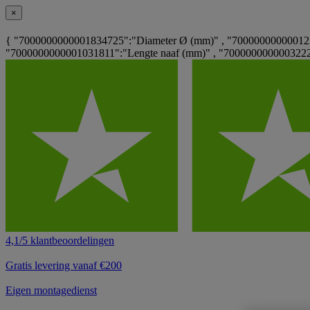
×
{ "7000000000001834725":"Diameter Ø (mm)" , "7000000000001233
"7000000000001031811":"Lengte naaf (mm)" , "70000000000032222
4,1/5 klantbeoordelingen
Gratis levering vanaf €200
Eigen montagedienst