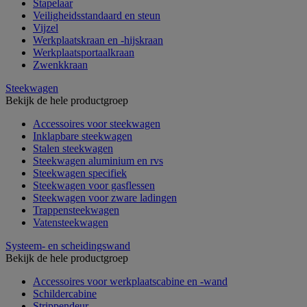
Stapelaar
Veiligheidsstandaard en steun
Vijzel
Werkplaatskraan en -hijskraan
Werkplaatsportaalkraan
Zwenkkraan
Steekwagen
Bekijk de hele productgroep
Accessoires voor steekwagen
Inklapbare steekwagen
Stalen steekwagen
Steekwagen aluminium en rvs
Steekwagen specifiek
Steekwagen voor gasflessen
Steekwagen voor zware ladingen
Trappensteekwagen
Vatensteekwagen
Systeem- en scheidingswand
Bekijk de hele productgroep
Accessoires voor werkplaatscabine en -wand
Schildercabine
Strippendeur