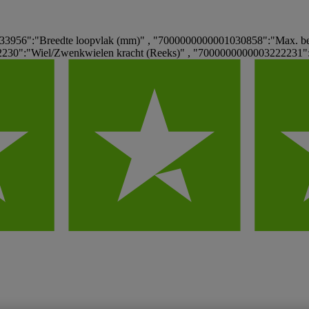
956":"Breedte loopvlak (mm)" , "7000000000001030858":"Max. bel
30":"Wiel/Zwenkwielen kracht (Reeks)" , "7000000000003222231":