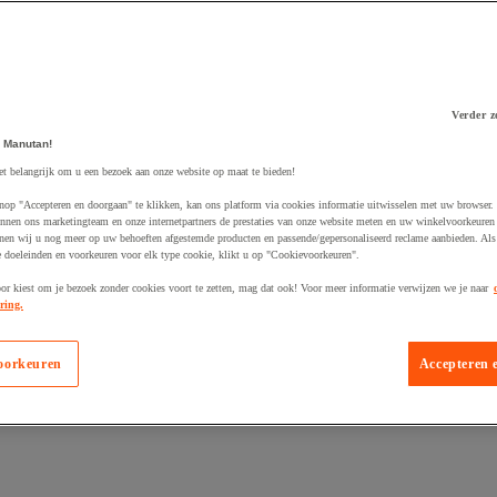
Verder z
 Manutan!
et belangrijk om u een bezoek aan onze website op maat te bieden!
 winkelwagen
nop "Accepteren en doorgaan" te klikken, kan ons platform via cookies informatie uitwisselen met uw browser.
nnen ons marketingteam en onze internetpartners de prestaties van onze website meten en uw winkelvoorkeuren 
nen wij u nog meer op uw behoeften afgestemde producten en passende/gepersonaliseerd reclame aanbieden. Als
 doeleinden en voorkeuren voor elk type cookie, klikt u op "Cookievoorkeuren".
oor kiest om je bezoek zonder cookies voort te zetten, mag dat ook! Voor meer informatie verwijzen we je naar
ring.
oorkeuren
Accepteren 