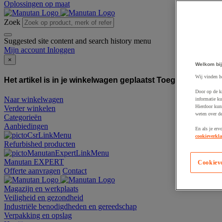
Oplossingen op maat
Zoek
Suggested site content and search history menu
Mijn account
Inloggen
×
Welkom bij
Wij vinden h
Het artikel is in je winkelwagen geplaatst
Toegevoegd aan
Door op de k
Naar winkelwagen
informatie ku
Hierdoor kun
Verder winkelen
weten over de
Categorieën
Aanbiedingen
En als je erv
cookieverkla
Refurbished producten
Manutan EXPERT
Cookiev
Offerte aanvragen
Contact
Magazijn en werkplaats
Veiligheid en gezondheid
Industriële benodigdheden en gereedschap
Verpakking en opslag