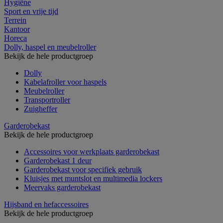
Hygiëne
Sport en vrije tijd
Terrein
Kantoor
Horeca
Dolly, haspel en meubelroller
Bekijk de hele productgroep
Dolly
Kabelafroller voor haspels
Meubelroller
Transportroller
Zuigheffer
Garderobekast
Bekijk de hele productgroep
Accessoires voor werkplaats garderobekast
Garderobekast 1 deur
Garderobekast voor specifiek gebruik
Kluisjes met muntslot en multimedia lockers
Meervaks garderobekast
Hijsband en hefaccessoires
Bekijk de hele productgroep