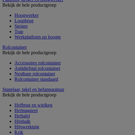
Bekijk de hele productgroep
Hoogwerker
Loopbrug
Steiger
Trap
Werkplatform op hoogte
Rolcontainer
Bekijk de hele productgroep
Accessoires rolcontainer
Antidiefstal rolcontainer
Nestbare rolcontainer
Rolcontainer standaard
Stapelaar, takel en hefapparatuur
Bekijk de hele productgroep
Hefbrug en wielkeg
Hefmagneet
Heftafel
Hijsbalk
Hijswerktuig
Krik