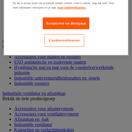
En als je ervoor kiest om je bezoek zonder cookies voort te zetten, mag dat ook! Voor
Palletstelling
meer informatie verwijzen we je naar
onze cookieverklaring.
Rek voor haspels en spoelen
Stelling voor detail- en groothandel
Stellingen voor de automobielindustrie
Accepteren en doorgaan
Voedingstelling
Zware stelling
Cookievoorkeuren
Industriële mat, tegel en rooster
Bekijk de hele productgroep
Accessoires voor matten en roosters
ESD antistatische en isolerende matten
Hygiënische mat en mat voor de voedselverwerkende
industrie
Industriële antivermoeidheidsmatten en -tegels
Industriële roosters
Industriele ventilator en afzuigkap
Bekijk de hele productgroep
Accessoires voor afzuigsysteem
Accessoires voor ventilatiesysteem
Afzuigkap en -bak
Industriële ventilator
Koppeling en verluchtingskoker