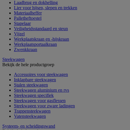
Laadbrug en dokhelling
Lier voor hijsen, slepen en trekken
Materiaalheffer
Palletheftoestel
Stapelaar
Veiligheidsstandaard en steun
Vijzel
Werkplaatskraan en -hijskraan
Werkplaatsportaalkraan
Zwenkkraan
Steekwagen
Bekijk de hele productgroep
Accessoires voor steekwagen
Inklapbare steekwagen
Stalen steekwagen
Steekwagen aluminium en rvs
Steekwagen specifiek
Steekwagen voor gasflessen
Steekwagen voor zware ladingen
Trappensteekwagen
Vatensteekwagen
Systeem- en scheidingswand