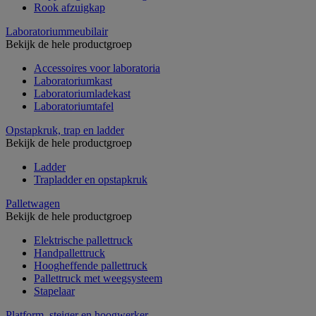
Rook afzuigkap
Laboratoriummeubilair
Bekijk de hele productgroep
Accessoires voor laboratoria
Laboratoriumkast
Laboratoriumladekast
Laboratoriumtafel
Opstapkruk, trap en ladder
Bekijk de hele productgroep
Ladder
Trapladder en opstapkruk
Palletwagen
Bekijk de hele productgroep
Elektrische pallettruck
Handpallettruck
Hoogheffende pallettruck
Pallettruck met weegsysteem
Stapelaar
Platform, steiger en hoogwerker