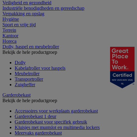
Veiligheid en gezondheid
Industriële benodigdheden en gereedschap
Verpakking en opslag
Hygiëne
Sport en vrije tijd
Terrein
Kantoor
Horeca
Dolly, haspel en meubelroller
Bekijk de hele productgroep
Dolly
Kabelafroller voor haspels
Meubelroller
Transportroller
NOV 2025-NOV 2026
Zuigheffer
NL
Garderobekast
Bekijk de hele productgroep
Accessoires voor werkplaats garderobekast
Garderobekast 1 deur
Garderobekast voor specifiek gebruik
Kluisjes met muntslot en multimedia lockers
Meervaks garderobekast