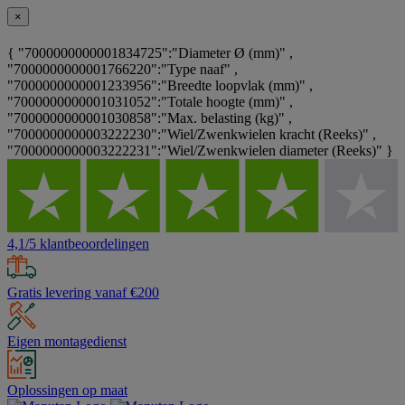
×
{ "7000000000001834725":"Diameter Ø (mm)" ,
"7000000000001766220":"Type naaf" ,
"7000000000001233956":"Breedte loopvlak (mm)" ,
"7000000000001031052":"Totale hoogte (mm)" ,
"7000000000001030858":"Max. belasting (kg)" ,
"7000000000003222230":"Wiel/Zwenkwielen kracht (Reeks)" ,
"7000000000003222231":"Wiel/Zwenkwielen diameter (Reeks)" }
4,1/5 klantbeoordelingen
Gratis levering vanaf €200
Eigen montagedienst
Oplossingen op maat