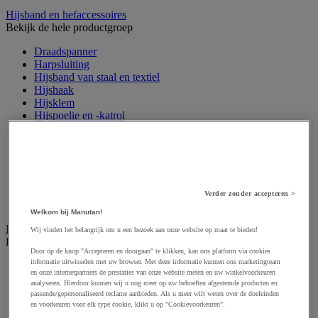
Hijsband en hefaccessoires
Bekijk de hele productgroep
Draadspanner
Harpsluiting
Hijsband van staal en textiel
Hijshaak
Hijsklem
Hijspoelie en -katrol
Hijsring
Kabel
Kopschakel en snelschakel
Sjorband en trekstang
Spanband
Stalen ketting
Verder zonder accepteren >
Touw en draad
Welkom bij Manutan!
Industriële en magazijnstellingen
Wij vinden het belangrijk om u een bezoek aan onze website op maat te bieden!
Bekijk de hele productgroep
Door op de knop "Accepteren en doorgaan" te klikken, kan ons platform via cookies
informatie uitwisselen met uw browser. Met deze informatie kunnen ons marketingteam
Doorschuifstelling en doorrolstelling
en onze internetpartners de prestaties van onze website meten en uw winkelvoorkeuren
Draagarmstelling voor lange lasten
analyseren. Hierdoor kunnen wij u nog meer op uw behoeften afgestemde producten en
Entresol voor magazijn
passende/gepersonaliseerd reclame aanbieden. Als u meer wilt weten over de doeleinden
Lichte stelling
en voorkeuren voor elk type cookie, klikt u op "Cookievoorkeuren".
Middelzware stelling