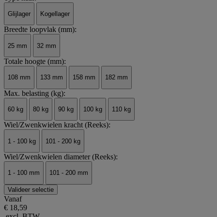
Glijlager
Kogellager
Breedte loopvlak (mm):
25 mm
32 mm
Totale hoogte (mm):
108 mm
133 mm
158 mm
182 mm
Max. belasting (kg):
60 kg
80 kg
90 kg
100 kg
110 kg
Wiel/Zwenkwielen kracht (Reeks):
1 - 100 kg
101 - 200 kg
Wiel/Zwenkwielen diameter (Reeks):
1 - 100 mm
101 - 200 mm
Valideer selectie
Vanaf
€ 18,59
excl. BTW