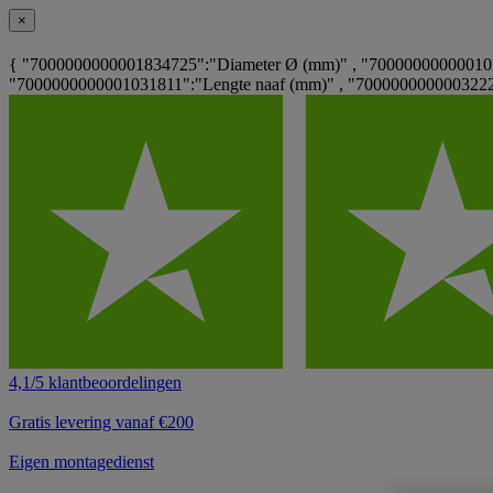
×
{ "7000000000001834725":"Diameter Ø (mm)" , "7000000000001031
"7000000000001031811":"Lengte naaf (mm)" , "70000000000032222
4,1/5 klantbeoordelingen
Gratis levering vanaf €200
Eigen montagedienst