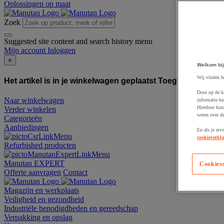
Oplossingen op maat
Zoek
Suggested site content and search history menu
Mijn account
Inloggen
×
Welkom bij
Wij vinden h
Het artikel is in je winkelwagen geplaatst
Toegevoegd aan
Door op de k
Naar winkelwagen
informatie ku
Hierdoor kun
Verder winkelen
weten over de
Categorieën
Aanbiedingen
En als je erv
cookieverkla
Refurbished producten
Manutan EXPERT
Cookiev
Offerte aanvragen
Contact
Magazijn en werkplaats
Veiligheid en gezondheid
Industriële benodigdheden en gereedschap
Verpakking en opslag