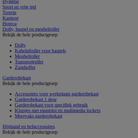
Hygiëne
Sport en vrije tijd
Terrein
Kantoor
Horeca
Dolly, haspel en meubelroller
Bekijk de hele productgroep
Dolly
Kabelafroller voor haspels
Meubelroller
Transportroller
Zuigheffer
Garderobekast
Bekijk de hele productgroep
Accessoires voor werkplaats garderobekast
Garderobekast 1 deur
Garderobekast voor specifiek gebruik
Kluisjes met muntslot en multimedia lockers
Meervaks garderobekast
Hijsband en hefaccessoires
Bekijk de hele productgroep