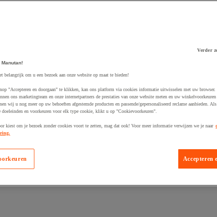
Verder z
 Manutan!
et belangrijk om u een bezoek aan onze website op maat te bieden!
 winkelwagen
nop "Accepteren en doorgaan" te klikken, kan ons platform via cookies informatie uitwisselen met uw browser.
nnen ons marketingteam en onze internetpartners de prestaties van onze website meten en uw winkelvoorkeuren 
nen wij u nog meer op uw behoeften afgestemde producten en passende/gepersonaliseerd reclame aanbieden. Als
 doeleinden en voorkeuren voor elk type cookie, klikt u op "Cookievoorkeuren".
oor kiest om je bezoek zonder cookies voort te zetten, mag dat ook! Voor meer informatie verwijzen we je naar
ring.
oorkeuren
Accepteren 