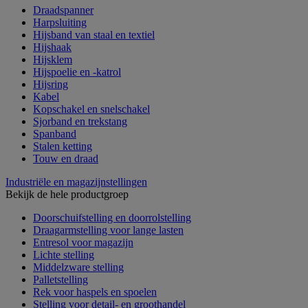
Draadspanner
Harpsluiting
Hijsband van staal en textiel
Hijshaak
Hijsklem
Hijspoelie en -katrol
Hijsring
Kabel
Kopschakel en snelschakel
Sjorband en trekstang
Spanband
Stalen ketting
Touw en draad
Industriële en magazijnstellingen
Bekijk de hele productgroep
Doorschuifstelling en doorrolstelling
Draagarmstelling voor lange lasten
Entresol voor magazijn
Lichte stelling
Middelzware stelling
Palletstelling
Rek voor haspels en spoelen
Stelling voor detail- en groothandel