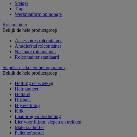
Steiger
Trap
Werkplatform op hoogte
Rolcontainer
Bekijk de hele productgroep
Accessoires rolcontainer
Antidiefstal rolcontainer
Nestbare rolcontainer
Rolcontainer standaard
Stapelaar, takel en hefapparatuur
Bekijk de hele productgroep
Hefbrug en wielkeg
Hefmagneet
Heftafel
Hijsbalk
Hijswerktuig
Krik
Laadbrug en dokhelling
Lier voor hijsen, slepen en trekken
Materiaalheffer
Palletheftoestel