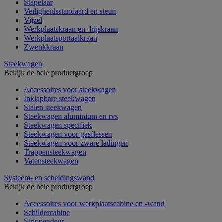
Stapelaar
Veiligheidsstandaard en steun
Vijzel
Werkplaatskraan en -hijskraan
Werkplaatsportaalkraan
Zwenkkraan
Steekwagen
Bekijk de hele productgroep
Accessoires voor steekwagen
Inklapbare steekwagen
Stalen steekwagen
Steekwagen aluminium en rvs
Steekwagen specifiek
Steekwagen voor gasflessen
Steekwagen voor zware ladingen
Trappensteekwagen
Vatensteekwagen
Systeem- en scheidingswand
Bekijk de hele productgroep
Accessoires voor werkplaatscabine en -wand
Schildercabine
Strippendeur