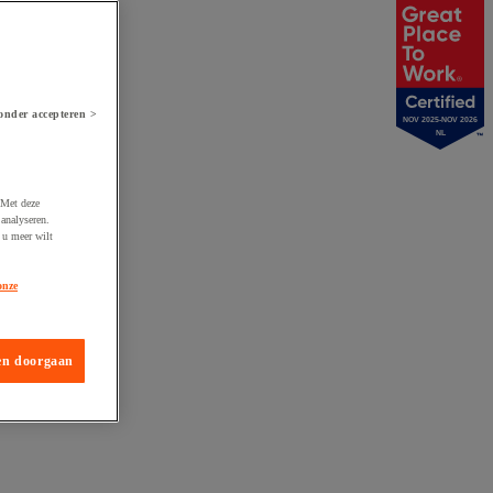
onder accepteren >
NOV 2025-NOV 2026
NL
 Met deze
analyseren.
 u meer wilt
onze
en doorgaan