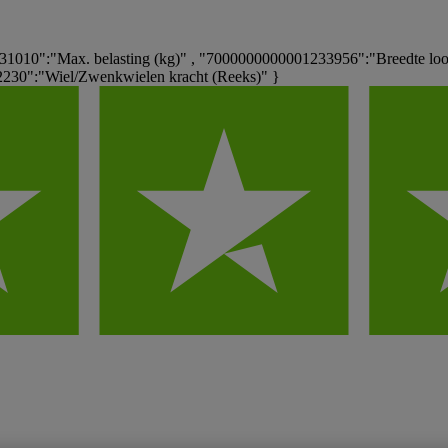
010":"Max. belasting (kg)" , "7000000000001233956":"Breedte lo
30":"Wiel/Zwenkwielen kracht (Reeks)" }