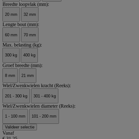
Breedte loopvlak (mm):
20 mm
32 mm
Lengte bout (mm):
60 mm
70 mm
Max. belasting (kg):
300 kg
400 kg
Groef breedte (mm):
8 mm
21 mm
Wiel/Zwenkwielen kracht (Reeks):
201 - 300 kg
301 - 400 kg
Wiel/Zwenkwielen diameter (Reeks):
1 - 100 mm
101 - 200 mm
Valideer selectie
Vanaf
€ 31,25