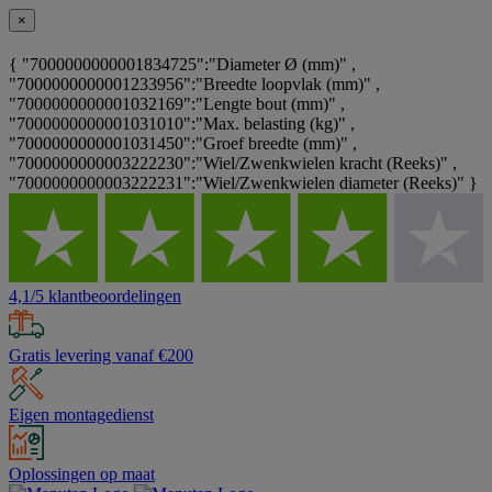
×
{ "7000000000001834725":"Diameter Ø (mm)" ,
"7000000000001233956":"Breedte loopvlak (mm)" ,
"7000000000001032169":"Lengte bout (mm)" ,
"7000000000001031010":"Max. belasting (kg)" ,
"7000000000001031450":"Groef breedte (mm)" ,
"7000000000003222230":"Wiel/Zwenkwielen kracht (Reeks)" ,
"7000000000003222231":"Wiel/Zwenkwielen diameter (Reeks)" }
4,1/5 klantbeoordelingen
Gratis levering vanaf €200
Eigen montagedienst
Oplossingen op maat