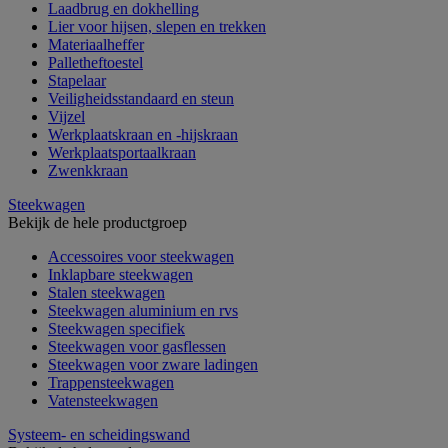
Laadbrug en dokhelling
Lier voor hijsen, slepen en trekken
Materiaalheffer
Palletheftoestel
Stapelaar
Veiligheidsstandaard en steun
Vijzel
Werkplaatskraan en -hijskraan
Werkplaatsportaalkraan
Zwenkkraan
Steekwagen
Bekijk de hele productgroep
Accessoires voor steekwagen
Inklapbare steekwagen
Stalen steekwagen
Steekwagen aluminium en rvs
Steekwagen specifiek
Steekwagen voor gasflessen
Steekwagen voor zware ladingen
Trappensteekwagen
Vatensteekwagen
Systeem- en scheidingswand