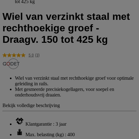
tot 425 kg
Wiel van verzinkt staal met
rechthoekige groef -
Draagv. 150 tot 425 kg
5.0
(3)
Lees
3
beoordelingen.
Dezelfde
paginalink.
Wiel van verzinkt staal met rechthoekige groef voor optimale
geleiding in rails.
Met gesmeerde precisiekogellagers, voor soepel en
onderhoudsvrij draaien.
Bekijk volledige beschrijving
Klantgarantie : 3 jaar
Max. belasting (kg) : 400