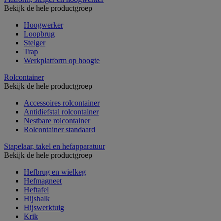
Bekijk de hele productgroep
Hoogwerker
Loopbrug
Steiger
Trap
Werkplatform op hoogte
Rolcontainer
Bekijk de hele productgroep
Accessoires rolcontainer
Antidiefstal rolcontainer
Nestbare rolcontainer
Rolcontainer standaard
Stapelaar, takel en hefapparatuur
Bekijk de hele productgroep
Hefbrug en wielkeg
Hefmagneet
Heftafel
Hijsbalk
Hijswerktuig
Krik