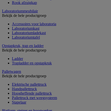
Rook afzuigkap
Laboratoriummeubilair
Bekijk de hele productgroep
Accessoires voor laboratoria
Laboratoriumkast
Laboratoriumladekast
Laboratoriumtafel
Opstapkruk, trap en ladder
Bekijk de hele productgroep
Ladder
Trapladder en opstapkruk
Palletwagen
Bekijk de hele productgroep
Elektrische pallettruck
Handpallettruck
Hoogheffende pallettruck
Pallettruck met weegsysteem
Stapelaar
Platform, steiger en hoogwerker