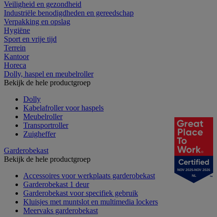
Veiligheid en gezondheid
Industriële benodigdheden en gereedschap
Verpakking en opslag
Hygiëne
Sport en vrije tijd
Terrein
Kantoor
Horeca
Dolly, haspel en meubelroller
Bekijk de hele productgroep
Dolly
Kabelafroller voor haspels
Meubelroller
Transportroller
Zuigheffer
Garderobekast
Bekijk de hele productgroep
NOV 2025-NOV 2026
Accessoires voor werkplaats garderobekast
NL
Garderobekast 1 deur
Garderobekast voor specifiek gebruik
Kluisjes met muntslot en multimedia lockers
Meervaks garderobekast