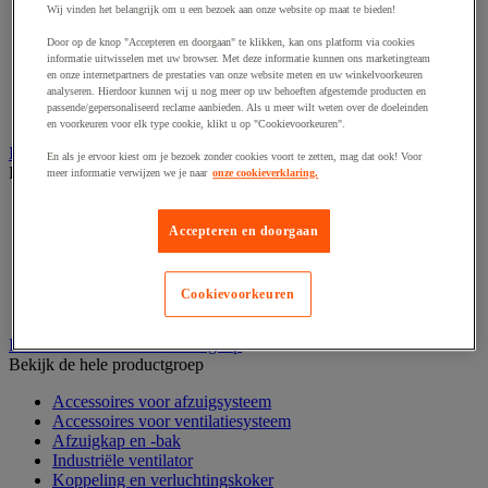
Wij vinden het belangrijk om u een bezoek aan onze website op maat te bieden!
Palletstelling
Rek voor haspels en spoelen
Door op de knop "Accepteren en doorgaan" te klikken, kan ons platform via cookies
Stelling voor detail- en groothandel
informatie uitwisselen met uw browser. Met deze informatie kunnen ons marketingteam
Stellingen voor de automobielindustrie
en onze internetpartners de prestaties van onze website meten en uw winkelvoorkeuren
analyseren. Hierdoor kunnen wij u nog meer op uw behoeften afgestemde producten en
Voedingstelling
passende/gepersonaliseerd reclame aanbieden. Als u meer wilt weten over de doeleinden
Zware stelling
en voorkeuren voor elk type cookie, klikt u op "Cookievoorkeuren".
Industriële mat, tegel en rooster
En als je ervoor kiest om je bezoek zonder cookies voort te zetten, mag dat ook! Voor
Bekijk de hele productgroep
meer informatie verwijzen we je naar
onze cookieverklaring.
Accessoires voor matten en roosters
ESD antistatische en isolerende matten
Accepteren en doorgaan
Hygiënische mat en mat voor de voedselverwerkende
industrie
Industriële antivermoeidheidsmatten en -tegels
Cookievoorkeuren
Industriële roosters
Industriele ventilator en afzuigkap
Bekijk de hele productgroep
Accessoires voor afzuigsysteem
Accessoires voor ventilatiesysteem
Afzuigkap en -bak
Industriële ventilator
Koppeling en verluchtingskoker