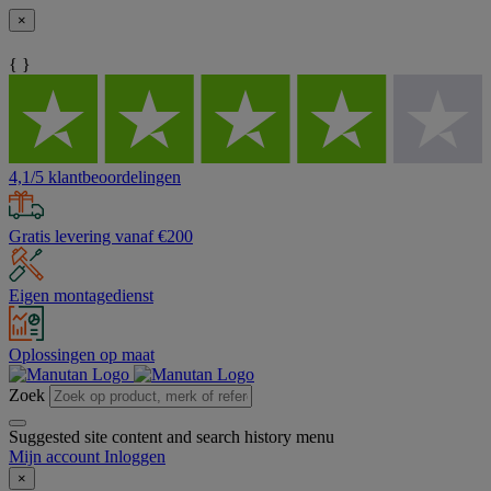
×
{ }
4,1/5 klantbeoordelingen
Gratis levering vanaf €200
Eigen montagedienst
Oplossingen op maat
Zoek
Suggested site content and search history menu
Mijn account
Inloggen
×