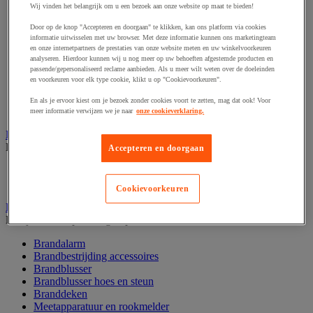
Wij vinden het belangrijk om u een bezoek aan onze website op maat te bieden!
Afzetpaal met band
Afzetpaal met bord
Door op de knop "Accepteren en doorgaan" te klikken, kan ons platform via cookies
Afzetpaal met ketting
informatie uitwisselen met uw browser. Met deze informatie kunnen ons marketingteam
Afzetpaal met koord
en onze internetpartners de prestaties van onze website meten en uw winkelvoorkeuren
analyseren. Hierdoor kunnen wij u nog meer op uw behoeften afgestemde producten en
Beschermende afscherming
passende/gepersonaliseerd reclame aanbieden. Als u meer wilt weten over de doeleinden
Beschermende rolbeugel
en voorkeuren voor elk type cookie, klikt u op "Cookievoorkeuren".
Modulaire afscherming
Muurhouder met riem
En als je ervoor kiest om je bezoek zonder cookies voort te zetten, mag dat ook! Voor
Signaalketting
meer informatie verwijzen we je naar
onze cookieverklaring.
Bescherming en demper
Bekijk de hele productgroep
Accepteren en doorgaan
Hoek en profiel
Stootranden
Cookievoorkeuren
Brandpreventie
Bekijk de hele productgroep
Brandalarm
Brandbestrijding accessoires
Brandblusser
Brandblusser hoes en steun
Branddeken
Meetapparatuur en rookmelder