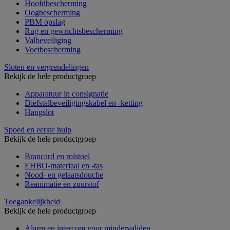
Hoofdbescherming
Oogbescherming
PBM opslag
Rug en gewrichtsbescherming
Valbeveiliging
Voetbescherming
Sloten en vergrendelingen
Bekijk de hele productgroep
Apparatuur in consignatie
Diefstalbeveiligingskabel en -ketting
Hangslot
Spoed en eerste hulp
Bekijk de hele productgroep
Brancard en rolstoel
EHBO-materiaal en -tas
Nood- en gelaatsdouche
Reanimatie en zuurstof
Toegankelijkheid
Bekijk de hele productgroep
Alarm en intercom voor mindervaliden