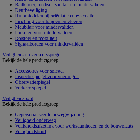
Badkamer, medisch sanitair en mindervaliden
Deurbeveiliging
Hulpmiddelen bij oriëntatie en evacuatie
Inrichting voor trappen en vloeren
Meubilair voor mindervaliden
Parkeren voor mindervaliden
Rolstoel en mobiliteit
Signaalborden voor mindervaliden
Veiligheid- en verkeersspiegel
Bekijk de hele productgroep
Accessoires voor spiegel
Inspectiespiegel voor voertuigen
Observatiespiegel
Verkeersspiegel
Veiligheidsbord
Bekijk de hele productgroep
Gepersonaliseerde bewegwijzering
Veiligheid onderweg
Veiligheidsafzetting voor werkzaamheden en de bouwplaats
Veiligheidsbord