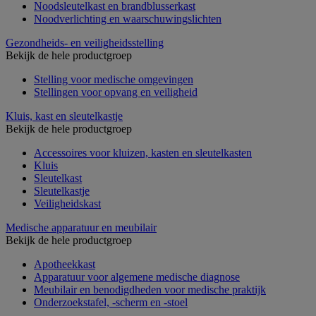
Noodsleutelkast en brandblusserkast
Noodverlichting en waarschuwingslichten
Gezondheids- en veiligheidsstelling
Bekijk de hele productgroep
Stelling voor medische omgevingen
Stellingen voor opvang en veiligheid
Kluis, kast en sleutelkastje
Bekijk de hele productgroep
Accessoires voor kluizen, kasten en sleutelkasten
Kluis
Sleutelkast
Sleutelkastje
Veiligheidskast
Medische apparatuur en meubilair
Bekijk de hele productgroep
Apotheekkast
Apparatuur voor algemene medische diagnose
Meubilair en benodigdheden voor medische praktijk
Onderzoekstafel, -scherm en -stoel