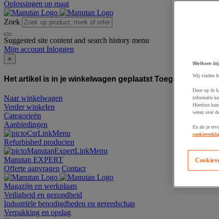
Oplossingen op maat
Zoek
Suggested site content and search history menu
Mijn account
Inloggen
×
Welkom bij
Wij vinden h
Het artikel is in je winkelwagen geplaatst
Toegevoegd aan
Door op de k
Naar winkelwagen
informatie ku
Hierdoor kun
Verder winkelen
weten over de
Categorieën
Aanbiedingen
En als je erv
cookieverkla
Refurbished producten
Manutan EXPERT
Cookiev
Offerte aanvragen
Contact
Magazijn en werkplaats
Veiligheid en gezondheid
Industriële benodigdheden en gereedschap
Verpakking en opslag