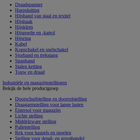
Draadspanner
Harpsluiting
Hijsband van staal en textiel
Hijshaak
Hijsklem
Hijspoelie en -katrol
Hijsring
Kabel
Kopschakel en snelschakel
Sjorband en trekstang
Spanband
Stalen ketting
Touw en draad
Industriële en magazijnstellingen
Bekijk de hele productgroep
Doorschuifstelling en doorrolstelling
Draagarmstelling voor lange lasten
Entresol voor magazijn
Lichte stelling
Middelzware stelling
Palletstelling
Rek voor haspels en spoelen
Stelling voor detail- en groothandel