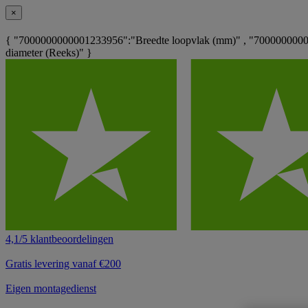
×
{ "7000000000001233956":"Breedte loopvlak (mm)" , "700000000
diameter (Reeks)" }
4,1/5 klantbeoordelingen
Gratis levering vanaf €200
Eigen montagedienst