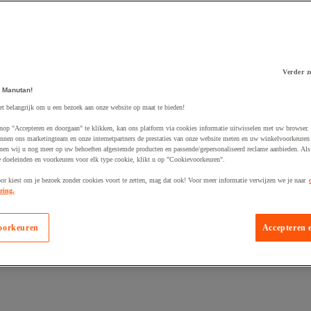
Verder z
 Manutan!
et belangrijk om u een bezoek aan onze website op maat te bieden!
 winkelwagen
nop "Accepteren en doorgaan" te klikken, kan ons platform via cookies informatie uitwisselen met uw browser.
nnen ons marketingteam en onze internetpartners de prestaties van onze website meten en uw winkelvoorkeuren 
nen wij u nog meer op uw behoeften afgestemde producten en passende/gepersonaliseerd reclame aanbieden. Als
 doeleinden en voorkeuren voor elk type cookie, klikt u op "Cookievoorkeuren".
oor kiest om je bezoek zonder cookies voort te zetten, mag dat ook! Voor meer informatie verwijzen we je naar
ring.
oorkeuren
Accepteren 