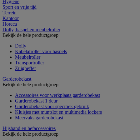
Hygiëne
Sport en vrije tijd
Terrein
Kantoor
Horeca
Dolly, haspel en meubelroller
Bekijk de hele productgroep
Dolly
Kabelafroller voor haspels
Meubelroller
Transportroller
Zuigheffer
Garderobekast
Bekijk de hele productgroep
Accessoires voor werkplaats garderobekast
Garderobekast 1 deur
Garderobekast voor specifiek gebruik
Kluisjes met muntslot en multimedia lockers
Meervaks garderobekast
Hijsband en hefaccessoires
Bekijk de hele productgroep