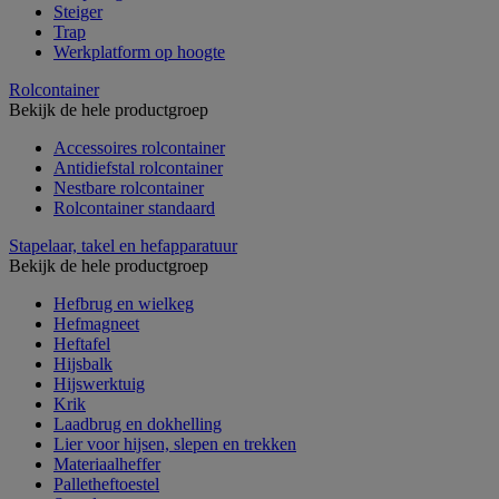
Steiger
Trap
Werkplatform op hoogte
Rolcontainer
Bekijk de hele productgroep
Accessoires rolcontainer
Antidiefstal rolcontainer
Nestbare rolcontainer
Rolcontainer standaard
Stapelaar, takel en hefapparatuur
Bekijk de hele productgroep
Hefbrug en wielkeg
Hefmagneet
Heftafel
Hijsbalk
Hijswerktuig
Krik
Laadbrug en dokhelling
Lier voor hijsen, slepen en trekken
Materiaalheffer
Palletheftoestel