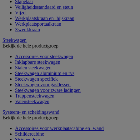
Stapelaar
Veiligheidsstandaard en steun
Vijzel
Werkplaatskraan en -hijskraan
Werkplaatsportaalkraan
Zwenkkraan
Steekwagen
Bekijk de hele productgroep
Accessoires voor steekwagen
Inklapbare steekwagen
Stalen steekwagen
Steekwagen aluminium en rvs
Steekwagen specifiek
Steekwagen voor gasflessen
Steekwagen voor zware ladingen
Trappensteekwagen
Vatensteekwagen
Systeem- en scheidingswand
Bekijk de hele productgroep
Accessoires voor werkplaatscabine en -wand
Schildercabine
Strippendeur