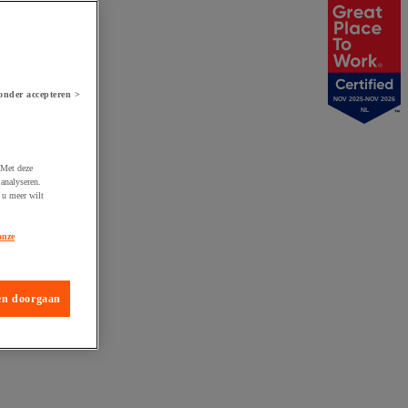
onder accepteren >
NOV 2025-NOV 2026
NL
 Met deze
analyseren.
 u meer wilt
onze
en doorgaan