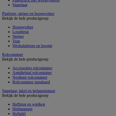
Pallettruck met weegsysteem
Stapelaar
Platform, steiger en hoogwerker
Bekijk de hele productgroep
Hoogwerker
Loopbrug
Steiger
Trap
Werkplatform op hoogte
Rolcontainer
Bekijk de hele productgroep
Accessoires rolcontainer
Antidiefstal rolcontainer
Nestbare rolcontainer
Rolcontainer standaard
Stapelaar, takel en hefapparatuur
Bekijk de hele productgroep
Hefbrug en wielkeg
Hefmagneet
Heftafel