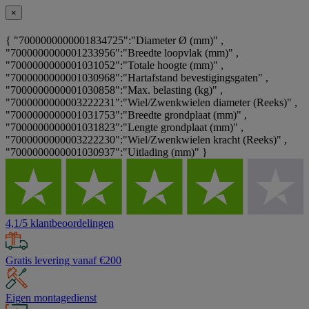
×
{ "7000000000001834725":"Diameter Ø (mm)" ,
"7000000000001233956":"Breedte loopvlak (mm)" ,
"7000000000001031052":"Totale hoogte (mm)" ,
"7000000000001030968":"Hartafstand bevestigingsgaten" ,
"7000000000001030858":"Max. belasting (kg)" ,
"7000000000003222231":"Wiel/Zwenkwielen diameter (Reeks)" ,
"7000000000001031753":"Breedte grondplaat (mm)" ,
"7000000000001031823":"Lengte grondplaat (mm)" ,
"7000000000003222230":"Wiel/Zwenkwielen kracht (Reeks)" ,
"7000000000001030937":"Uitlading (mm)" }
4,1/5 klantbeoordelingen
Gratis levering vanaf €200
Eigen montagedienst