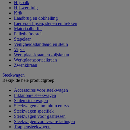
Hijsbalk
Hijswerktuig
Krik
Laadbrug en dokhelling
Lier voor hijsen, slepen en trekken
Materiaalheffer
Palletheftoestel
Stapelaar
Veiligheidsstandaard en steun
Vijzel
Werkplaatskraan en -hijskraan
Werkplaatsportaalkraan
Zwenkkraan
Steekwagen
Bekijk de hele productgroep
Accessoires voor steekwagen
Inklapbare steekwagen
Stalen steekwagen
Steekwagen aluminium en rvs
Steekwagen specifiek
Steekwagen voor gasflessen
Steekwagen voor zware ladingen
Trappensteekwagen