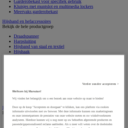
Garderobekast voor specifiek gebruik
Kluisjes met muntslot en multimedia lockers
Meervaks garderobekast
Hijsband en hefaccessoires
Bekijk de hele productgroep
Draadspanner
Harpsluiting
Hijsband van staal en textiel
Hijshaak
Hijsklem
Hijspoelie en -katrol
Hijsring
Kabel
Kopschakel en snelschakel
Sjorband en trekstang
Verder zonder accepteren >
Spanband
Welkom bij Manutan!
Stalen ketting
Touw en draad
Wij vinden het belangrijk om u een bezoek aan onze website op maat te bieden!
Industriële en magazijnstellingen
Door op de knop "Accepteren en doorgaan" te klikken, kan ons platform via cookies
informatie uitwisselen met uw browser. Met deze informatie kunnen ons marketingteam
Bekijk de hele productgroep
en onze internetpartners de prestaties van onze website meten en uw winkelvoorkeuren
analyseren. Hierdoor kunnen wij u nog meer op uw behoeften afgestemde producten en
Doorschuifstelling en doorrolstelling
passende/gepersonaliseerd reclame aanbieden. Als u meer wilt weten over de doeleinden
Draagarmstelling voor lange lasten