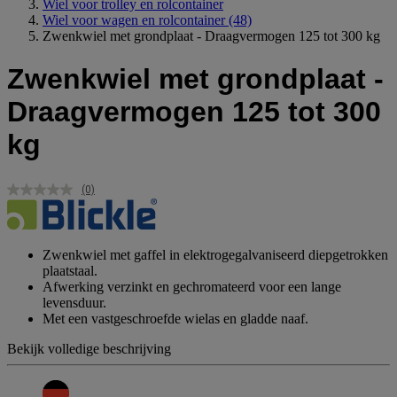
Wiel voor trolley en rolcontainer
Wiel voor wagen en rolcontainer
(48)
Zwenkwiel met grondplaat - Draagvermogen 125 tot 300 kg
Zwenkwiel met grondplaat -
Draagvermogen 125 tot 300
kg
(0)
Geen
scorewaarde.
Dezelfde
paginalink.
Zwenkwiel met gaffel in elektrogegalvaniseerd diepgetrokken
plaatstaal.
Afwerking verzinkt en gechromateerd voor een lange
levensduur.
Met een vastgeschroefde wielas en gladde naaf.
Bekijk volledige beschrijving