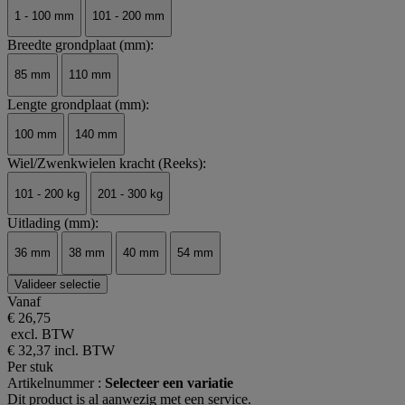
1 - 100 mm
101 - 200 mm
Breedte grondplaat (mm):
85 mm
110 mm
Lengte grondplaat (mm):
100 mm
140 mm
Wiel/Zwenkwielen kracht (Reeks):
101 - 200 kg
201 - 300 kg
Uitlading (mm):
36 mm
38 mm
40 mm
54 mm
Valideer selectie
Vanaf
€ 26,75
excl. BTW
€ 32,37
incl. BTW
Per stuk
Artikelnummer :
Selecteer een variatie
Dit product is al aanwezig met een service.