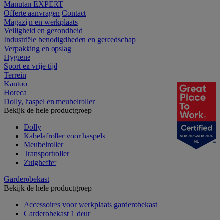
Manutan EXPERT
Offerte aanvragen
Contact
Magazijn en werkplaats
Veiligheid en gezondheid
Industriële benodigdheden en gereedschap
Verpakking en opslag
Hygiëne
Sport en vrije tijd
Terrein
Kantoor
Horeca
Dolly, haspel en meubelroller
Bekijk de hele productgroep
Dolly
Kabelafroller voor haspels
NOV 2025-NOV 2026
NL
Meubelroller
Transportroller
Zuigheffer
Garderobekast
Bekijk de hele productgroep
Accessoires voor werkplaats garderobekast
Garderobekast 1 deur