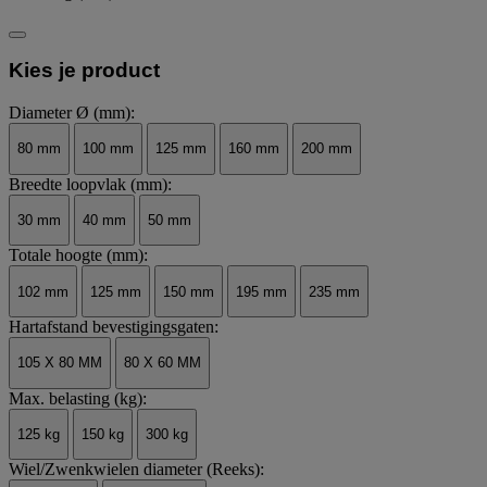
Kies je product
Diameter Ø (mm):
80 mm
100 mm
125 mm
160 mm
200 mm
Breedte loopvlak (mm):
30 mm
40 mm
50 mm
Totale hoogte (mm):
102 mm
125 mm
150 mm
195 mm
235 mm
Hartafstand bevestigingsgaten:
105 X 80 MM
80 X 60 MM
Max. belasting (kg):
125 kg
150 kg
300 kg
Wiel/Zwenkwielen diameter (Reeks):