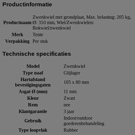
Productinformatie
Zwenkwiel met grondplaat, Max. belasting: 205 kg,
Productnaam
Ø: 310 mm, Wiel/Zwenkwielen:
Bokwiel/zwenkwiel
Merk
Tente
Verpakking
Per stuk
Technische specificaties
Model
Zwenkwiel
Type naaf
Glijlager
Hartafstand
105 x 80 mm
bevestigingsgaten
Asgat Ø (mm)
11 mm
Kleur
Zwart
Rem
nee
Klantgarantie
3 jaar
Indoor/outdoor
Gebruik
goederenbehandeling
Type loopvlak
Rubber