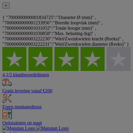
×
{ "7000000000001834725":"Diameter Ø (mm)" ,
"7000000000001233956":"Breedte loopvlak (mm)" ,
"7000000000001031052":"Totale hoogte (mm)" ,
"7000000000001030858":"Max. belasting (kg)" ,
"7000000000003222230":"Wiel/Zwenkwielen kracht (Reeks)" ,
"7000000000003222231":"Wiel/Zwenkwielen diameter (Reeks)" }
4,1/5 klantbeoordelingen
Gratis levering vanaf €200
Eigen montagedienst
Oplossingen op maat