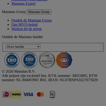
Manutan Expert
Manutan Groep
Manutan Groep
Ontdek de Manutan Group
Ons MVO-beleid
Werken bij de groep
Ontdek de Manutan familie
© 2026 Manutan B.V.
Alle prijzen zijn exclusief btw. KVK nummer: 30053885, BTW
nummer: NL 004003901 B01, IBAN: NL07BNPA0227675029
Accessibility - some points not compliant