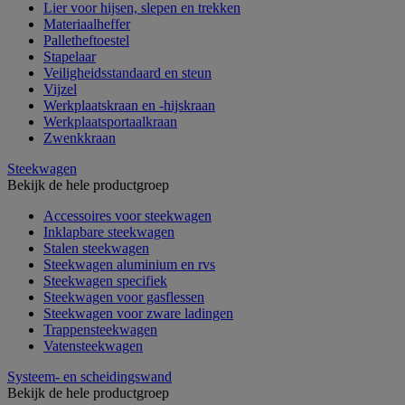
Lier voor hijsen, slepen en trekken
Materiaalheffer
Palletheftoestel
Stapelaar
Veiligheidsstandaard en steun
Vijzel
Werkplaatskraan en -hijskraan
Werkplaatsportaalkraan
Zwenkkraan
Steekwagen
Bekijk de hele productgroep
Accessoires voor steekwagen
Inklapbare steekwagen
Stalen steekwagen
Steekwagen aluminium en rvs
Steekwagen specifiek
Steekwagen voor gasflessen
Steekwagen voor zware ladingen
Trappensteekwagen
Vatensteekwagen
Systeem- en scheidingswand
Bekijk de hele productgroep