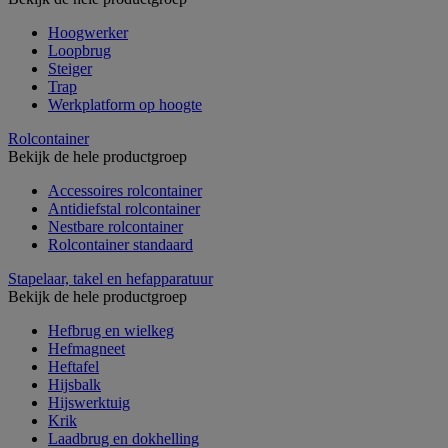
Hoogwerker
Loopbrug
Steiger
Trap
Werkplatform op hoogte
Rolcontainer
Bekijk de hele productgroep
Accessoires rolcontainer
Antidiefstal rolcontainer
Nestbare rolcontainer
Rolcontainer standaard
Stapelaar, takel en hefapparatuur
Bekijk de hele productgroep
Hefbrug en wielkeg
Hefmagneet
Heftafel
Hijsbalk
Hijswerktuig
Krik
Laadbrug en dokhelling