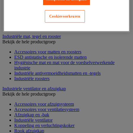
Rek voor haspels en spoelen
Stelling voor detail- en groothandel
Stellingen voor de automobielindustrie
Cookievoorkeuren
Voedingstelling
Zware stelling
Industriële mat, tegel en rooster
Bekijk de hele productgroep
Accessoires voor matten en roosters
ESD antistatische en isolerende matten
Hygiënische mat en mat voor de voedselverwerkende
industrie
Industriële antivermoeidheidsmatten en -tegels
Industriële roosters
Industriele ventilator en afzuigkap
Bekijk de hele productgroep
Accessoires voor afzuigsysteem
Accessoires voor ventilatiesysteem
Afzuigkap en -bak
Industriële ventilator
Koppeling en verluchtingskoker
Rook afzuigkap