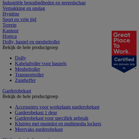
Industriële benodigdheden en gereedschap
Verpakking en opslag
Hygiëne
Sport en vrije tijd
Terrein
Kantoor
Horeca
Dolly, haspel en meubelroller
Bekijk de hele productgroep
Dolly
Kabelafroller voor haspels
NOV 2025-NOV 2026
Meubelroller
NL
Transportroller
Zuigheffer
Garderobekast
Bekijk de hele productgroep
Accessoires voor werkplaats garderobekast
Garderobekast 1 deur
Garderobekast voor specifiek gebruik
Kluisjes met muntslot en multimedia lockers
Meervaks garderobekast