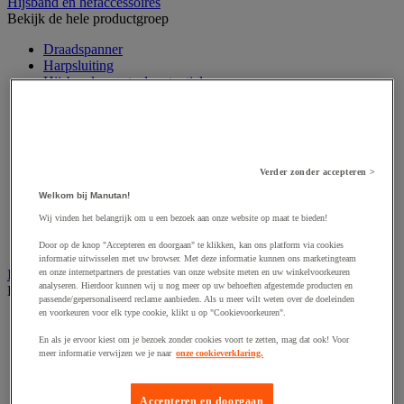
Hijsband en hefaccessoires
Bekijk de hele productgroep
Draadspanner
Harpsluiting
Hijsband van staal en textiel
Hijshaak
Hijsklem
Hijspoelie en -katrol
Hijsring
Kabel
Verder zonder accepteren >
Kopschakel en snelschakel
Sjorband en trekstang
Welkom bij Manutan!
Spanband
Wij vinden het belangrijk om u een bezoek aan onze website op maat te bieden!
Stalen ketting
Touw en draad
Door op de knop "Accepteren en doorgaan" te klikken, kan ons platform via cookies
informatie uitwisselen met uw browser. Met deze informatie kunnen ons marketingteam
Industriële en magazijnstellingen
en onze internetpartners de prestaties van onze website meten en uw winkelvoorkeuren
analyseren. Hierdoor kunnen wij u nog meer op uw behoeften afgestemde producten en
Bekijk de hele productgroep
passende/gepersonaliseerd reclame aanbieden. Als u meer wilt weten over de doeleinden
en voorkeuren voor elk type cookie, klikt u op "Cookievoorkeuren".
Doorschuifstelling en doorrolstelling
Draagarmstelling voor lange lasten
En als je ervoor kiest om je bezoek zonder cookies voort te zetten, mag dat ook! Voor
Entresol voor magazijn
meer informatie verwijzen we je naar
onze cookieverklaring.
Lichte stelling
Middelzware stelling
Palletstelling
Accepteren en doorgaan