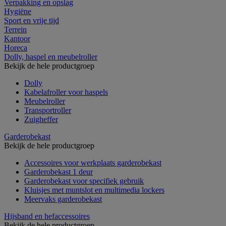
Verpakking en opslag
Hygiëne
Sport en vrije tijd
Terrein
Kantoor
Horeca
Dolly, haspel en meubelroller
Bekijk de hele productgroep
Dolly
Kabelafroller voor haspels
Meubelroller
Transportroller
Zuigheffer
Garderobekast
Bekijk de hele productgroep
Accessoires voor werkplaats garderobekast
Garderobekast 1 deur
Garderobekast voor specifiek gebruik
Kluisjes met muntslot en multimedia lockers
Meervaks garderobekast
Hijsband en hefaccessoires
Bekijk de hele productgroep