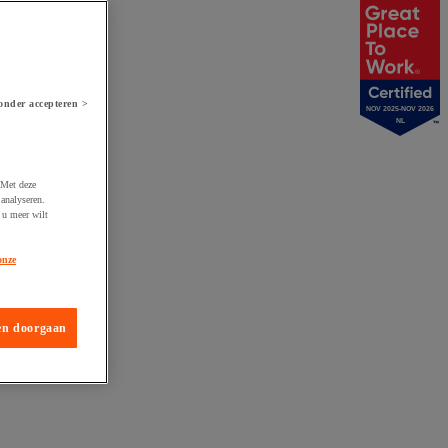
onder accepteren >
NOV 2025-NOV 2026
NL
 Met deze
analyseren.
 u meer wilt
onze
en doorgaan