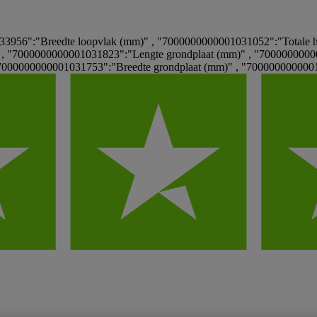
956":"Breedte loopvlak (mm)" , "7000000000001031052":"Totale h
" , "7000000000001031823":"Lengte grondplaat (mm)" , "7000000000
7000000000001031753":"Breedte grondplaat (mm)" , "7000000000001