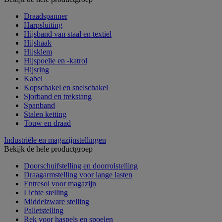
Draadspanner
Harpsluiting
Hijsband van staal en textiel
Hijshaak
Hijsklem
Hijspoelie en -katrol
Hijsring
Kabel
Kopschakel en snelschakel
Sjorband en trekstang
Spanband
Stalen ketting
Touw en draad
Industriële en magazijnstellingen
Bekijk de hele productgroep
Doorschuifstelling en doorrolstelling
Draagarmstelling voor lange lasten
Entresol voor magazijn
Lichte stelling
Middelzware stelling
Palletstelling
Rek voor haspels en spoelen