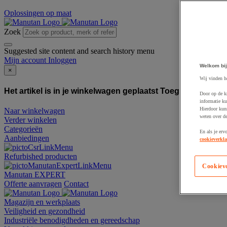
Oplossingen op maat
Zoek
Suggested site content and search history menu
Mijn account
Inloggen
Welkom bij
×
Wij vinden h
Het artikel is in je winkelwagen geplaatst
Toegevoegd aan
Door op de k
informatie ku
Hierdoor kun
Naar winkelwagen
weten over de
Verder winkelen
Categorieën
En als je erv
Aanbiedingen
cookieverkla
Refurbished producten
Cookiev
Manutan EXPERT
Offerte aanvragen
Contact
Magazijn en werkplaats
Veiligheid en gezondheid
Industriële benodigdheden en gereedschap