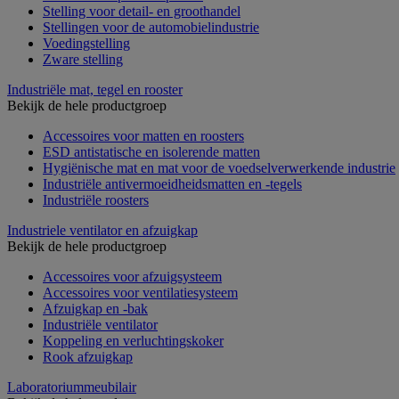
Stelling voor detail- en groothandel
Stellingen voor de automobielindustrie
Voedingstelling
Zware stelling
Industriële mat, tegel en rooster
Bekijk de hele productgroep
Accessoires voor matten en roosters
ESD antistatische en isolerende matten
Hygiënische mat en mat voor de voedselverwerkende industrie
Industriële antivermoeidheidsmatten en -tegels
Industriële roosters
Industriele ventilator en afzuigkap
Bekijk de hele productgroep
Accessoires voor afzuigsysteem
Accessoires voor ventilatiesysteem
Afzuigkap en -bak
Industriële ventilator
Koppeling en verluchtingskoker
Rook afzuigkap
Laboratoriummeubilair