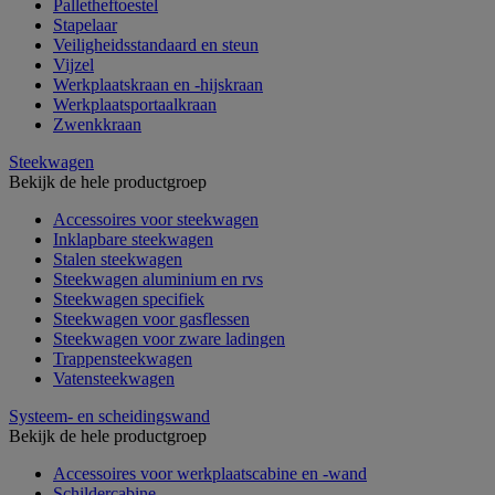
Palletheftoestel
Stapelaar
Veiligheidsstandaard en steun
Vijzel
Werkplaatskraan en -hijskraan
Werkplaatsportaalkraan
Zwenkkraan
Steekwagen
Bekijk de hele productgroep
Accessoires voor steekwagen
Inklapbare steekwagen
Stalen steekwagen
Steekwagen aluminium en rvs
Steekwagen specifiek
Steekwagen voor gasflessen
Steekwagen voor zware ladingen
Trappensteekwagen
Vatensteekwagen
Systeem- en scheidingswand
Bekijk de hele productgroep
Accessoires voor werkplaatscabine en -wand
Schildercabine