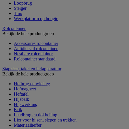
Loopbrug
Steiger
Trap
Werkplatform op hoogte
Rolcontainer
Bekijk de hele productgroep
Accessoires rolcontainer
Antidiefstal rolcontainer
Nestbare rolcontainer
Rolcontainer standaard
Stapelaar, takel en hefapparatuur
Bekijk de hele productgroep
Hefbrug en wielkeg
Hefmagneet
Heftafel
Hijsbalk
Hijswerktuig
Krik
Laadbrug en dokhelling
Lier voor hijsen, slepen en trekken
Materiaalheffer