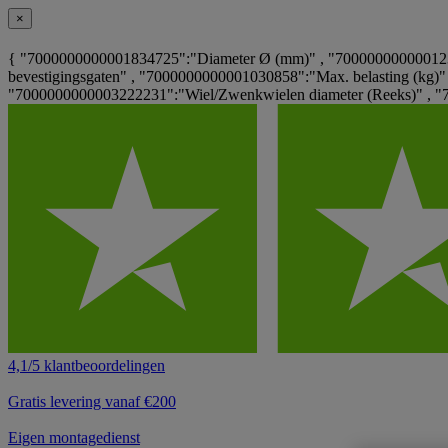
×
{ "7000000000001834725":"Diameter Ø (mm)" , "7000000000001233
bevestigingsgaten" , "7000000000001030858":"Max. belasting (kg)
"7000000000003222231":"Wiel/Zwenkwielen diameter (Reeks)" , "
4,1/5 klantbeoordelingen
Gratis levering vanaf €200
Eigen montagedienst