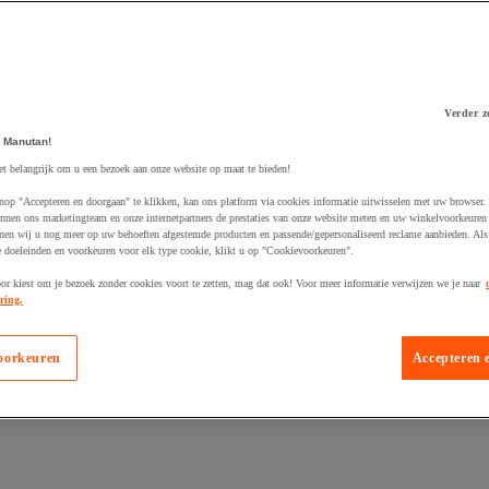
Verder z
 Manutan!
et belangrijk om u een bezoek aan onze website op maat te bieden!
 winkelwagen
nop "Accepteren en doorgaan" te klikken, kan ons platform via cookies informatie uitwisselen met uw browser.
nnen ons marketingteam en onze internetpartners de prestaties van onze website meten en uw winkelvoorkeuren 
nen wij u nog meer op uw behoeften afgestemde producten en passende/gepersonaliseerd reclame aanbieden. Als
 doeleinden en voorkeuren voor elk type cookie, klikt u op "Cookievoorkeuren".
oor kiest om je bezoek zonder cookies voort te zetten, mag dat ook! Voor meer informatie verwijzen we je naar
ring.
oorkeuren
Accepteren 