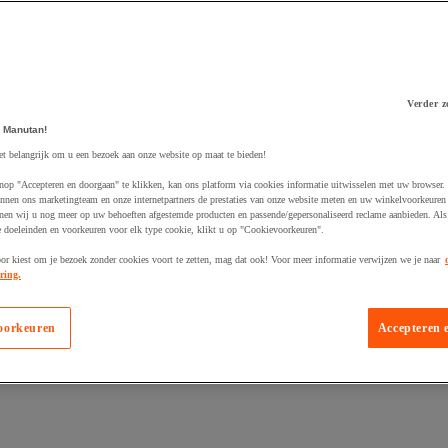
Verder z
 Manutan!
 winkelwagen
et belangrijk om u een bezoek aan onze website op maat te bieden!
nop "Accepteren en doorgaan" te klikken, kan ons platform via cookies informatie uitwisselen met uw browser.
nnen ons marketingteam en onze internetpartners de prestaties van onze website meten en uw winkelvoorkeuren 
nen wij u nog meer op uw behoeften afgestemde producten en passende/gepersonaliseerd reclame aanbieden. Als
 doeleinden en voorkeuren voor elk type cookie, klikt u op "Cookievoorkeuren".
oor kiest om je bezoek zonder cookies voort te zetten, mag dat ook! Voor meer informatie verwijzen we je naar
ring.
oorkeuren
Accepteren 