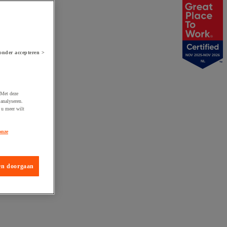
onder accepteren >
NOV 2025-NOV 2026
NL
 Met deze
analyseren.
 u meer wilt
onze
en doorgaan