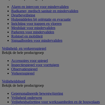
Alarm en intercom voor mindervaliden
Badkamer, medisch sanitair en mindervaliden
Deurbeveiliging
Hulpmiddelen bij oriëntatie en evacuatie
Inrichting voor trappen en vloeren
Meubilair voor mindervaliden
Parkeren voor mindervaliden
Rolstoel en mobiliteit
Signaalborden voor mindervaliden
Veiligheid- en verkeersspiegel
Bekijk de hele productgroep
Accessoires voor spiegel
Inspectiespiegel voor voertuigen
Observatiespiegel
Verkeersspiegel
Veiligheidsbord
Bekijk de hele productgroep
Gepersonaliseerde bewegwijzering
Veiligheid onderweg
Veiligheidsafzetting voor werkzaamheden en de bouwplaats