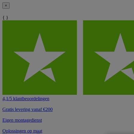
×
{ }
4,1/5 klantbeoordelingen
Gratis levering vanaf €200
Eigen montagedienst
Oplossingen op maat