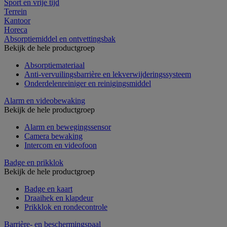
Sport en vrije tijd
Terrein
Kantoor
Horeca
Absorptiemiddel en ontvettingsbak
Bekijk de hele productgroep
Absorptiemateriaal
Anti-vervuilingsbarrière en lekverwijderingssysteem
Onderdelenreiniger en reinigingsmiddel
Alarm en videobewaking
Bekijk de hele productgroep
Alarm en bewegingssensor
Camera bewaking
Intercom en videofoon
Badge en prikklok
Bekijk de hele productgroep
Badge en kaart
Draaihek en klapdeur
Prikklok en rondecontrole
Barrière- en beschermingspaal