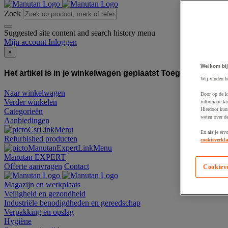
Zoek
Suggested site content and search history menu
Mijn account
Inloggen
×
Welkom bij
Het artikel is in je winkelwagen geplaatst
Toegevoegd aan
Wij vinden h
Naar winkelwagen
Door op de k
Verder winkelen
informatie ku
Hierdoor kun
Categorieën
weten over de
Aanbiedingen
En als je erv
Refurbished producten
cookieverkla
Manutan EXPERT
Offerte aanvragen
Contact
Cookiev
Magazijn en werkplaats
Veiligheid en gezondheid
Industriële benodigdheden en gereedschap
Verpakking en opslag
Hygiëne