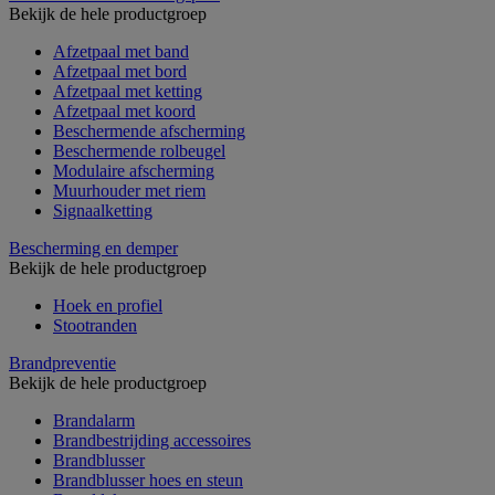
Bekijk de hele productgroep
Afzetpaal met band
Afzetpaal met bord
Afzetpaal met ketting
Afzetpaal met koord
Beschermende afscherming
Beschermende rolbeugel
Modulaire afscherming
Muurhouder met riem
Signaalketting
Bescherming en demper
Bekijk de hele productgroep
Hoek en profiel
Stootranden
Brandpreventie
Bekijk de hele productgroep
Brandalarm
Brandbestrijding accessoires
Brandblusser
Brandblusser hoes en steun