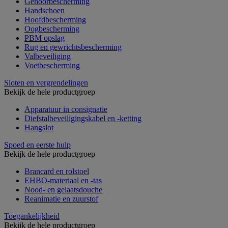
Gehoorbescherming
Handschoen
Hoofdbescherming
Oogbescherming
PBM opslag
Rug en gewrichtsbescherming
Valbeveiliging
Voetbescherming
Sloten en vergrendelingen
Bekijk de hele productgroep
Apparatuur in consignatie
Diefstalbeveiligingskabel en -ketting
Hangslot
Spoed en eerste hulp
Bekijk de hele productgroep
Brancard en rolstoel
EHBO-materiaal en -tas
Nood- en gelaatsdouche
Reanimatie en zuurstof
Toegankelijkheid
Bekijk de hele productgroep