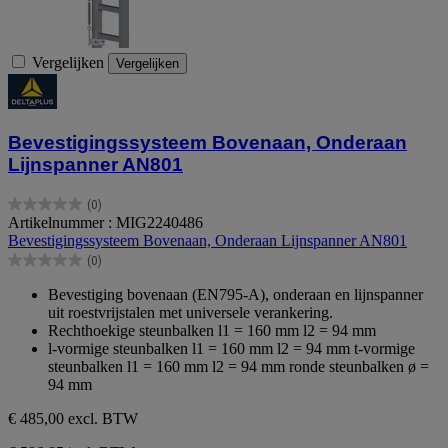
Vergelijken
Vergelijken
Bevestigingssysteem Bovenaan, Onderaan
Lijnspanner AN801
(0)
0.0
Artikelnummer : MIG2240486
van
Bevestigingssysteem Bovenaan, Onderaan Lijnspanner AN801
de
(0)
5
0.0
sterren.
van
Bevestiging bovenaan (EN795-A), onderaan en lijnspanner
de
uit roestvrijstalen met universele verankering.
5
Rechthoekige steunbalken l1 = 160 mm l2 = 94 mm
sterren.
l-vormige steunbalken l1 = 160 mm l2 = 94 mm t-vormige
steunbalken l1 = 160 mm l2 = 94 mm ronde steunbalken ø =
94 mm
€ 485,00
excl. BTW