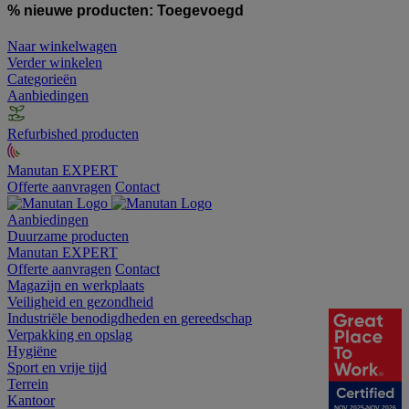
% nieuwe producten:
Toegevoegd
Naar winkelwagen
Verder winkelen
Categorieën
Aanbiedingen
Refurbished producten
Manutan EXPERT
Offerte aanvragen
Contact
Aanbiedingen
Duurzame producten
Manutan EXPERT
Offerte aanvragen
Contact
Magazijn en werkplaats
Veiligheid en gezondheid
Industriële benodigdheden en gereedschap
Verpakking en opslag
Hygiëne
Sport en vrije tijd
Terrein
Kantoor
NOV 2025-NOV 2026