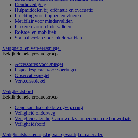
Deurbeveiliging
Hulpmiddelen bij oriëntatie en evacuatie
Inrichting voor trappen en vloeren
Meubilair voor mindervaliden
Parkeren voor mindervaliden
Rolstoel en mobiliteit
Signaalborden voor mindervaliden
Veiligheid- en verkeersspiegel
Bekijk de hele productgroep
Accessoires voor spiegel
Inspectiespiegel voor voertuigen
Observatiespiegel
Verkeersspiegel
Veiligheidsbord
Bekijk de hele productgroep
Gepersonaliseerde bewegwijzering
Veiligheid onderweg
Veiligheidsafzetting voor werkzaamheden en de bouwplaats
Veiligheidsbord
Veiligheidskast en opslag van gevaarlijke materialen