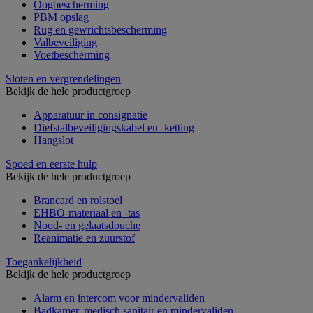
Oogbescherming
PBM opslag
Rug en gewrichtsbescherming
Valbeveiliging
Voetbescherming
Sloten en vergrendelingen
Bekijk de hele productgroep
Apparatuur in consignatie
Diefstalbeveiligingskabel en -ketting
Hangslot
Spoed en eerste hulp
Bekijk de hele productgroep
Brancard en rolstoel
EHBO-materiaal en -tas
Nood- en gelaatsdouche
Reanimatie en zuurstof
Toegankelijkheid
Bekijk de hele productgroep
Alarm en intercom voor mindervaliden
Badkamer, medisch sanitair en mindervaliden