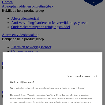
Horeca
NL
Absorptiemiddel en ontvettingsbak
Bekijk de hele productgroep
Absorptiemateriaal
Anti-vervuilingsbarrière en lekverwijderingssysteem
Onderdelenreiniger en reinigingsmiddel
Alarm en videobewaking
Bekijk de hele productgroep
Alarm en bewegingssensor
Camera bewaking
Intercom en videofoon
Badge en prikklok
Bekijk de hele productgroep
Badge en kaart
Verder zonder accepteren >
Draaihek en klapdeur
Welkom bij Manutan!
Prikklok en rondecontrole
Wij vinden het belangrijk om u een bezoek aan onze website op maat te bieden!
Barrière- en beschermingspaal
Door op de knop "Accepteren en doorgaan" te klikken, kan ons platform via cookies
Bekijk de hele productgroep
informatie uitwisselen met uw browser. Met deze informatie kunnen ons marketingteam
en onze internetpartners de prestaties van onze website meten en uw winkelvoorkeuren
Afzetpaal met band