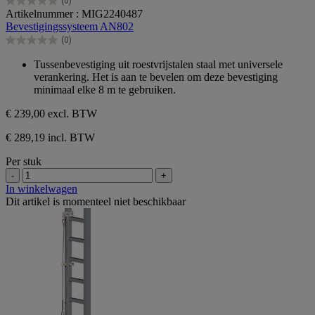
(0)
0.0
Artikelnummer : MIG2240487
van
Bevestigingssysteem AN802
de
(0)
5
0.0
sterren.
van
Tussenbevestiging uit roestvrijstalen staal met universele
de
verankering. Het is aan te bevelen om deze bevestiging
5
minimaal elke 8 m te gebruiken.
sterren.
€ 239,00
excl. BTW
€ 289,19 incl. BTW
Per stuk
-
+
In winkelwagen
Dit artikel is momenteel niet beschikbaar