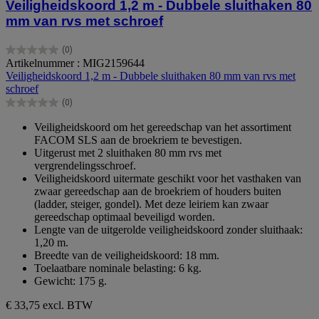
Veiligheidskoord 1,2 m - Dubbele sluithaken 80
mm van rvs met schroef
(0)
0.0
Artikelnummer : MIG2159644
van
Veiligheidskoord 1,2 m - Dubbele sluithaken 80 mm van rvs met
de
schroef
5
(0)
sterren.
0.0
van
Veiligheidskoord om het gereedschap van het assortiment
de
FACOM SLS aan de broekriem te bevestigen.
5
Uitgerust met 2 sluithaken 80 mm rvs met
sterren.
vergrendelingsschroef.
Veiligheidskoord uitermate geschikt voor het vasthaken van
zwaar gereedschap aan de broekriem of houders buiten
(ladder, steiger, gondel). Met deze leiriem kan zwaar
gereedschap optimaal beveiligd worden.
Lengte van de uitgerolde veiligheidskoord zonder sluithaak:
1,20 m.
Breedte van de veiligheidskoord: 18 mm.
Toelaatbare nominale belasting: 6 kg.
Gewicht: 175 g.
€ 33,75
excl. BTW