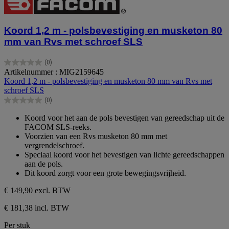
Koord 1,2 m - polsbevestiging en musketon 80
mm van Rvs met schroef SLS
(0)
0.0
Artikelnummer : MIG2159645
van
Koord 1,2 m - polsbevestiging en musketon 80 mm van Rvs met
de
schroef SLS
5
(0)
sterren.
0.0
van
Koord voor het aan de pols bevestigen van gereedschap uit de
de
FACOM SLS-reeks.
5
Voorzien van een Rvs musketon 80 mm met
sterren.
vergrendelschroef.
Speciaal koord voor het bevestigen van lichte gereedschappen
aan de pols.
Dit koord zorgt voor een grote bewegingsvrijheid.
€ 149,90
excl. BTW
€ 181,38 incl. BTW
Per stuk