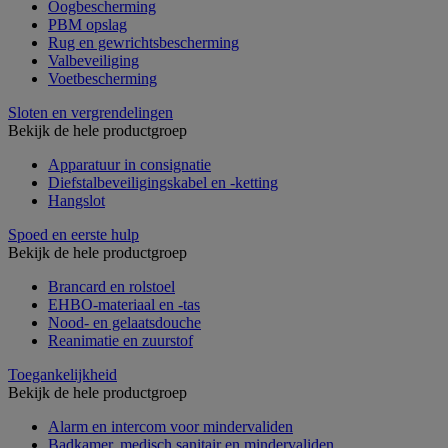
Oogbescherming
PBM opslag
Rug en gewrichtsbescherming
Valbeveiliging
Voetbescherming
Sloten en vergrendelingen
Bekijk de hele productgroep
Apparatuur in consignatie
Diefstalbeveiligingskabel en -ketting
Hangslot
Spoed en eerste hulp
Bekijk de hele productgroep
Brancard en rolstoel
EHBO-materiaal en -tas
Nood- en gelaatsdouche
Reanimatie en zuurstof
Toegankelijkheid
Bekijk de hele productgroep
Alarm en intercom voor mindervaliden
Badkamer, medisch sanitair en mindervaliden