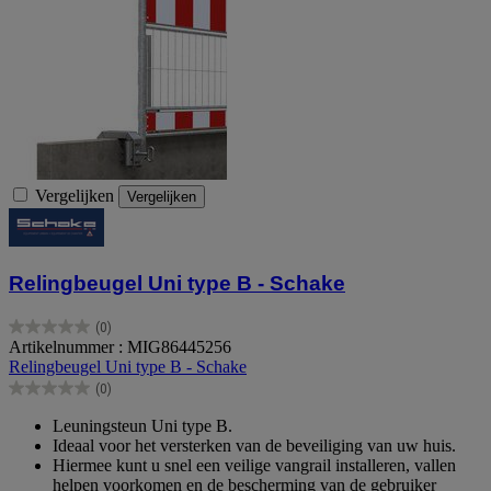
Vergelijken
Vergelijken
Relingbeugel Uni type B - Schake
(0)
0.0
Artikelnummer : MIG86445256
van
Relingbeugel Uni type B - Schake
de
(0)
5
0.0
sterren.
van
Leuningsteun Uni type B.
de
Ideaal voor het versterken van de beveiliging van uw huis.
5
Hiermee kunt u snel een veilige vangrail installeren, vallen
sterren.
helpen voorkomen en de bescherming van de gebruiker