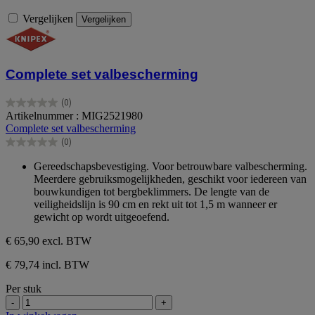
Vergelijken
Vergelijken
Complete set valbescherming
(0)
0.0
Artikelnummer : MIG2521980
van
Complete set valbescherming
de
(0)
5
0.0
sterren.
van
Gereedschapsbevestiging. Voor betrouwbare valbescherming.
de
Meerdere gebruiksmogelijkheden, geschikt voor iedereen van
5
bouwkundigen tot bergbeklimmers. De lengte van de
sterren.
veiligheidslijn is 90 cm en rekt uit tot 1,5 m wanneer er
gewicht op wordt uitgeoefend.
€ 65,90
excl. BTW
€ 79,74 incl. BTW
Per stuk
-
+