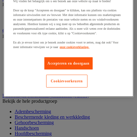
Wij vinden het belangrijk om u een bezoek aan onze website op maat te bieden!
Bekijk de hele productgroep
Door op de knop "Accepteren en doorgaan" te klikken, kan ons platform via cookies
Elektrostimulatie en echografie
informatie uitwisselen met uw browser. Met deze informatie kunnen ons marketingteam
Revalidatie
en onze internetpartners de prestaties van onze website meten en uw winkelvoorkeuren
analyseren. Hierdoor kunnen wij u nog meer op uw behoeften afgestemde producten en
passende/gepersonaliseerd reclame aanbieden. Als u meer wilt weten over de doeleinden
Opvangbak en opvangmaterieel
en voorkeuren voor elk type cookie, klikt u op "Cookievoorkeuren".
Bekijk de hele productgroep
En als je ervoor kiest om je bezoek zonder cookies voort te zetten, mag dat ook! Voor
Aftapsteun voor vaten
meer informatie verwijzen we je naar
onze cookieverklaring.
Containers voor buitenopslag
Gasflessenopslag
Laboratoriumlade
Accepteren en doorgaan
Mobiele opvangbak
Opslagbox
Opvangbak
Cookievoorkeuren
Werkplatform
Persoonlijke beschermingsmiddelen (PBM's)
Bekijk de hele productgroep
Adembescherming
Beschermende kleding en werkkleding
Gehoorbescherming
Handschoen
Hoofdbescherming