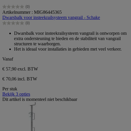
(0)
0.0
Artikelnummer : MIG86445365
van
Dwarsbalk voor insteekrailsysteem vangrail - Schake
de
(0)
5
0.0
sterren.
van
Dwarsbalk voor insteekrailsysteem vangrail is ontworpen om
de
extra ondersteuning te bieden en de stabiliteit van vangrail
5
structuren te waarborgen.
sterren.
Het is ideaal voor installaties in gebieden met veel verkeer.
Vanaf
€ 57,90
excl. BTW
€ 70,06 incl. BTW
Per stuk
Bekijk 3 opties
Dit artikel is momenteel niet beschikbaar