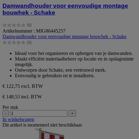
Damwandhouder voor eenvoudige montage
bouwhek - Schake
(0)
0.0
Artikelnummer : MIG86445257
van
Damwandhouder voor eenvoudige montage bouwhek - Schake
de
(0)
5
0.0
sterren.
van
Ideaal voor het organiseren en opbergen van je damwanden.
de
Maakt efficiënt materiaalbeheer op locatie en in opslagruimte
5
mogelijk.
sterren.
Ontworpen door Schake, een vertrouwd merk.
Eenvoudig te gebruiken en te installeren.
€ 122,75
excl. BTW
€ 148,53 incl. BTW
Per stuk
-
+
In winkelwagen
Dit artikel is momenteel niet beschikbaar