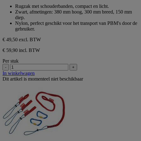
sterren.
van
Rugzak met schouderbanden, compact en licht.
1
de
Zwart, afmetingen: 380 mm hoog, 300 mm breed, 150 mm
beoordeling
5
diep.
sterren.
Nylon, perfect geschikt voor het transport van PBM's door de
1
gebruiker.
beoordeling
€ 49,50
excl. BTW
€ 59,90 incl. BTW
Per stuk
-
+
In winkelwagen
Dit artikel is momenteel niet beschikbaar