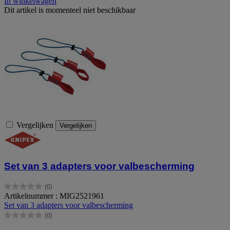
In winkelwagen
Dit artikel is momenteel niet beschikbaar
Vergelijken
Vergelijken
Set van 3 adapters voor valbescherming
(0)
0.0
Artikelnummer : MIG2521961
van
Set van 3 adapters voor valbescherming
de
(0)
5
0.0
sterren.
van