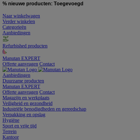
% nieuwe producten:
Toegevoegd
Naar winkelwagen
Verder winkelen
Categorieën
Aanbiedingen
Refurbished producten
Manutan EXPERT
Offerte aanvragen
Contact
Aanbiedingen
Duurzame producten
Manutan EXPERT
Offerte aanvragen
Contact
Magazijn en werkplaats
Veiligheid en gezondheid
Industriële benodigdheden en gereedschap
Verpakking en opslag
Hygiëne
Sport en vrije tijd
Terrein
Kantoor