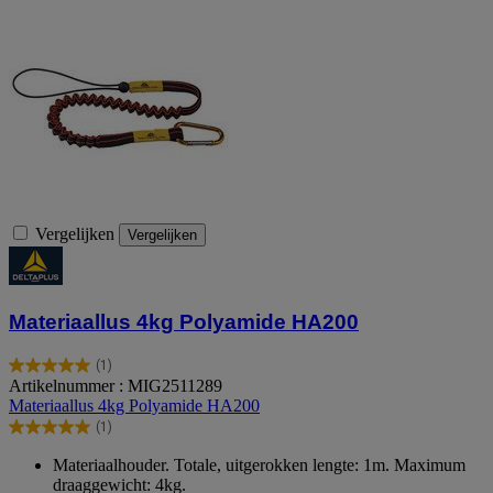
Vergelijken
Vergelijken
Materiaallus 4kg Polyamide HA200
(1)
5.0
Artikelnummer : MIG2511289
van
Materiaallus 4kg Polyamide HA200
de
(1)
5
5.0
sterren.
van
Materiaalhouder. Totale, uitgerokken lengte: 1m. Maximum
1
de
draaggewicht: 4kg.