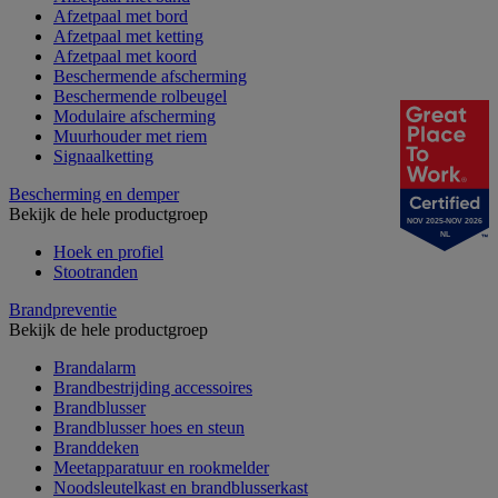
Afzetpaal met bord
Afzetpaal met ketting
Afzetpaal met koord
Beschermende afscherming
Beschermende rolbeugel
Modulaire afscherming
Muurhouder met riem
Signaalketting
Bescherming en demper
Bekijk de hele productgroep
NOV 2025-NOV 2026
NL
Hoek en profiel
Stootranden
Brandpreventie
Bekijk de hele productgroep
Brandalarm
Brandbestrijding accessoires
Brandblusser
Brandblusser hoes en steun
Branddeken
Meetapparatuur en rookmelder
Noodsleutelkast en brandblusserkast