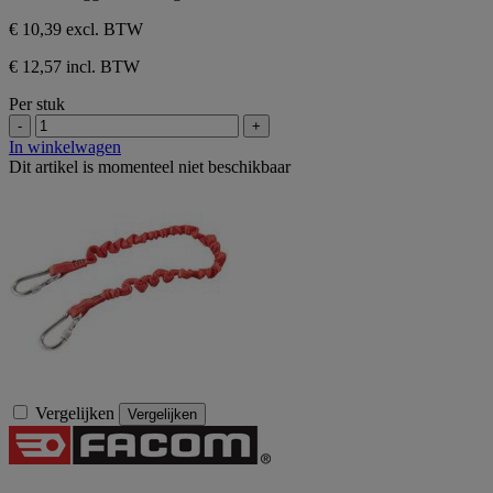
beoordeling
5
sterren.
€ 10,39
excl. BTW
1
beoordeling
€ 12,57 incl. BTW
Per stuk
-
+
In winkelwagen
Dit artikel is momenteel niet beschikbaar
Vergelijken
Vergelijken