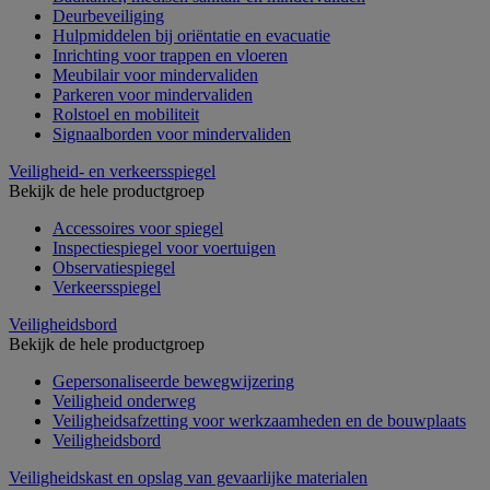
Deurbeveiliging
Hulpmiddelen bij oriëntatie en evacuatie
Inrichting voor trappen en vloeren
Meubilair voor mindervaliden
Parkeren voor mindervaliden
Rolstoel en mobiliteit
Signaalborden voor mindervaliden
Veiligheid- en verkeersspiegel
Bekijk de hele productgroep
Accessoires voor spiegel
Inspectiespiegel voor voertuigen
Observatiespiegel
Verkeersspiegel
Veiligheidsbord
Bekijk de hele productgroep
Gepersonaliseerde bewegwijzering
Veiligheid onderweg
Veiligheidsafzetting voor werkzaamheden en de bouwplaats
Veiligheidsbord
Veiligheidskast en opslag van gevaarlijke materialen