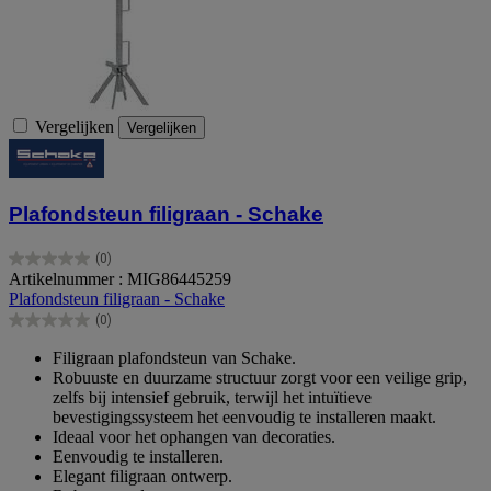
Vergelijken
Vergelijken
Plafondsteun filigraan - Schake
(0)
0.0
Artikelnummer : MIG86445259
van
Plafondsteun filigraan - Schake
de
(0)
5
0.0
sterren.
van
Filigraan plafondsteun van Schake.
de
Robuuste en duurzame structuur zorgt voor een veilige grip,
5
zelfs bij intensief gebruik, terwijl het intuïtieve
sterren.
bevestigingssysteem het eenvoudig te installeren maakt.
Ideaal voor het ophangen van decoraties.
Eenvoudig te installeren.
Elegant filigraan ontwerp.