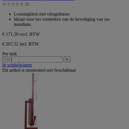
de
(0)
5
0.0
sterren.
van
Leuningklem met vleugelmoer.
de
Ideaal voor het versterken van de beveiliging van uw
5
installatie.
sterren.
€ 171,50
excl. BTW
€ 207,52 incl. BTW
Per stuk
-
+
In winkelwagen
Dit artikel is momenteel niet beschikbaar