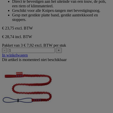
Direct te bevestigen aan het uiteinde van een touw, de pols,
de
een riem of klimmaterieel.
5
Geschikt voor alle Knipex-tangen met bevestigingsoog.
sterren.
Gesp met gestikte platte band, gestikt aantrekkoord en
stoppers.
€ 23,75
excl. BTW
€ 28,74 incl. BTW
Pakket van 3
€ 7,92 excl. BTW per stuk
-
+
In winkelwagen
Dit artikel is momenteel niet beschikbaar