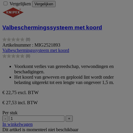
Vergelijken
Vergelijken
Valbeschermingssysteem met koord
(0)
0.0
Artikelnummer : MIG2521893
van
Valbeschermingssysteem met koord
de
(0)
5
0.0
sterren.
van
Voorkomt verlies van gereedschap, verwondingen en
de
beschadigingen.
5
Het koord van geweven en geplooid lint wordt onder
sterren.
belasting uitgerekt tot een lengte van ongeveer 1,5 m.
€ 22,75
excl. BTW
€ 27,53 incl. BTW
Per stuk
-
+
In winkelwagen
Dit artikel is momenteel niet beschikbaar