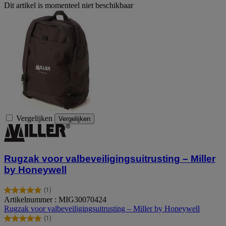
Dit artikel is momenteel niet beschikbaar
Vergelijken
Vergelijken
Rugzak voor valbeveiligingsuitrusting – Miller
by Honeywell
(1)
5.0
Artikelnummer : MIG30070424
van
Rugzak voor valbeveiligingsuitrusting – Miller by Honeywell
de
(1)
5
5.0