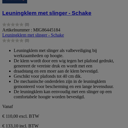
Leuningklem met slinger - Schake
(0)
0.0
Artikelnummer : MIG86445184
van
Leuningklem met slinger - Schake
de
(0)
5
0.0
sterren.
van
Leuningklem met slinger als valbeveiliging bij
de
werkzaamheden op hoogte.
5
De klem wordt door een wig tegen het plafond gedrukt,
sterren.
genereert de vereiste druk en wordt met een
draadstang en een moer aan de klem bevestigd.
Geschikt voor plafonds tot 40 cm dik.
De mechanische onderdelen zijn in de leuningklem
gemonteerd voor bescherming en een lange levensduur.
De leuningklem kan eenvoudig met een slinger op een
comfortabele hoogte worden bevestigd.
Vanaf
€ 110,00
excl. BTW
€ 133,10 incl. BTW