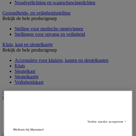
Noodverlichting en waarschuwingslichten
Gezondheids- en veiligheidsstelling
Bekijk de hele productgroep
Stelling voor medische omgevingen
Stellingen voor opvang en veiligheid
Kluis, kast en sleutelkastje
Bekijk de hele productgroep
Accessoires voor kluizen, kasten en sleutelkasten
Kluis
Sleutelkast
Sleutelkastje
Veiligheidskast
Medische apparatuur en meubilair
Bekijk de hele productgroep
Apotheekkast
Apparatuur voor algemene medische diagnose
Meubilair en benodigdheden voor medische praktijk
Verder zonder accepteren >
Onderzoekstafel, -scherm en -stoel
Welkom bij Manutan!
Medische hulpmiddelen en oefentherapie