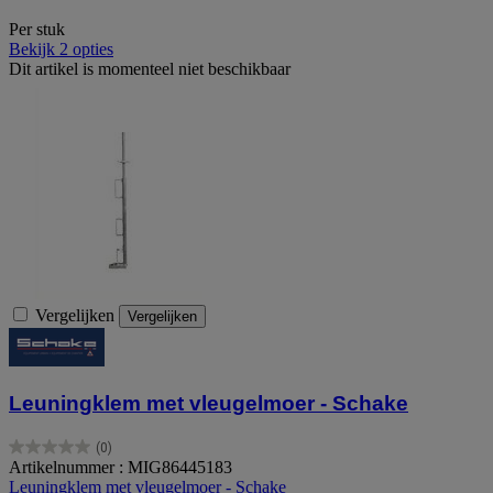
Per stuk
Bekijk 2 opties
Dit artikel is momenteel niet beschikbaar
Vergelijken
Vergelijken
Leuningklem met vleugelmoer - Schake
(0)
0.0
Artikelnummer : MIG86445183
van
Leuningklem met vleugelmoer - Schake