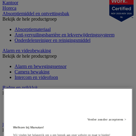
Kantoor
Horeca
Absorptiemiddel en ontvettingsbak
NOV 2025-NOV 2026
NL
Bekijk de hele productgroep
Absorptiemateriaal
Anti-vervuilingsbarrière en lekverwijderingssysteem
Onderdelenreiniger en reinigingsmiddel
Alarm en videobewaking
Bekijk de hele productgroep
Alarm en bewegingssensor
Camera bewaking
Intercom en videofoon
Badge en prikklok
Bekijk de hele productgroep
Badge en kaart
Draaihek en klapdeur
Prikklok en rondecontrole
Verder zonder accepteren >
Barrière- en beschermingspaal
Welkom bij Manutan!
Bekijk de hele productgroep
Wij vinden het belangrijk om u een bezoek aan onze website op maat te bieden!