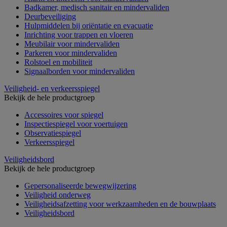
Badkamer, medisch sanitair en mindervaliden
Deurbeveiliging
Hulpmiddelen bij oriëntatie en evacuatie
Inrichting voor trappen en vloeren
Meubilair voor mindervaliden
Parkeren voor mindervaliden
Rolstoel en mobiliteit
Signaalborden voor mindervaliden
Veiligheid- en verkeersspiegel
Bekijk de hele productgroep
Accessoires voor spiegel
Inspectiespiegel voor voertuigen
Observatiespiegel
Verkeersspiegel
Veiligheidsbord
Bekijk de hele productgroep
Gepersonaliseerde bewegwijzering
Veiligheid onderweg
Veiligheidsafzetting voor werkzaamheden en de bouwplaats
Veiligheidsbord