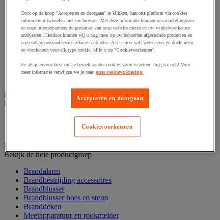
Afzetpaal met band
Door op de knop "Accepteren en doorgaan" te klikken, kan ons platform via cookies
Afzetpaal met bord
informatie uitwisselen met uw browser. Met deze informatie kunnen ons marketingteam
Afzetpaal met ketting
en onze internetpartners de prestaties van onze website meten en uw winkelvoorkeuren
Afzetpaal met koord
analyseren. Hierdoor kunnen wij u nog meer op uw behoeften afgestemde producten en
Beschermende afscherming
passende/gepersonaliseerd reclame aanbieden. Als u meer wilt weten over de doeleinden
Beschermende rolbeugel
en voorkeuren voor elk type cookie, klikt u op "Cookievoorkeuren".
Modulaire afscherming
En als je ervoor kiest om je bezoek zonder cookies voort te zetten, mag dat ook! Voor
Muurhouder met riem
meer informatie verwijzen we je naar
onze cookieverklaring.
Signaalketting
Bescherming en demper
Accepteren en doorgaan
Bekijk de hele productgroep
Hoek en profiel
Cookievoorkeuren
Stootranden
Brandpreventie
Bekijk de hele productgroep
Brandalarm
Brandbestrijding accessoires
Brandblusser
Brandblusser hoes en steun
Branddeken
Meetapparatuur en rookmelder