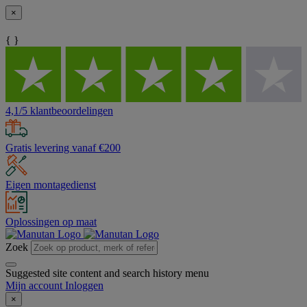
×
{ }
4,1/5 klantbeoordelingen
Gratis levering vanaf €200
Eigen montagedienst
Oplossingen op maat
Zoek
Suggested site content and search history menu
Mijn account
Inloggen
×