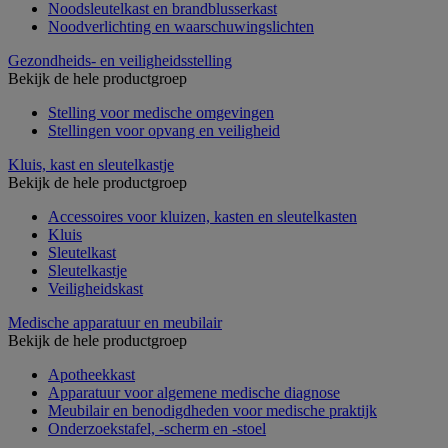
Noodsleutelkast en brandblusserkast
Noodverlichting en waarschuwingslichten
Gezondheids- en veiligheidsstelling
Bekijk de hele productgroep
Stelling voor medische omgevingen
Stellingen voor opvang en veiligheid
Kluis, kast en sleutelkastje
Bekijk de hele productgroep
Accessoires voor kluizen, kasten en sleutelkasten
Kluis
Sleutelkast
Sleutelkastje
Veiligheidskast
Medische apparatuur en meubilair
Bekijk de hele productgroep
Apotheekkast
Apparatuur voor algemene medische diagnose
Meubilair en benodigdheden voor medische praktijk
Onderzoekstafel, -scherm en -stoel