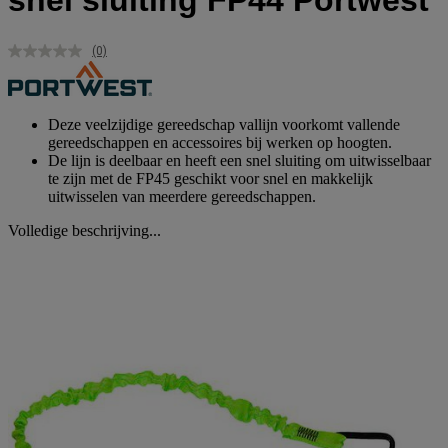
snel sluiting FP44 Portwest
(0)
Geen
scorewaarde.
Dezelfde
paginalink.
Deze veelzijdige gereedschap vallijn voorkomt vallende
gereedschappen en accessoires bij werken op hoogten.
De lijn is deelbaar en heeft een snel sluiting om uitwisselbaar
te zijn met de FP45 geschikt voor snel en makkelijk
uitwisselen van meerdere gereedschappen.
Volledige beschrijving...