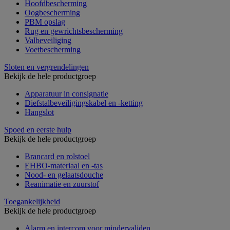
Hoofdbescherming
Oogbescherming
PBM opslag
Rug en gewrichtsbescherming
Valbeveiliging
Voetbescherming
Sloten en vergrendelingen
Bekijk de hele productgroep
Apparatuur in consignatie
Diefstalbeveiligingskabel en -ketting
Hangslot
Spoed en eerste hulp
Bekijk de hele productgroep
Brancard en rolstoel
EHBO-materiaal en -tas
Nood- en gelaatsdouche
Reanimatie en zuurstof
Toegankelijkheid
Bekijk de hele productgroep
Alarm en intercom voor mindervaliden