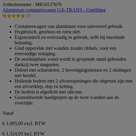
5.0
Artikelnummer : MIG6537670
van
Aluminium containerwagen G®-TRANS - Gmöhling
de
(1)
5
5.0
sterren.
van
Containerwagen van aluminium voor universeel gebruik.
1
de
Hygiënisch, geurloos en roest niet.
beoordeling
5
Ergonomisch en eenvoudig in gebruik, zelfs bij maximale
sterren.
belasting.
1
Glad oppervlak met wanden zonder ribbels, voor een
beoordeling
eenvoudige reiniging.
De neerklapbare wand wordt in geopende stand gehouden
dankzij twee magneten.
Deksel met scharnieren, 2 bevestigingsriemen en 2 sluitingen
met hendel.
Hellende bodem met 2 afvoeropeningen die uitgerust zijn met
een afvoerklep, dop en ketting.
De bodem is afgedicht met silicone.
Geanodiseerde handgrepen op de twee wanden aan de
voorzijde.
Vanaf
€ 1.095,00
excl. BTW
€ 1.324,95 incl. BTW