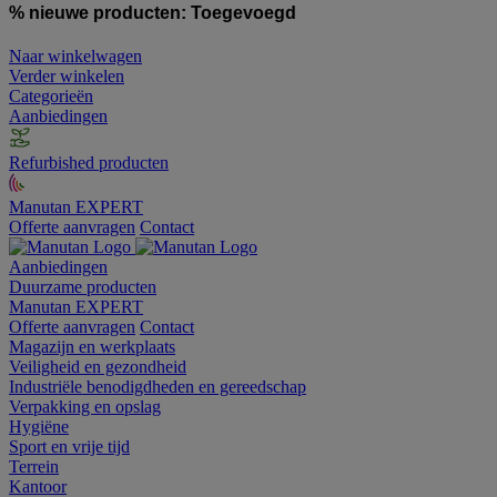
% nieuwe producten:
Toegevoegd
Naar winkelwagen
Verder winkelen
Categorieën
Aanbiedingen
Refurbished producten
Manutan EXPERT
Offerte aanvragen
Contact
Aanbiedingen
Duurzame producten
Manutan EXPERT
Offerte aanvragen
Contact
Magazijn en werkplaats
Veiligheid en gezondheid
Industriële benodigdheden en gereedschap
Verpakking en opslag
Hygiëne
Sport en vrije tijd
Terrein
Kantoor