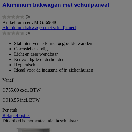
Aluminium bakwagen met schuifpaneel
(0)
0.0
Artikelnummer : MIG369086
van
Aluminium bakwagen met schuifpaneel
de
(0)
5
0.0
sterren.
van
Stabiliteit versterkt met gegroefde wanden.
de
Corrosiebestendig.
5
Licht en zeer wendbaar.
sterren.
Eenvoudig te onderhouden.
Hygiënisch.
Ideaal voor de industrie of in ziekenhuizen
Vanaf
€ 755,00
excl. BTW
€ 913,55 incl. BTW
Per stuk
Bekijk 4 opties
Dit artikel is momenteel niet beschikbaar