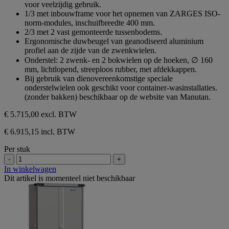
voor veelzijdig gebruik.
5
1/3 met inbouwframe voor het opnemen van ZARGES ISO-
sterren.
norm-modules, inschuifbreedte 400 mm.
2/3 met 2 vast gemonteerde tussenbodems.
Ergonomische duwbeugel van geanodiseerd aluminium
profiel aan de zijde van de zwenkwielen.
Onderstel: 2 zwenk- en 2 bokwielen op de hoeken, ∅ 160
mm, lichtlopend, streeploos rubber, met afdekkappen.
Bij gebruik van dienovereenkomstige speciale
onderstelwielen ook geschikt voor container-wasinstallaties.
(zonder bakken) beschikbaar op de website van Manutan.
€ 5.715,00
excl. BTW
€ 6.915,15 incl. BTW
Per stuk
-
+
In winkelwagen
Dit artikel is momenteel niet beschikbaar