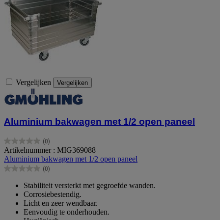
Vergelijken
Vergelijken
Aluminium bakwagen met 1/2 open paneel
(0)
0.0
Artikelnummer : MIG369088
van
Aluminium bakwagen met 1/2 open paneel
de
(0)
5
0.0
sterren.
van
Stabiliteit versterkt met gegroefde wanden.
de
Corrosiebestendig.
5
Licht en zeer wendbaar.
sterren.
Eenvoudig te onderhouden.