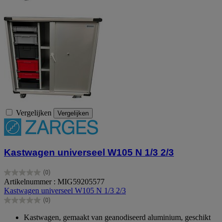
Vergelijken
Vergelijken
Kastwagen universeel W105 N 1/3 2/3
(0)
0.0
Artikelnummer : MIG59205577
van
Kastwagen universeel W105 N 1/3 2/3
de
(0)
5
0.0
sterren.
van
Kastwagen, gemaakt van geanodiseerd aluminium, geschikt
de