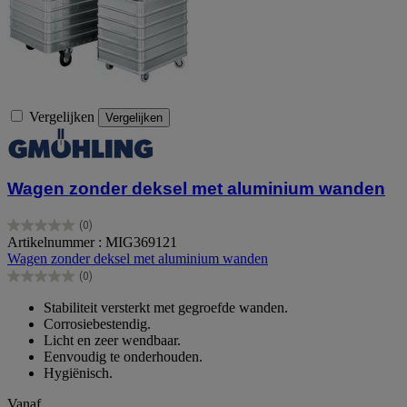
Vergelijken
Vergelijken
Wagen zonder deksel met aluminium wanden
(0)
0.0
Artikelnummer : MIG369121
van
Wagen zonder deksel met aluminium wanden
de
(0)
5
0.0
sterren.
van
Stabiliteit versterkt met gegroefde wanden.
de
Corrosiebestendig.
5
Licht en zeer wendbaar.
sterren.
Eenvoudig te onderhouden.
Hygiënisch.
Vanaf