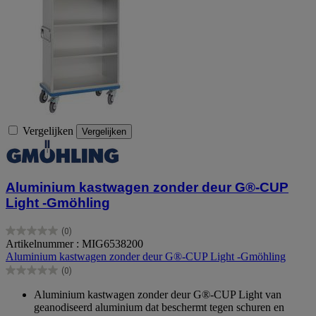
Vergelijken
Vergelijken
Aluminium kastwagen zonder deur G®-CUP
Light -Gmöhling
(0)
0.0
Artikelnummer : MIG6538200
van
Aluminium kastwagen zonder deur G®-CUP Light -Gmöhling
de
(0)
5
0.0
sterren.
van
Aluminium kastwagen zonder deur G®-CUP Light van
de
geanodiseerd aluminium dat beschermt tegen schuren en
5