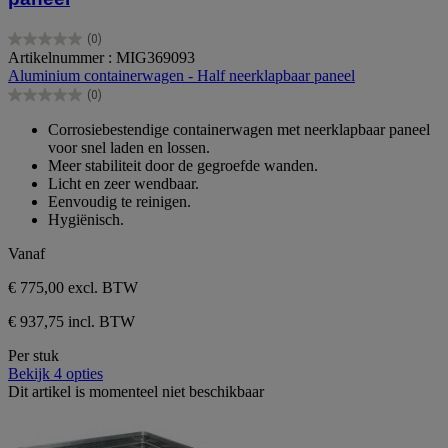
(0)
0.0
Artikelnummer : MIG369093
van
Aluminium containerwagen - Half neerklapbaar paneel
de
(0)
5
0.0
sterren.
van
Corrosiebestendige containerwagen met neerklapbaar paneel
de
voor snel laden en lossen.
5
Meer stabiliteit door de gegroefde wanden.
sterren.
Licht en zeer wendbaar.
Eenvoudig te reinigen.
Hygiënisch.
Vanaf
€ 775,00
excl. BTW
€ 937,75 incl. BTW
Per stuk
Bekijk 4 opties
Dit artikel is momenteel niet beschikbaar