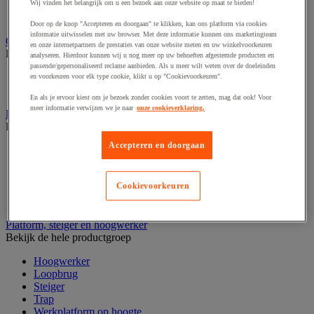
Laboratoriumladekast
Wij vinden het belangrijk om u een bezoek aan onze website op maat te bieden!
Laboratoriumtafel
Door op de knop "Accepteren en doorgaan" te klikken, kan ons platform via cookies
informatie uitwisselen met uw browser. Met deze informatie kunnen ons marketingteam
Opstapkruk, trap en ladder
en onze internetpartners de prestaties van onze website meten en uw winkelvoorkeuren
Bekijk de hele productgroep
analyseren. Hierdoor kunnen wij u nog meer op uw behoeften afgestemde producten en
passende/gepersonaliseerd reclame aanbieden. Als u meer wilt weten over de doeleinden
Ladder
en voorkeuren voor elk type cookie, klikt u op "Cookievoorkeuren".
Trapladder en opstapkruk
En als je ervoor kiest om je bezoek zonder cookies voort te zetten, mag dat ook! Voor
meer informatie verwijzen we je naar
onze cookieverklaring.
Palletwagen
Bekijk de hele productgroep
Accepteren en doorgaan
Elektrische pallettruck
Handpallettruck
Hoogheffende pallettruck
Cookievoorkeuren
Pallettruck met weegsysteem
Stapelaar
Platform, steiger en hoogwerker
Bekijk de hele productgroep
Hoogwerker
Loopbrug
Steiger
Trap
Werkplatform op hoogte