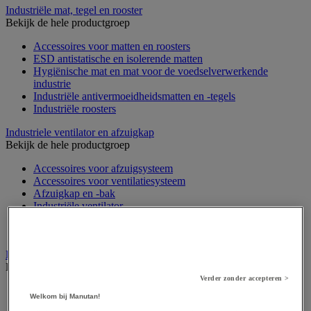
Industriële mat, tegel en rooster
Bekijk de hele productgroep
Accessoires voor matten en roosters
ESD antistatische en isolerende matten
Hygiënische mat en mat voor de voedselverwerkende
industrie
Industriële antivermoeidheidsmatten en -tegels
Industriële roosters
Industriele ventilator en afzuigkap
Bekijk de hele productgroep
Accessoires voor afzuigsysteem
Accessoires voor ventilatiesysteem
Afzuigkap en -bak
Industriële ventilator
Koppeling en verluchtingskoker
Rook afzuigkap
Laboratoriummeubilair
Bekijk de hele productgroep
Verder zonder accepteren >
Accessoires voor laboratoria
Welkom bij Manutan!
Laboratoriumkast