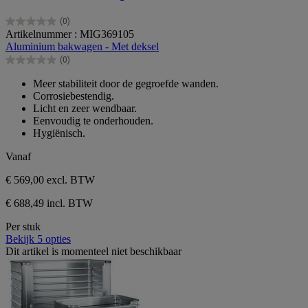
(0)
0.0
Artikelnummer : MIG369105
van
Aluminium bakwagen - Met deksel
de
(0)
5
0.0
sterren.
van
Meer stabiliteit door de gegroefde wanden.
de
Corrosiebestendig.
5
Licht en zeer wendbaar.
sterren.
Eenvoudig te onderhouden.
Hygiënisch.
Vanaf
€ 569,00
excl. BTW
€ 688,49 incl. BTW
Per stuk
Bekijk 5 opties
Dit artikel is momenteel niet beschikbaar