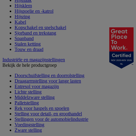
Hijshaak
Hijsklem
Hijspoelie en -katrol
Hijsring
Kabel
Kopschakel en snelschakel
Sjorband en trekstang
Spanband
Stalen ketting
Touw en draad
Industriële en magazijnstellingen
NOV 2025-NOV 2026
Bekijk de hele productgroep
NL
Doorschuifstelling en doorrolstelling
Draagarmstelling voor lange lasten
Entresol voor magazijn
Lichte stelling
Middelzware stelling
Palletstelling
Rek voor haspels en spoelen
Stelling voor detail- en groothandel
Stellingen voor de automobielindustrie
Voedingstelling
Zware stelling