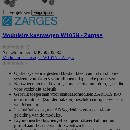
Vergelijken
Vergelijken
Modulaire kastwagen W105N - Zarges
(0)
0.0
Artikelnummer : MIG59205580
van
Modulaire kastwagen W105N - Zarges
de
(0)
5
0.0
sterren.
van
Op het systeem afgestemd bestanddeel van het modulaire
de
systeem van Zarges voor efficiënte logistieke processen.
5
Kastwagen, gemaakt van geanodiseerd aluminium, geschikt
sterren.
voor veelzijdig gebruik.
Gebruik toegestaan voor standaardmodules ZARGES ISO-
norm-modules. (Zonder bakken) beschikbaar op de website
van Manutan.
Inschuifrails vast, met ABS-geleiders voor een vlotte
geleiding van de modules.
Ergonomische duwbeugel van geanodiseerd aluminium
profiel aan de zijde van de zwenkwielen.