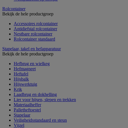
Rolcontainer
Bekijk de hele productgroep
Accessoires rolcontainer
Antidiefstal rolcontainer
Nestbare rolcontainer
Rolcontainer standaard
Stapelaar, takel en hefapparatuur
Bekijk de hele productgroep
Hefbrug en wielkeg
Hefmagneet
Heftafel
Hijsbalk
Hijswerktuig
Krik
Laadbrug en dokhelling
Lier voor hijsen, slepen en trekken
Materiaalheffer
Palletheftoestel
Stapelaar
Veiligheidsstandaard en steun
Vijzel