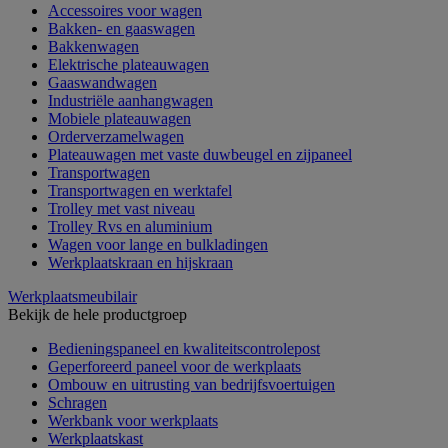
Accessoires voor wagen
Bakken- en gaaswagen
Bakkenwagen
Elektrische plateauwagen
Gaaswandwagen
Industriële aanhangwagen
Mobiele plateauwagen
Orderverzamelwagen
Plateauwagen met vaste duwbeugel en zijpaneel
Transportwagen
Transportwagen en werktafel
Trolley met vast niveau
Trolley Rvs en aluminium
Wagen voor lange en bulkladingen
Werkplaatskraan en hijskraan
Werkplaatsmeubilair
Bekijk de hele productgroep
Bedieningspaneel en kwaliteitscontrolepost
Geperforeerd paneel voor de werkplaats
Ombouw en uitrusting van bedrijfsvoertuigen
Schragen
Werkbank voor werkplaats
Werkplaatskast