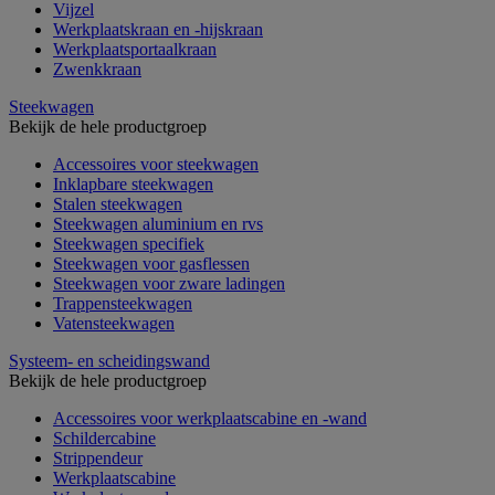
Vijzel
Werkplaatskraan en -hijskraan
Werkplaatsportaalkraan
Zwenkkraan
Steekwagen
Bekijk de hele productgroep
Accessoires voor steekwagen
Inklapbare steekwagen
Stalen steekwagen
Steekwagen aluminium en rvs
Steekwagen specifiek
Steekwagen voor gasflessen
Steekwagen voor zware ladingen
Trappensteekwagen
Vatensteekwagen
Systeem- en scheidingswand
Bekijk de hele productgroep
Accessoires voor werkplaatscabine en -wand
Schildercabine
Strippendeur
Werkplaatscabine