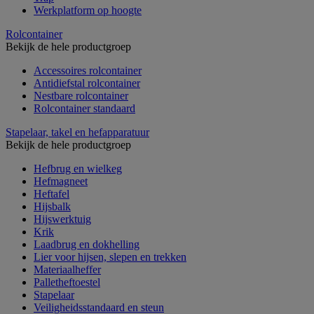
Werkplatform op hoogte
Rolcontainer
Bekijk de hele productgroep
Accessoires rolcontainer
Antidiefstal rolcontainer
Nestbare rolcontainer
Rolcontainer standaard
Stapelaar, takel en hefapparatuur
Bekijk de hele productgroep
Hefbrug en wielkeg
Hefmagneet
Heftafel
Hijsbalk
Hijswerktuig
Krik
Laadbrug en dokhelling
Lier voor hijsen, slepen en trekken
Materiaalheffer
Palletheftoestel
Stapelaar
Veiligheidsstandaard en steun