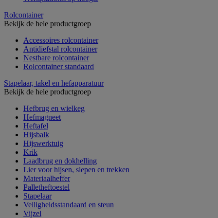
Rolcontainer
Bekijk de hele productgroep
Accessoires rolcontainer
Antidiefstal rolcontainer
Nestbare rolcontainer
Rolcontainer standaard
Stapelaar, takel en hefapparatuur
Bekijk de hele productgroep
Hefbrug en wielkeg
Hefmagneet
Heftafel
Hijsbalk
Hijswerktuig
Krik
Laadbrug en dokhelling
Lier voor hijsen, slepen en trekken
Materiaalheffer
Palletheftoestel
Stapelaar
Veiligheidsstandaard en steun
Vijzel