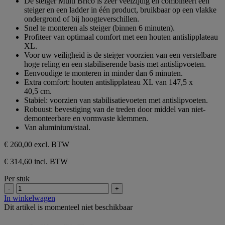
De steiger Multi Brico is zeer veelzijdig en combineert een
de
steiger en een ladder in één product, bruikbaar op een vlakke
5
ondergrond of bij hoogteverschillen.
sterren.
Snel te monteren als steiger (binnen 6 minuten).
Profiteer van optimaal comfort met een houten antislipplateau
XL.
Voor uw veiligheid is de steiger voorzien van een verstelbare
hoge reling en een stabiliserende basis met antislipvoeten.
Eenvoudige te monteren in minder dan 6 minuten.
Extra comfort: houten antislipplateau XL van 147,5 x
40,5 cm.
Stabiel: voorzien van stabilisatievoeten met antislipvoeten.
Robuust: bevestiging van de treden door middel van niet-
demonteerbare en vormvaste klemmen.
Van aluminium/staal.
€ 260,00
excl. BTW
€ 314,60 incl. BTW
Per stuk
-
+
In winkelwagen
Dit artikel is momenteel niet beschikbaar