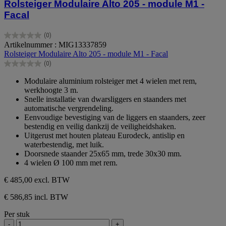
Rolsteiger Modulaire Alto 205 - module M1 -
Facal
(0)
0.0
Artikelnummer : MIG13337859
van
Rolsteiger Modulaire Alto 205 - module M1 - Facal
de
(0)
5
0.0
sterren.
van
Modulaire aluminium rolsteiger met 4 wielen met rem,
de
werkhoogte 3 m.
5
Snelle installatie van dwarsliggers en staanders met
sterren.
automatische vergrendeling.
Eenvoudige bevestiging van de liggers en staanders, zeer
bestendig en veilig dankzij de veiligheidshaken.
Uitgerust met houten plateau Eurodeck, antislip en
waterbestendig, met luik.
Doorsnede staander 25x65 mm, trede 30x30 mm.
4 wielen Ø 100 mm met rem.
€ 485,00
excl. BTW
€ 586,85 incl. BTW
Per stuk
-
+