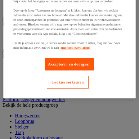
Laboratoriumladekast
Wij vinden het belangrijk om u een bezoek aan onze website op maat te bieden!
Laboratoriumtafel
Door op de knop "Accepteren en doorgaan" te klikken, kan ons platform via cookies
informatie uitwisselen met uw browser. Met deze informatie kunnen ons marketingteam
Opstapkruk, trap en ladder
en onze internetpartners de prestaties van onze website meten en uw winkelvoorkeuren
Bekijk de hele productgroep
analyseren. Hierdoor kunnen wij u nog meer op uw behoeften afgestemde producten en
passende/gepersonaliseerd reclame aanbieden. Als u meer wilt weten over de doeleinden
Ladder
en voorkeuren voor elk type cookie, klikt u op "Cookievoorkeuren".
Trapladder en opstapkruk
En als je ervoor kiest om je bezoek zonder cookies voort te zetten, mag dat ook! Voor
meer informatie verwijzen we je naar
onze cookieverklaring.
Palletwagen
Bekijk de hele productgroep
Accepteren en doorgaan
Elektrische pallettruck
Handpallettruck
Hoogheffende pallettruck
Cookievoorkeuren
Pallettruck met weegsysteem
Stapelaar
Platform, steiger en hoogwerker
Bekijk de hele productgroep
Hoogwerker
Loopbrug
Steiger
Trap
Werkplatform op hoogte