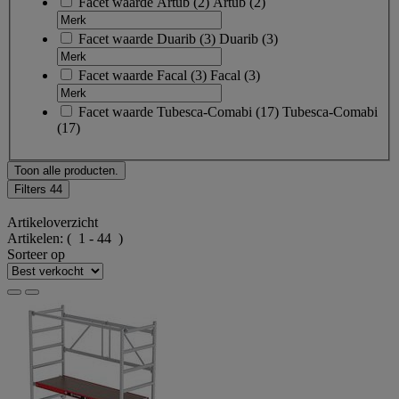
Facet waarde
Artub
(
2
)
Artub
(2)
Facet waarde
Duarib
(
3
)
Duarib
(3)
Facet waarde
Facal
(
3
)
Facal
(3)
Facet waarde
Tubesca-Comabi
(
17
)
Tubesca-Comabi
(17)
Toon alle producten.
Filters
44
Artikeloverzicht
Artikelen:
( 1 - 44 )
Sorteer op