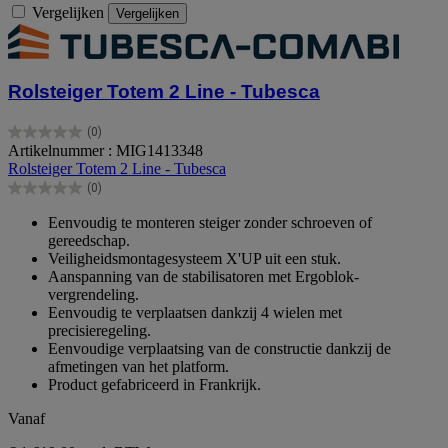
Vergelijken
Vergelijken
Rolsteiger Totem 2 Line - Tubesca
(0)
0.0
Artikelnummer : MIG1413348
van
Rolsteiger Totem 2 Line - Tubesca
de
(0)
5
0.0
sterren.
van
Eenvoudig te monteren steiger zonder schroeven of
de
gereedschap.
5
Veiligheidsmontagesysteem X'UP uit een stuk.
sterren.
Aanspanning van de stabilisatoren met Ergoblok-
vergrendeling.
Eenvoudig te verplaatsen dankzij 4 wielen met
precisieregeling.
Eenvoudige verplaatsing van de constructie dankzij de
afmetingen van het platform.
Product gefabriceerd in Frankrijk.
Vanaf