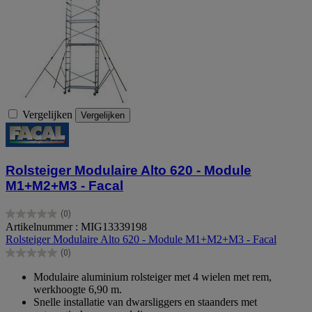
Vergelijken
Vergelijken
Rolsteiger Modulaire Alto 620 - Module
M1+M2+M3 - Facal
(0)
0.0
Artikelnummer : MIG13339198
van
Rolsteiger Modulaire Alto 620 - Module M1+M2+M3 - Facal
de
(0)
5
0.0
sterren.
van
Modulaire aluminium rolsteiger met 4 wielen met rem,
de
werkhoogte 6,90 m.
5
Snelle installatie van dwarsliggers en staanders met
sterren.