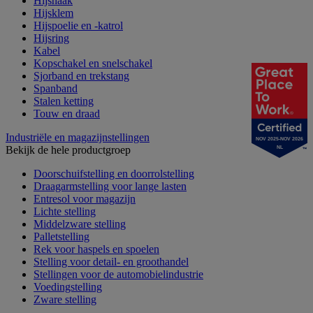
Hijshaak
Hijsklem
Hijspoelie en -katrol
Hijsring
Kabel
Kopschakel en snelschakel
Sjorband en trekstang
Spanband
Stalen ketting
Touw en draad
Industriële en magazijnstellingen
NOV 2025-NOV 2026
Bekijk de hele productgroep
NL
Doorschuifstelling en doorrolstelling
Draagarmstelling voor lange lasten
Entresol voor magazijn
Lichte stelling
Middelzware stelling
Palletstelling
Rek voor haspels en spoelen
Stelling voor detail- en groothandel
Stellingen voor de automobielindustrie
Voedingstelling
Zware stelling