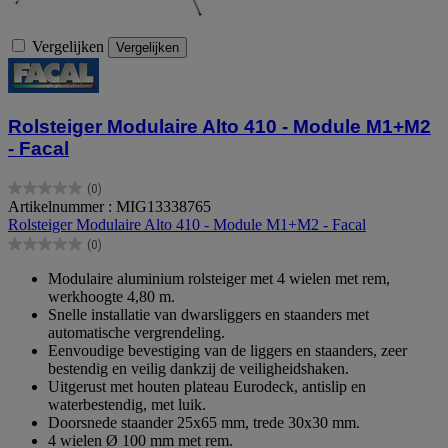
Vergelijken
Vergelijken
Rolsteiger Modulaire Alto 410 - Module M1+M2
- Facal
(0)
0.0
Artikelnummer : MIG13338765
van
Rolsteiger Modulaire Alto 410 - Module M1+M2 - Facal
de
(0)
5
0.0
sterren.
van
Modulaire aluminium rolsteiger met 4 wielen met rem,
de
werkhoogte 4,80 m.
5
Snelle installatie van dwarsliggers en staanders met
sterren.
automatische vergrendeling.
Eenvoudige bevestiging van de liggers en staanders, zeer
bestendig en veilig dankzij de veiligheidshaken.
Uitgerust met houten plateau Eurodeck, antislip en
waterbestendig, met luik.
Doorsnede staander 25x65 mm, trede 30x30 mm.
4 wielen Ø 100 mm met rem.