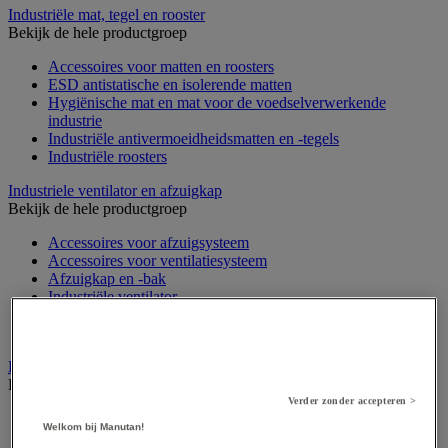
Industriële mat, tegel en rooster
Bekijk de hele productgroep
Accessoires voor matten en roosters
ESD antistatische en isolerende matten
Hygiënische mat en mat voor de voedselverwerkende
industrie
Industriële antivermoeidheidsmatten en -tegels
Industriële roosters
Industriele ventilator en afzuigkap
Bekijk de hele productgroep
Accessoires voor afzuigsysteem
Accessoires voor ventilatiesysteem
Afzuigkap en -bak
Industriële ventilator
Koppeling en verluchtingskoker
Rook afzuigkap
Laboratoriummeubilair
Bekijk de hele productgroep
Verder zonder accepteren >
Accessoires voor laboratoria
Welkom bij Manutan!
Laboratoriumkast