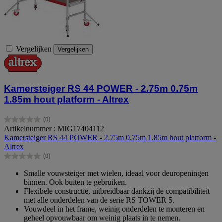
Vergelijken
Vergelijken
Kamersteiger RS 44 POWER - 2.75m 0.75m
1.85m hout platform - Altrex
(0)
0.0
Artikelnummer : MIG17404112
van
Kamersteiger RS 44 POWER - 2.75m 0.75m 1.85m hout platform -
de
Altrex
5
(0)
sterren.
0.0
van
Smalle vouwsteiger met wielen, ideaal voor deuropeningen
de
binnen. Ook buiten te gebruiken.
5
Flexibele constructie, uitbreidbaar dankzij de compatibiliteit
sterren.
met alle onderdelen van de serie RS TOWER 5.
Vouwdeel in het frame, weinig onderdelen te monteren en
geheel opvouwbaar om weinig plaats in te nemen.