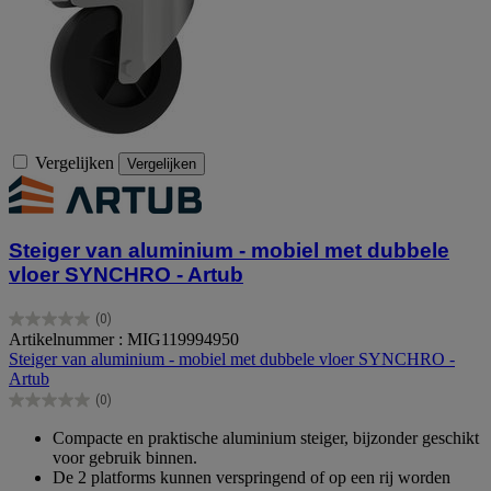
Vergelijken
Vergelijken
Steiger van aluminium - mobiel met dubbele
vloer SYNCHRO - Artub
(0)
0.0
Artikelnummer : MIG119994950
van
Steiger van aluminium - mobiel met dubbele vloer SYNCHRO -
de
Artub
5
(0)
sterren.
0.0
van
Compacte en praktische aluminium steiger, bijzonder geschikt
de
voor gebruik binnen.
5
De 2 platforms kunnen verspringend of op een rij worden
sterren.