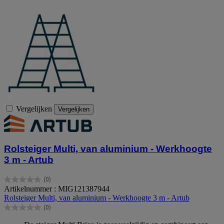
Vergelijken
Vergelijken
Rolsteiger Multi, van aluminium - Werkhoogte
3 m - Artub
(0)
0.0
Artikelnummer : MIG121387944
van
Rolsteiger Multi, van aluminium - Werkhoogte 3 m - Artub
de
(0)
5
0.0
sterren.
van