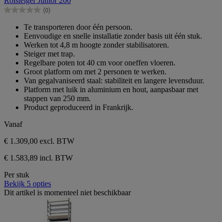
Rolsteiger Junior 200
de
(0)
5
0.0
sterren.
van
Te transporteren door één persoon.
de
Eenvoudige en snelle installatie zonder basis uit één stuk.
5
Werken tot 4,8 m hoogte zonder stabilisatoren.
sterren.
Steiger met trap.
Regelbare poten tot 40 cm voor oneffen vloeren.
Groot platform om met 2 personen te werken.
Van gegalvaniseerd staal: stabiliteit en langere levensduur.
Platform met luik in aluminium en hout, aanpasbaar met
stappen van 250 mm.
Product geproduceerd in Frankrijk.
Vanaf
€ 1.309,00
excl. BTW
€ 1.583,89 incl. BTW
Per stuk
Bekijk 5 opties
Dit artikel is momenteel niet beschikbaar