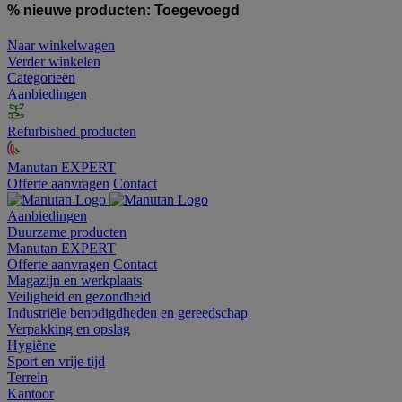
% nieuwe producten:
Toegevoegd
Naar winkelwagen
Verder winkelen
Categorieën
Aanbiedingen
Refurbished producten
Manutan EXPERT
Offerte aanvragen
Contact
Aanbiedingen
Duurzame producten
Manutan EXPERT
Offerte aanvragen
Contact
Magazijn en werkplaats
Veiligheid en gezondheid
Industriële benodigdheden en gereedschap
Verpakking en opslag
Hygiëne
Sport en vrije tijd
Terrein
Kantoor