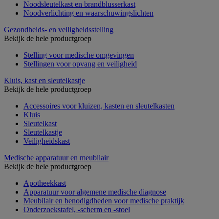
Noodsleutelkast en brandblusserkast
Noodverlichting en waarschuwingslichten
Gezondheids- en veiligheidsstelling
Bekijk de hele productgroep
Stelling voor medische omgevingen
Stellingen voor opvang en veiligheid
Kluis, kast en sleutelkastje
Bekijk de hele productgroep
Accessoires voor kluizen, kasten en sleutelkasten
Kluis
Sleutelkast
Sleutelkastje
Veiligheidskast
Medische apparatuur en meubilair
Bekijk de hele productgroep
Apotheekkast
Apparatuur voor algemene medische diagnose
Meubilair en benodigdheden voor medische praktijk
Onderzoekstafel, -scherm en -stoel