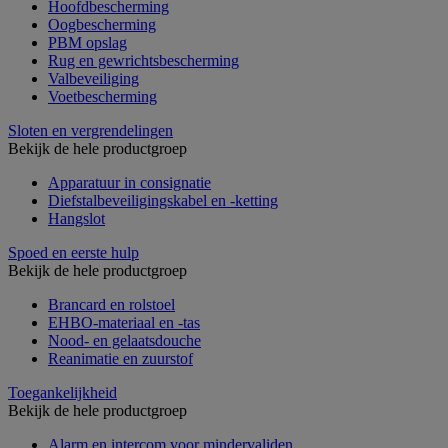
Hoofdbescherming
Oogbescherming
PBM opslag
Rug en gewrichtsbescherming
Valbeveiliging
Voetbescherming
Sloten en vergrendelingen
Bekijk de hele productgroep
Apparatuur in consignatie
Diefstalbeveiligingskabel en -ketting
Hangslot
Spoed en eerste hulp
Bekijk de hele productgroep
Brancard en rolstoel
EHBO-materiaal en -tas
Nood- en gelaatsdouche
Reanimatie en zuurstof
Toegankelijkheid
Bekijk de hele productgroep
Alarm en intercom voor mindervaliden