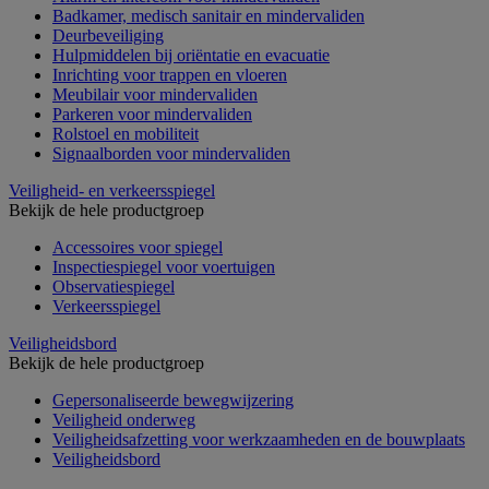
Badkamer, medisch sanitair en mindervaliden
Deurbeveiliging
Hulpmiddelen bij oriëntatie en evacuatie
Inrichting voor trappen en vloeren
Meubilair voor mindervaliden
Parkeren voor mindervaliden
Rolstoel en mobiliteit
Signaalborden voor mindervaliden
Veiligheid- en verkeersspiegel
Bekijk de hele productgroep
Accessoires voor spiegel
Inspectiespiegel voor voertuigen
Observatiespiegel
Verkeersspiegel
Veiligheidsbord
Bekijk de hele productgroep
Gepersonaliseerde bewegwijzering
Veiligheid onderweg
Veiligheidsafzetting voor werkzaamheden en de bouwplaats
Veiligheidsbord