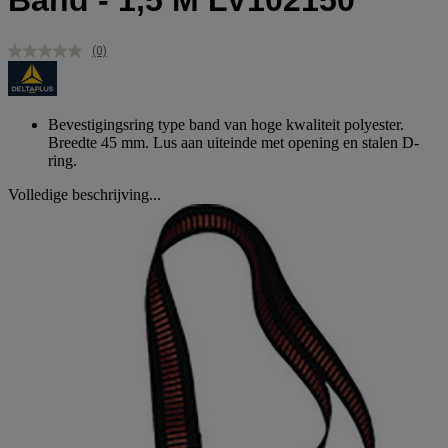
Band - 1,5 M LV102150
(0)
Geen
scorewaarde.
Dezelfde
paginalink.
Bevestigingsring type band van hoge kwaliteit polyester.
Breedte 45 mm. Lus aan uiteinde met opening en stalen D-
ring.
Volledige beschrijving...