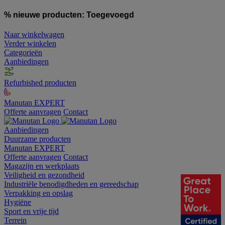
% nieuwe producten:
Toegevoegd
Naar winkelwagen
Verder winkelen
Categorieën
Aanbiedingen
Refurbished producten
Manutan EXPERT
Offerte aanvragen
Contact
Aanbiedingen
Duurzame producten
Manutan EXPERT
Offerte aanvragen
Contact
Magazijn en werkplaats
Veiligheid en gezondheid
Industriële benodigdheden en gereedschap
Verpakking en opslag
Hygiëne
Sport en vrije tijd
Terrein