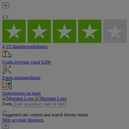
×
{ }
4,1/5 klantbeoordelingen
Gratis levering vanaf €200
Eigen montagedienst
Oplossingen op maat
Zoek
Suggested site content and search history menu
Mijn account
Inloggen
×