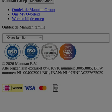
Manutan Groep
Manutan Groep
Ontdek de Manutan Group
Ons MVO-beleid
Werken bij de groep
Ontdek de Manutan familie
© 2026 Manutan B.V.
Alle prijzen zijn exclusief btw. KVK nummer: 30053885, BTW
nummer: NL 004003901 B01, IBAN: NL07BNPA0227675029
Accessibility - some points not compliant