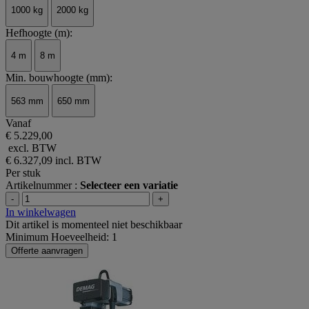
1000 kg
2000 kg
Hefhoogte (m):
4 m
8 m
Min. bouwhoogte (mm):
563 mm
650 mm
Vanaf
€ 5.229,00
excl. BTW
€ 6.327,09
incl. BTW
Per stuk
Artikelnummer :
Selecteer een variatie
-
+
In winkelwagen
Dit artikel is momenteel niet beschikbaar
Minimum Hoeveelheid: 1
Offerte aanvragen