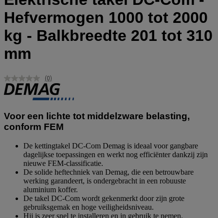
Hefvermogen 1000 tot 2000
kg - Balkbreedte 201 tot 310
mm
(0)
Geen
scorewaarde.
Dezelfde
paginalink.
Voor een lichte tot middelzware belasting,
conform FEM
De kettingtakel DC-Com Demag is ideaal voor gangbare
dagelijkse toepassingen en werkt nog efficiënter dankzij zijn
nieuwe FEM-classificatie.
De solide heftechniek van Demag, die een betrouwbare
werking garandeert, is ondergebracht in een robuuste
aluminium koffer.
De takel DC-Com wordt gekenmerkt door zijn grote
gebruiksgemak en hoge veiligheidsniveau.
Hij is zeer snel te installeren en in gebruik te nemen.