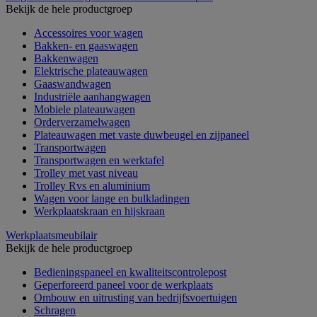
Bekijk de hele productgroep
Accessoires voor wagen
Bakken- en gaaswagen
Bakkenwagen
Elektrische plateauwagen
Gaaswandwagen
Industriële aanhangwagen
Mobiele plateauwagen
Orderverzamelwagen
Plateauwagen met vaste duwbeugel en zijpaneel
Transportwagen
Transportwagen en werktafel
Trolley met vast niveau
Trolley Rvs en aluminium
Wagen voor lange en bulkladingen
Werkplaatskraan en hijskraan
Werkplaatsmeubilair
Bekijk de hele productgroep
Bedieningspaneel en kwaliteitscontrolepost
Geperforeerd paneel voor de werkplaats
Ombouw en uitrusting van bedrijfsvoertuigen
Schragen