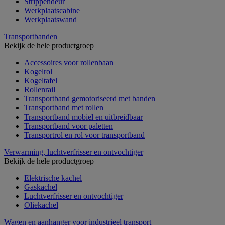
Strippendeur
Werkplaatscabine
Werkplaatswand
Transportbanden
Bekijk de hele productgroep
Accessoires voor rollenbaan
Kogelrol
Kogeltafel
Rollenrail
Transportband gemotoriseerd met banden
Transportband met rollen
Transportband mobiel en uitbreidbaar
Transportband voor paletten
Transportrol en rol voor transportband
Verwarming, luchtverfrisser en ontvochtiger
Bekijk de hele productgroep
Elektrische kachel
Gaskachel
Luchtverfrisser en ontvochtiger
Oliekachel
Wagen en aanhanger voor industrieel transport