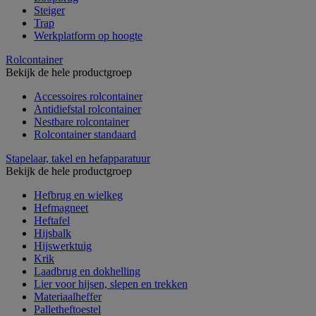
Steiger
Trap
Werkplatform op hoogte
Rolcontainer
Bekijk de hele productgroep
Accessoires rolcontainer
Antidiefstal rolcontainer
Nestbare rolcontainer
Rolcontainer standaard
Stapelaar, takel en hefapparatuur
Bekijk de hele productgroep
Hefbrug en wielkeg
Hefmagneet
Heftafel
Hijsbalk
Hijswerktuig
Krik
Laadbrug en dokhelling
Lier voor hijsen, slepen en trekken
Materiaalheffer
Palletheftoestel