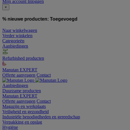
Mijn account
Inloggen
×
% nieuwe producten:
Toegevoegd
Naar winkelwagen
Verder winkelen
Categorieën
Aanbiedingen
Refurbished producten
Manutan EXPERT
Offerte aanvragen
Contact
Aanbiedingen
Duurzame producten
Manutan EXPERT
Offerte aanvragen
Contact
Magazijn en werkplaats
Veiligheid en gezondheid
Industriële benodigdheden en gereedschap
Verpakking en opslag
Hygiëne