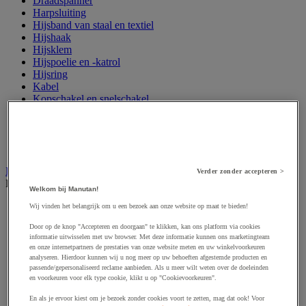
Draadspanner
Harpsluiting
Hijsband van staal en textiel
Hijshaak
Hijsklem
Hijspoelie en -katrol
Hijsring
Kabel
Kopschakel en snelschakel
Sjorband en trekstang
Spanband
Stalen ketting
Touw en draad
Industriële en magazijnstellingen
Verder zonder accepteren >
Bekijk de hele productgroep
Welkom bij Manutan!
Doorschuifstelling en doorrolstelling
Wij vinden het belangrijk om u een bezoek aan onze website op maat te bieden!
Draagarmstelling voor lange lasten
Door op de knop "Accepteren en doorgaan" te klikken, kan ons platform via cookies
Entresol voor magazijn
informatie uitwisselen met uw browser. Met deze informatie kunnen ons marketingteam
Lichte stelling
en onze internetpartners de prestaties van onze website meten en uw winkelvoorkeuren
Middelzware stelling
analyseren. Hierdoor kunnen wij u nog meer op uw behoeften afgestemde producten en
Palletstelling
passende/gepersonaliseerd reclame aanbieden. Als u meer wilt weten over de doeleinden
en voorkeuren voor elk type cookie, klikt u op "Cookievoorkeuren".
Rek voor haspels en spoelen
Stelling voor detail- en groothandel
En als je ervoor kiest om je bezoek zonder cookies voort te zetten, mag dat ook! Voor
Stellingen voor de automobielindustrie