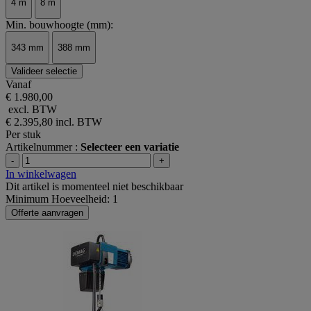
4 m
8 m
Min. bouwhoogte (mm):
343 mm
388 mm
Valideer selectie
Vanaf
€ 1.980,00
excl. BTW
€ 2.395,80
incl. BTW
Per stuk
Artikelnummer :
Selecteer een variatie
-
+
In winkelwagen
Dit artikel is momenteel niet beschikbaar
Minimum Hoeveelheid: 1
Offerte aanvragen