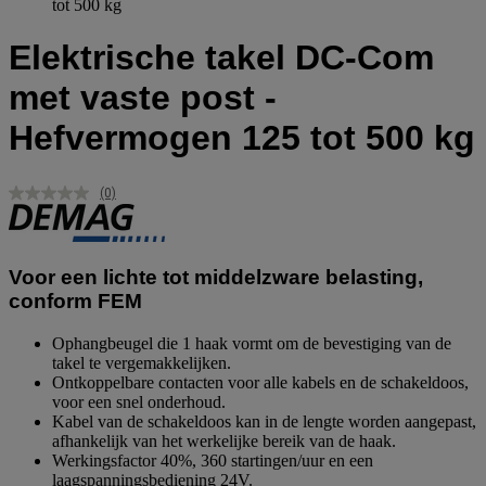
tot 500 kg
Elektrische takel DC-Com
met vaste post -
Hefvermogen 125 tot 500 kg
(0)
Geen
scorewaarde.
Dezelfde
paginalink.
Voor een lichte tot middelzware belasting,
conform FEM
Ophangbeugel die 1 haak vormt om de bevestiging van de
takel te vergemakkelijken.
Ontkoppelbare contacten voor alle kabels en de schakeldoos,
voor een snel onderhoud.
Kabel van de schakeldoos kan in de lengte worden aangepast,
afhankelijk van het werkelijke bereik van de haak.
Werkingsfactor 40%, 360 startingen/uur en een
laagspanningsbediening 24V.