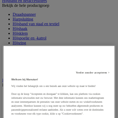
Hijsband en hefaccessoires
Bekijk de hele productgroep
Draadspanner
Harpsluiting
Hijsband van staal en textiel
Hijshaak
Hijsklem
Hijspoelie en -katrol
Hijsring
Kabel
Kopschakel en snelschakel
Sjorband en trekstang
Spanband
Stalen ketting
Touw en draad
Verder zonder accepteren >
Industriële en magazijnstellingen
Welkom bij Manutan!
Bekijk de hele productgroep
Wij vinden het belangrijk om u een bezoek aan onze website op maat te bieden!
Doorschuifstelling en doorrolstelling
Door op de knop "Accepteren en doorgaan" te klikken, kan ons platform via cookies
Draagarmstelling voor lange lasten
informatie uitwisselen met uw browser. Met deze informatie kunnen ons marketingteam
en onze internetpartners de prestaties van onze website meten en uw winkelvoorkeuren
Entresol voor magazijn
analyseren. Hierdoor kunnen wij u nog meer op uw behoeften afgestemde producten en
Lichte stelling
passende/gepersonaliseerd reclame aanbieden. Als u meer wilt weten over de doeleinden
Middelzware stelling
en voorkeuren voor elk type cookie, klikt u op "Cookievoorkeuren".
Palletstelling