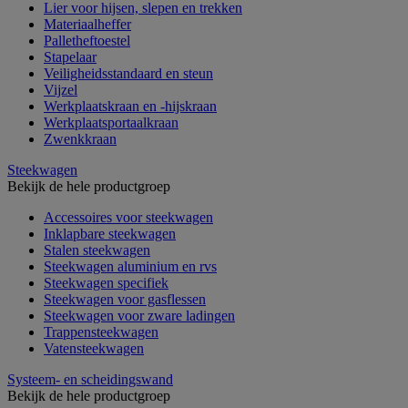
Lier voor hijsen, slepen en trekken
Materiaalheffer
Palletheftoestel
Stapelaar
Veiligheidsstandaard en steun
Vijzel
Werkplaatskraan en -hijskraan
Werkplaatsportaalkraan
Zwenkkraan
Steekwagen
Bekijk de hele productgroep
Accessoires voor steekwagen
Inklapbare steekwagen
Stalen steekwagen
Steekwagen aluminium en rvs
Steekwagen specifiek
Steekwagen voor gasflessen
Steekwagen voor zware ladingen
Trappensteekwagen
Vatensteekwagen
Systeem- en scheidingswand
Bekijk de hele productgroep