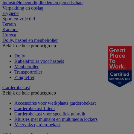
Industriële benodigdheden en gereedschap
Verpakking en opslag
Hygiëne
Sport en vrije tijd
Terrein
Kantoor
Horeca
Dolly, haspel en meubelroller
Bekijk de hele productgroep
Dolly
Kabelafroller voor haspels
Meubelroller
Transportroller
Zuigheffer
NOV 2025-NOV 2026
NL
Garderobekast
Bekijk de hele productgroep
Accessoires voor werkplaats garderobekast
Garderobekast 1 deur
Garderobekast voor specifiek gebruik
Kluisjes met muntslot en multimedia lockers
Meervaks garderobekast