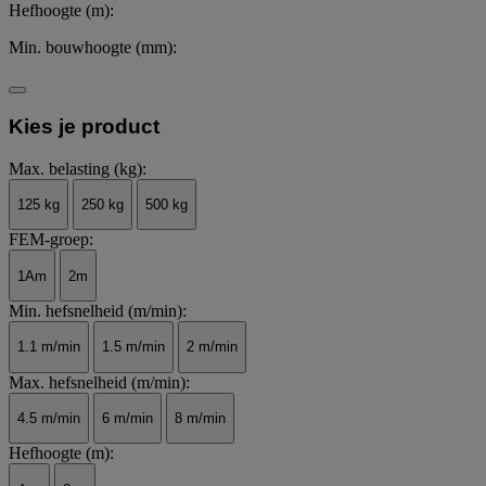
Hefhoogte (m):
Min. bouwhoogte (mm):
Kies je product
Max. belasting (kg):
125 kg
250 kg
500 kg
FEM-groep:
1Am
2m
Min. hefsnelheid (m/min):
1.1 m/min
1.5 m/min
2 m/min
Max. hefsnelheid (m/min):
4.5 m/min
6 m/min
8 m/min
Hefhoogte (m):