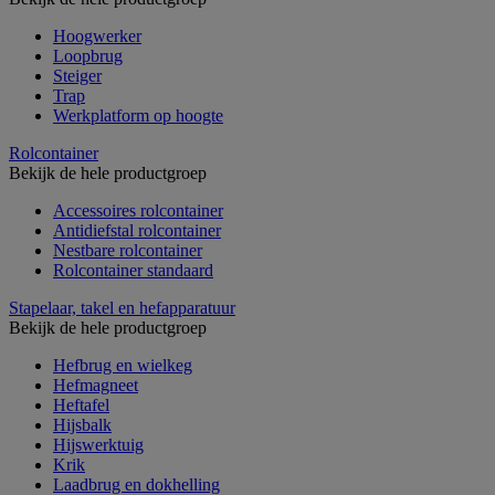
Hoogwerker
Loopbrug
Steiger
Trap
Werkplatform op hoogte
Rolcontainer
Bekijk de hele productgroep
Accessoires rolcontainer
Antidiefstal rolcontainer
Nestbare rolcontainer
Rolcontainer standaard
Stapelaar, takel en hefapparatuur
Bekijk de hele productgroep
Hefbrug en wielkeg
Hefmagneet
Heftafel
Hijsbalk
Hijswerktuig
Krik
Laadbrug en dokhelling