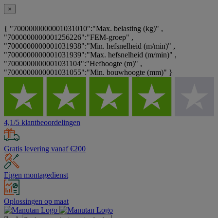
×
{ "7000000000001031010":"Max. belasting (kg)" ,
"7000000000001256226":"FEM-groep" ,
"7000000000001031938":"Min. hefsnelheid (m/min)" ,
"7000000000001031939":"Max. hefsnelheid (m/min)" ,
"7000000000001031104":"Hefhoogte (m)" ,
"7000000000001031055":"Min. bouwhoogte (mm)" }
4,1/5 klantbeoordelingen
Gratis levering vanaf €200
Eigen montagedienst
Oplossingen op maat