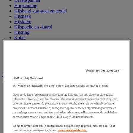
Draadspanner
Harpsluiting
Hijsband van staal en textiel
Hijshaak
Hijsklem
Hijspoelie en -katrol
Hijsring
Kabel
Kopschakel en snelschakel
Sjorband en trekstang
Spanband
Stalen ketting
Touw en draad
Verder zonder accepteren >
Industriële en magazijnstellingen
Welkom bij Manutan!
Bekijk de hele productgroep
Wij vinden het belangrijk om u een bezoek aan onze website op maat te bieden!
Doorschuifstelling en doorrolstelling
Draagarmstelling voor lange lasten
Door op de knop "Accepteren en doorgaan" te klikken, kan ons platform via cookies
informatie uitwisselen met uw browser. Met deze informatie kunnen ons marketingteam
Entresol voor magazijn
en onze internetpartners de prestaties van onze website meten en uw winkelvoorkeuren
Lichte stelling
analyseren. Hierdoor kunnen wij u nog meer op uw behoeften afgestemde producten en
Middelzware stelling
passende/gepersonaliseerd reclame aanbieden. Als u meer wilt weten over de doeleinden
Palletstelling
en voorkeuren voor elk type cookie, klikt u op "Cookievoorkeuren".
Rek voor haspels en spoelen
En als je ervoor kiest om je bezoek zonder cookies voort te zetten, mag dat ook! Voor
Stelling voor detail- en groothandel
meer informatie verwijzen we je naar
onze cookieverklaring.
Stellingen voor de automobielindustrie