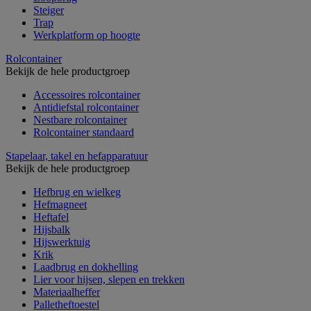
Steiger
Trap
Werkplatform op hoogte
Rolcontainer
Bekijk de hele productgroep
Accessoires rolcontainer
Antidiefstal rolcontainer
Nestbare rolcontainer
Rolcontainer standaard
Stapelaar, takel en hefapparatuur
Bekijk de hele productgroep
Hefbrug en wielkeg
Hefmagneet
Heftafel
Hijsbalk
Hijswerktuig
Krik
Laadbrug en dokhelling
Lier voor hijsen, slepen en trekken
Materiaalheffer
Palletheftoestel