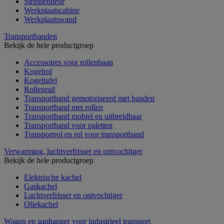
Strippendeur
Werkplaatscabine
Werkplaatswand
Transportbanden
Bekijk de hele productgroep
Accessoires voor rollenbaan
Kogelrol
Kogeltafel
Rollenrail
Transportband gemotoriseerd met banden
Transportband met rollen
Transportband mobiel en uitbreidbaar
Transportband voor paletten
Transportrol en rol voor transportband
Verwarming, luchtverfrisser en ontvochtiger
Bekijk de hele productgroep
Elektrische kachel
Gaskachel
Luchtverfrisser en ontvochtiger
Oliekachel
Wagen en aanhanger voor industrieel transport