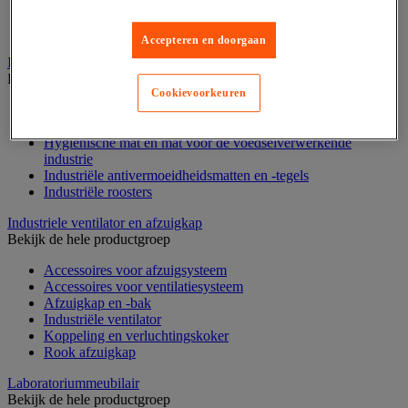
Voedingstelling
Zware stelling
Accepteren en doorgaan
Industriële mat, tegel en rooster
Bekijk de hele productgroep
Cookievoorkeuren
Accessoires voor matten en roosters
ESD antistatische en isolerende matten
Hygiënische mat en mat voor de voedselverwerkende
industrie
Industriële antivermoeidheidsmatten en -tegels
Industriële roosters
Industriele ventilator en afzuigkap
Bekijk de hele productgroep
Accessoires voor afzuigsysteem
Accessoires voor ventilatiesysteem
Afzuigkap en -bak
Industriële ventilator
Koppeling en verluchtingskoker
Rook afzuigkap
Laboratoriummeubilair
Bekijk de hele productgroep