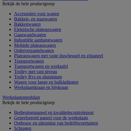
Bekijk de hele productgroep
Accessoires voor wagen
Bakken- en gaaswagen
Bakkenwagen
Elektrische plateauwagen
Gaaswandwagen
Industriële aanhangwagen
Mobiele plateauwagen
Orderverzamelwagen
Plateauwagen met vaste duwbeugel en zijpaneel
Transportwagen
Transportwagen en werktafel
Trolley met vast niveau
Trolley Rvs en aluminium
Wagen voor lange en bulkladingen
Werkplaatskraan en hijskraan
Werkplaatsmeubilair
Bekijk de hele productgroep
Bedieningspaneel en kwaliteitscontrolepost
Geperforeerd paneel voor de werkplaats
Ombouw en uitrusting van bedrijfsvoertuigen
Schragen