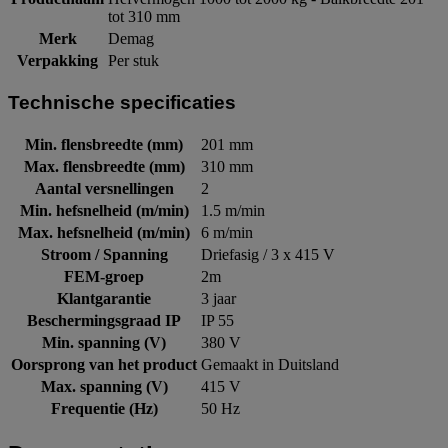
tot 310 mm
Merk
Demag
Verpakking
Per stuk
Technische specificaties
Min. flensbreedte (mm)
201 mm
Max. flensbreedte (mm)
310 mm
Aantal versnellingen
2
Min. hefsnelheid (m/min)
1.5 m/min
Max. hefsnelheid (m/min)
6 m/min
Stroom / Spanning
Driefasig / 3 x 415 V
FEM-groep
2m
Klantgarantie
3 jaar
Beschermingsgraad IP
IP 55
Min. spanning (V)
380 V
Oorsprong van het product
Gemaakt in Duitsland
Max. spanning (V)
415 V
Frequentie (Hz)
50 Hz