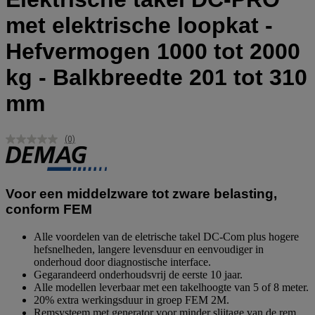
met elektrische loopkat -
Hefvermogen 1000 tot 2000
kg - Balkbreedte 201 tot 310
mm
(0)
Geen
scorewaarde.
Dezelfde
paginalink.
Voor een middelzware tot zware belasting,
conform FEM
Alle voordelen van de eletrische takel DC-Com plus hogere
hefsnelheden, langere levensduur en eenvoudiger in
onderhoud door diagnostische interface.
Gegarandeerd onderhoudsvrij de eerste 10 jaar.
Alle modellen leverbaar met een takelhoogte van 5 of 8 meter.
20% extra werkingsduur in groep FEM 2M.
Remsysteem met generator voor minder slijtage van de rem.