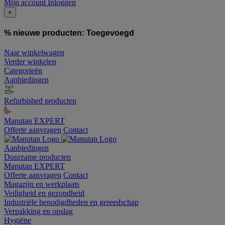
Mijn account
Inloggen
×
% nieuwe producten:
Toegevoegd
Naar winkelwagen
Verder winkelen
Categorieën
Aanbiedingen
Refurbished producten
Manutan EXPERT
Offerte aanvragen
Contact
Aanbiedingen
Duurzame producten
Manutan EXPERT
Offerte aanvragen
Contact
Magazijn en werkplaats
Veiligheid en gezondheid
Industriële benodigdheden en gereedschap
Verpakking en opslag
Hygiëne