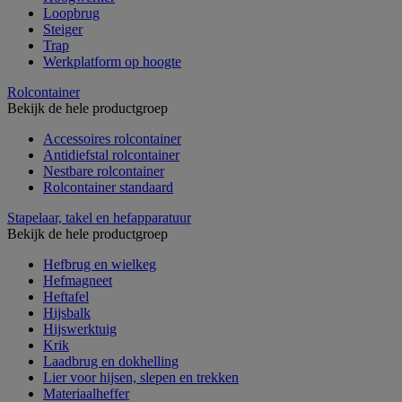
Loopbrug
Steiger
Trap
Werkplatform op hoogte
Rolcontainer
Bekijk de hele productgroep
Accessoires rolcontainer
Antidiefstal rolcontainer
Nestbare rolcontainer
Rolcontainer standaard
Stapelaar, takel en hefapparatuur
Bekijk de hele productgroep
Hefbrug en wielkeg
Hefmagneet
Heftafel
Hijsbalk
Hijswerktuig
Krik
Laadbrug en dokhelling
Lier voor hijsen, slepen en trekken
Materiaalheffer