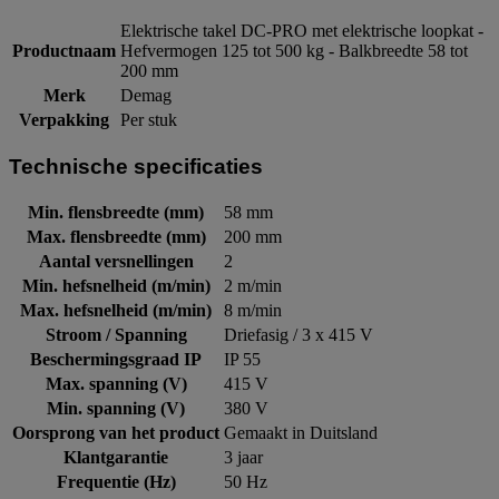
Elektrische takel DC-PRO met elektrische loopkat -
Productnaam
Hefvermogen 125 tot 500 kg - Balkbreedte 58 tot
200 mm
Merk
Demag
Verpakking
Per stuk
Technische specificaties
Min. flensbreedte (mm)
58 mm
Max. flensbreedte (mm)
200 mm
Aantal versnellingen
2
Min. hefsnelheid (m/min)
2 m/min
Max. hefsnelheid (m/min)
8 m/min
Stroom / Spanning
Driefasig / 3 x 415 V
Beschermingsgraad IP
IP 55
Max. spanning (V)
415 V
Min. spanning (V)
380 V
Oorsprong van het product
Gemaakt in Duitsland
Klantgarantie
3 jaar
Frequentie (Hz)
50 Hz