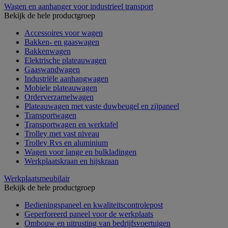
Wagen en aanhanger voor industrieel transport
Bekijk de hele productgroep
Accessoires voor wagen
Bakken- en gaaswagen
Bakkenwagen
Elektrische plateauwagen
Gaaswandwagen
Industriële aanhangwagen
Mobiele plateauwagen
Orderverzamelwagen
Plateauwagen met vaste duwbeugel en zijpaneel
Transportwagen
Transportwagen en werktafel
Trolley met vast niveau
Trolley Rvs en aluminium
Wagen voor lange en bulkladingen
Werkplaatskraan en hijskraan
Werkplaatsmeubilair
Bekijk de hele productgroep
Bedieningspaneel en kwaliteitscontrolepost
Geperforeerd paneel voor de werkplaats
Ombouw en uitrusting van bedrijfsvoertuigen