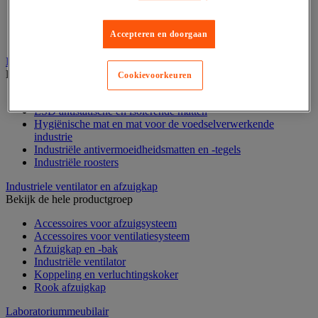
Stellingen voor de automobielindustrie
Voedingstelling
Accepteren en doorgaan
Zware stelling
Industriële mat, tegel en rooster
Bekijk de hele productgroep
Cookievoorkeuren
Accessoires voor matten en roosters
ESD antistatische en isolerende matten
Hygiënische mat en mat voor de voedselverwerkende
industrie
Industriële antivermoeidheidsmatten en -tegels
Industriële roosters
Industriele ventilator en afzuigkap
Bekijk de hele productgroep
Accessoires voor afzuigsysteem
Accessoires voor ventilatiesysteem
Afzuigkap en -bak
Industriële ventilator
Koppeling en verluchtingskoker
Rook afzuigkap
Laboratoriummeubilair