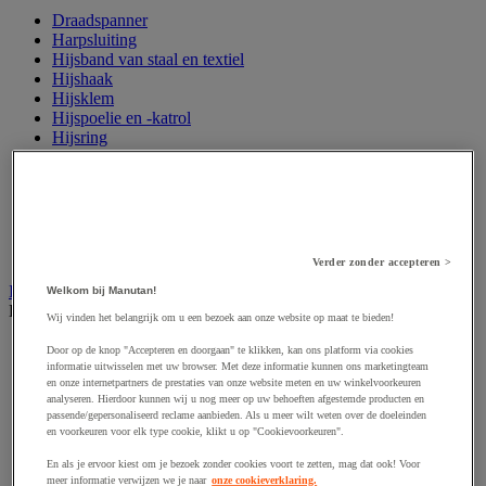
Draadspanner
Harpsluiting
Hijsband van staal en textiel
Hijshaak
Hijsklem
Hijspoelie en -katrol
Hijsring
Kabel
Kopschakel en snelschakel
Sjorband en trekstang
Spanband
Stalen ketting
Touw en draad
Verder zonder accepteren >
Industriële en magazijnstellingen
Welkom bij Manutan!
Bekijk de hele productgroep
Wij vinden het belangrijk om u een bezoek aan onze website op maat te bieden!
Doorschuifstelling en doorrolstelling
Door op de knop "Accepteren en doorgaan" te klikken, kan ons platform via cookies
Draagarmstelling voor lange lasten
informatie uitwisselen met uw browser. Met deze informatie kunnen ons marketingteam
en onze internetpartners de prestaties van onze website meten en uw winkelvoorkeuren
Entresol voor magazijn
analyseren. Hierdoor kunnen wij u nog meer op uw behoeften afgestemde producten en
Lichte stelling
passende/gepersonaliseerd reclame aanbieden. Als u meer wilt weten over de doeleinden
Middelzware stelling
en voorkeuren voor elk type cookie, klikt u op "Cookievoorkeuren".
Palletstelling
Rek voor haspels en spoelen
En als je ervoor kiest om je bezoek zonder cookies voort te zetten, mag dat ook! Voor
meer informatie verwijzen we je naar
onze cookieverklaring.
Stelling voor detail- en groothandel