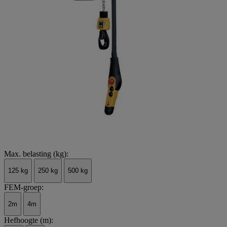
Max. belasting (kg):
125 kg
250 kg
500 kg
FEM-groep:
2m
4m
Hefhoogte (m):