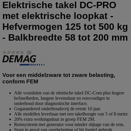
Elektrische takel DC-PRO
met elektrische loopkat -
Hefvermogen 125 tot 500 kg
- Balkbreedte 58 tot 200 mm
(0)
Geen
scorewaarde.
Dezelfde
paginalink.
Voor een middelzware tot zware belasting,
conform FEM
Alle voordelen van de eletrische takel DC-Com plus hogere
hefsnelheden, langere levensduur en eenvoudiger in
onderhoud door diagnostische interface.
Gegarandeerd onderhoudsvrij de eerste 10 jaar.
Alle modellen leverbaar met een takelhoogte van 5 of 8 meter.
20% extra werkingsduur in groep FEM 2M.
Remsysteem met generator voor minder slijtage van de rem.
Stopt in geval van overbelasting of bij foutief gebruik.